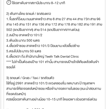
⏱ ใช้เวลาเดินจากสถานีประมาณ 8–12 นาที
2) เดินทางโดย รถเมล์ / รถสองแถว
1.ขึ้นรถที่วิ่งบน ถนนลาดพร้าว สาย 8 สาย 27 สาย 44 สาย 73ก สาย 96
สาย 145 สาย 151 สาย 156 สาย 172 สาย 178 สาย 182 สาย 191 สาย
502 (รถปรับอากาศ) สาย 514 (รถปรับอากาศ/ทางด่วน)
2.ลงป้าย ลาดพร้าว 101/2
3.เดินประมาณ 500 เมตร
4.เลี้ยวเข้าซอย ลาดพร้าว 101/3 ป้อมยาม แล้วเลี้ยวซ้าย
5.ตรงไปประมาณ 50 เมตร
6.เลี้ยวขวา ถึง สำนักงานใหญ่ Teeth Talk Dental Clinic
**** ไม่จำเป็นต้องลงป้าย 101 เท่านั้น สามารถลงป้ายใกล้เคียงแล้วเดินเข้า
ซอยได้
3) รถยนต์ / Grab / Taxi / รถส่วนตัว
ใช้ที่อยู่:2991 ลาดพร้าว 101/3 แขวงคลองจั่น เขตบางกะปิ กรุงเทพฯ
สามารถให้รถจอดส่งหน้าซอย หรือเข้ามาจอดภายในซอย (แนะนำสอบถาม
ที่จอดล่วงหน้า)
ควรเผื่อเวลาเดินทางอย่างน้อย 10–15 นาที โดยเฉพาะช่วงเวลาเร่งด่วน