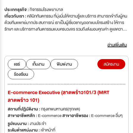
ประเภทธุรกิจ :
กิจกรรมโรงพยาบาล
เกี่ยวกับเรา :
คลินิกทันตกรรม ที่มุ่งมั่นให้ความรู้และบริการ สามารถเข้าถึงผู้คน
ด้วยทีมแพทย์มากประสบการณ์ เราเป็นผู้เชี่ยวชาญออกเเบบโครงสร้าง ให้การ
รักษา และบริการทางทันตกรรมแบบครบวงจร รวมถึงส่งมอบคุณค่า ดูแลความ
มั่นใจในเรื่องรอยยิ้ม Better Life With Care ปัจจุบันมี 17 สาขา 1. สาขาทาวน์
อิน ทาวน์ 2. สาขาม.เกษตร 3. สาขารามคำเเหง 41/1 4. สาขาฟิวเจอร์พาร์ค
อ่านเพิ่มเติม
รังสิตชั้น 1 และชั้น 2 5. สาขาสะพานใหม่ 6. สาขาเซนจูรี่ อนุสาวรีย์ ชั้น 3 และชั้น
7 7. สาขาซีคอนสเเควร์ 8. สาขาสำโรง 9. สาขาเมืองทองธานี 10. สาขาปิ่นเกล้า
11. สาขาอ่อนนุช 12. สาขาวัชรพล 13. สาขาบางแค 14. สาขาพระราม 2 15.
แชร์
เก็บงาน
พิมพ์งาน
สมัครงาน
สาขาห้วยขวาง 16. สาขาอโศก 17. สาขาท่าน้ำนนท์ เเละขยายสาขาอย่างต่อ
ร้องเรียน
เนื่อง
E-commerce Executive (ลาดพร้าว101/3 (MRT
ลาดพร้าว 101)
สถานที่ปฏิบัติงาน :
กรุงเทพมหานคร(ทุกเขต)
สาขาอาชีพหลัก :
E-commerce
สาขาอาชีพรอง :
E-commerce อื่นๆ
รูปแบบงาน :
งานประจำ
ระดับตำแหน่งงาน :
เจ้าหน้าที่