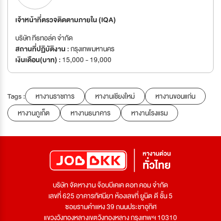
เจ้าหน้าที่ตรวจติดตามภายใน (IQA)
บริษัท ทีธทอล์ค จำกัด
สถานที่ปฏิบัติงาน :
กรุงเทพมหานคร
เงินเดือน(บาท) :
15,000 - 19,000
Tags :
หางานราชการ
หางานเชียงใหม่
หางานขอนแก่น
หางานภูเก็ต
หางานธนาคาร
หางานโรงแรม
บริษัท จัดหางาน จ๊อบบีเคเค ดอท คอม จำกัด
เลขที่ 625 อาคารทัศนียา ห้องเลขที่ ยูนิต ดี ชั้น 5
ซอยรามคำแหง 39 ถนนประชาอุทิศ
แขวงวังทองหลางเขตวังทองหลาง กรุงเทพฯ 10310