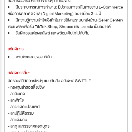
สื่อสารมวลชน หรือสาขาอื่นๆ ที่เกี่ยวข้อง
มีประสบการณ์การทำงาน: มีประสบการณ์ในสายงาน E-Commerce
หรือการตลาดดิจิทัล (Digital Marketing) อย่างน้อย 3–4 ปี
มีความรู้ความเข้าใจเชิงลึกในการใช้งานระบบหลังบ้าน (Seller Center)
ของแพลตฟอร์ม TikTok Shop, Shopee และ Lazada เป็นอย่างดี
รับผิดชอบต่อผลลัพธ์ และพร้อมเติบโตไปกับทีม
สวัสดิการ
ตามข้อตกลงของบริษัท
สวัสดิการอื่นๆ
มัดรวมสวัสดิการใหม่ๆ เเบบสับสับ ฉบับชาว SWTTLE
- กองทุนสำรองเลี้ยงชีพ
- ลาวันเกิด
- ลาพักใจ
- ลาผ่าตัดเเปลงเพศ
- ลาปฏิบัติธรรม
- ลาเเต่งงาน
- ลาดูเเลภรรยาคลอดบุตร