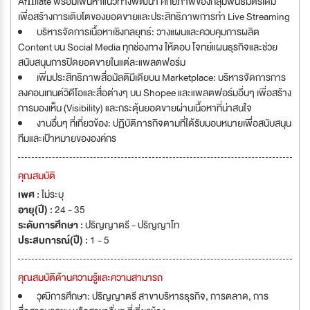
Afﬁliate พร้อมเฟ้นหาแนวทางพัฒนา ศักยภาพของกลุ่มพันธมิตรเดิม
เพื่อสร้างการเติบโตของยอดขายและประสิทธิภาพการทำ Live Streaming
บริหารจัดการเนื้อหาเชิงกลยุทธ์: วางแผนและควบคุมการผลิต
Content บน Social Media ทุกช่องทาง ให้ตอบ โจทย์แผนธุรกิจและช่วย
สนับสนุนการปิดยอดขายในแต่ละแพลตฟอร์ม
เพิ่มประสิทธิภาพสื่อมัลติมีเดียบน Marketplace: บริหารจัดการการ
ลงคอนเทนต์วิดีโอและสื่อต่างๆ บน Shopee และแพลตฟอร์มอื่นๆ เพื่อสร้าง
การมองเห็น (Visibility) และกระตุ้นยอดขายผ่านเนื้อหาที่น่าสนใจ
งานอื่นๆ ที่เกี่ยวข้อง: ปฏิบัติภารกิจตามที่ได้รับมอบหมายเพื่อสนับสนุน
ทีมและเป้าหมายขององค์กร
คุณสมบัติ
เพศ :
ไม่ระบุ
อายุ(ปี) :
24 - 35
ระดับการศึกษา :
ปริญญาตรี - ปริญญาโท
ประสบการณ์(ปี) :
1 - 5
คุณสมบัติด้านความรู้และความสามารถ
วุฒิการศึกษา: ปริญญาตรี สาขาบริหารธุรกิจ, การตลาด, การ