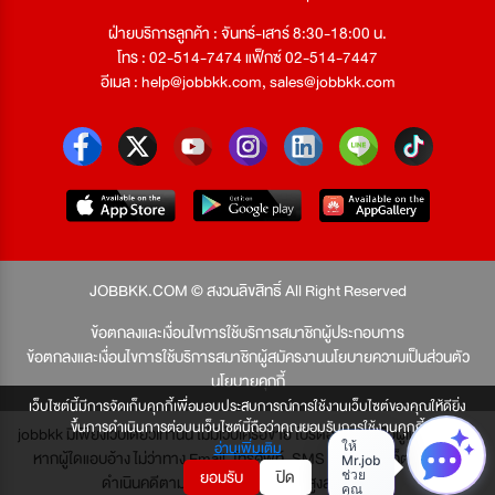
ฝ่ายบริการลูกค้า : จันทร์-เสาร์ 8:30-18:00 น.
โทร : 02-514-7474 แฟ็กซ์ 02-514-7447
อีเมล :
help@jobbkk.com
,
sales@jobbkk.com
JOBBKK.COM © สงวนลิขสิทธิ์ All Right Reserved
ข้อตกลงและเงื่อนไขการใช้บริการสมาชิกผู้ประกอบการ
ข้อตกลงและเงื่อนไขการใช้บริการสมาชิกผู้สมัครงาน
นโยบายความเป็นส่วนตัว
นโยบายคุกกี้
เว็บไซต์นี้มีการจัดเก็บคุกกี้เพื่อมอบประสบการณ์การใช้งานเว็บไซต์ของคุณให้ดียิ่ง
ขึ้นการดำเนินการต่อบนเว็บไซต์นี้ถือว่าคุณยอมรับการใช้งานคุกกี้
jobbkk มีเพียงเว็บเดียวเท่านั้น ไม่มีเว็บเครือข่าย โปรดอย่าหลงเชื่อผู้แอบอ้าง และ
อ่านเพิ่มเติม
หากผู้ใดแอบอ้าง ไม่ว่าทาง Email, โทรศัพท์, SMS หรือทางใดก็ตาม จะถูก
ยอมรับ
ปิด
ดำเนินคดีตามที่กฎหมายบัญญัติไว้สูงสุด