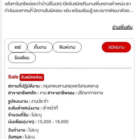
อสังหาริมทรัพย์และทำบ้านรีโนเวท) เปิดรับสมัครทีมงานเพิ่มหลายตำแหน่ง เรา
กำลังมองหาคนที่ มีความรับผิดชอบ ขยัน พร้อมเรียนรู้ และอยากพัฒนาตัวเอง
ไปพร้อมทีม หากคุณกำลังมองหางานที่ได้ใช้ความคิดสร้างสรรค์ และเติบโตไป
พร้อมกัน เรากำลังตามหาคุณอยู่
อ่านเพิ่มเติม
แชร์
เก็บงาน
พิมพ์งาน
สมัครงาน
ร้องเรียน
Sale
รับสมัครด่วน
สถานที่ปฏิบัติงาน :
กรุงเทพมหานคร(เขตวังทองหลาง)
สาขาอาชีพหลัก :
ขาย
สาขาอาชีพรอง :
ปรึกษาการขาย
รูปแบบงาน :
งานประจำ
ระดับตำแหน่งงาน :
เจ้าหน้าที่
จำนวนที่รับ :
ไม่ระบุ
เงินเดือน(บาท) :
15,000 - 18,000
วันทำงาน :
ไม่ระบุ
วันหยุด :
ไม่ระบุ