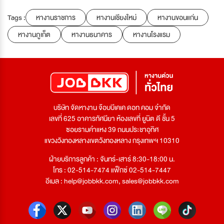
Tags :
หางานราชการ
หางานเชียงใหม่
หางานขอนแก่น
หางานภูเก็ต
หางานธนาคาร
หางานโรงแรม
บริษัท จัดหางาน จ๊อบบีเคเค ดอท คอม จำกัด
เลขที่ 625 อาคารทัศนียา ห้องเลขที่ ยูนิต ดี ชั้น 5
ซอยรามคำแหง 39 ถนนประชาอุทิศ
แขวงวังทองหลางเขตวังทองหลาง กรุงเทพฯ 10310
ฝ่ายบริการลูกค้า : จันทร์-เสาร์ 8:30-18:00 น.
โทร : 02-514-7474 แฟ็กซ์ 02-514-7447
อีเมล :
help@jobbkk.com
,
sales@jobbkk.com