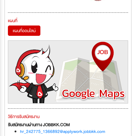
แผนที่
แผนที่ออนไลน์
วิธีการรับสมัครงาน
รับสมัครงานผ่านทาง JOBBKK.COM
hr_242775_1366892@applywork.jobbkk.com