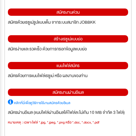
สมัครงานด่วน
สมัครด้วยเรซูเม่รูปแบบเต็ม จากระบบสมาชิก JOBBKK
สร้างเรซูเม่แบบย่อ
สมัครง่ายและรวดเร็ว ด้วยการกรอกข้อมูลแบบย่อ
แนบไฟล์สมัคร
สมัครด้วยการแนบไฟล์เรซูเม่ หรือ ผลงานของท่าน
สมัครงานผ่านอีเมล
คลิกที่นี่เพื่อดูวิธีการใช้งานสมัครด้วยอีเมล
สมัครผ่านอีเมล (แนบไฟล์ผ่านอีเมลได้ไฟล์ละไม่เกิน 10 MB จำกัด 3 ไฟล์)
หมายเหตุ : เฉพาะไฟล์ *.jpg, *.jpeg, *.png หรือ *.doc, *.docx, *.pdf