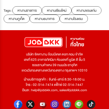
Tags :
หางานราชการ
หางานเชียงใหม่
หางานขอนแก่น
หางานภูเก็ต
หางานธนาคาร
หางานโรงแรม
บริษัท จัดหางาน จ๊อบบีเคเค ดอท คอม จำกัด
เลขที่ 625 อาคารทัศนียา ห้องเลขที่ ยูนิต ดี ชั้น 5
ซอยรามคำแหง 39 ถนนประชาอุทิศ
แขวงวังทองหลางเขตวังทองหลาง กรุงเทพฯ 10310
ฝ่ายบริการลูกค้า : จันทร์-เสาร์ 8:30-18:00 น.
โทร : 02-514-7474 แฟ็กซ์ 02-514-7447
อีเมล :
help@jobbkk.com
,
sales@jobbkk.com