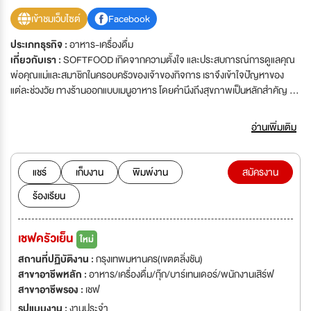
เข้าชมเว็บไซต์
Facebook
ประเภทธุรกิจ :
อาหาร-เครื่องดื่ม
เกี่ยวกับเรา :
SOFTFOOD เกิดจากความตั้งใจ และประสบการณ์การดูแลคุณ
พ่อคุณแม่และสมาชิกในครอบครัวของเจ้าของกิจการ เราจึงเข้าใจปัญหาของ
แต่ละช่วงวัย ทางร้านออกแบบเมนูอาหาร โดยคำนึงถึงสุขภาพเป็นหลักสำคัญ นำ
เมนูอาหารไทยและต่างชาติที่ทุกท่านคุ้นเคยมารังสรรค์ใหม่ ให้ตอบโจทย์ผู้รัก
สุขภาพ เลือกใช้วัตถุดิบที่ลดการสะสมของไขมัน คลอเรสเตอรอล โดยวัตถุดิบที่
อ่านเพิ่มเติม
ใช้คัดสรรจากวัตถุดิบที่ดีที่สุดจากชุมชนท้องถิ่นทั่วประเทศไทย SOFTFOOD มา
จากคำว่า SOFT ที่แปลว่านุ่ม FOOD ที่แปลว่าอาหาร เราออกแบบเมนูอาหารเป็น
4 ระดับความนุ่มของเนื้อสัมผัสอาหารเพื่อให้ออกมาเป็นอาหารที่ย่อยง่ายดีต่อ
แชร์
เก็บงาน
พิมพ์งาน
สมัครงาน
สุขภาพ เพราะหัวใจสำคัญของอาหารคือการที่สมาชิกทุกคนได้ทานอาหารใน
ร้องเรียน
แบบที่เหมาะกับตัวเอง
เชฟครัวเย็น
ใหม่
สถานที่ปฏิบัติงาน :
กรุงเทพมหานคร(เขตตลิ่งชัน)
สาขาอาชีพหลัก :
อาหาร/เครื่องดื่ม/กุ๊ก/บาร์เทนเดอร์/พนักงานเสิร์ฟ
สาขาอาชีพรอง :
เชฟ
รูปแบบงาน :
งานประจำ