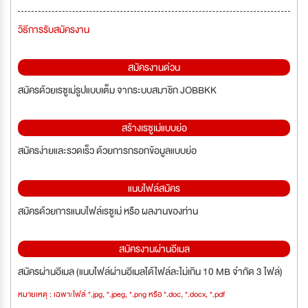
วิธีการรับสมัครงาน
สมัครงานด่วน
สมัครด้วยเรซูเม่รูปแบบเต็ม จากระบบสมาชิก JOBBKK
สร้างเรซูเม่แบบย่อ
สมัครง่ายและรวดเร็ว ด้วยการกรอกข้อมูลแบบย่อ
แนบไฟล์สมัคร
สมัครด้วยการแนบไฟล์เรซูเม่ หรือ ผลงานของท่าน
สมัครงานผ่านอีเมล
สมัครผ่านอีเมล (แนบไฟล์ผ่านอีเมลได้ไฟล์ละไม่เกิน 10 MB จำกัด 3 ไฟล์)
หมายเหตุ : เฉพาะไฟล์ *.jpg, *.jpeg, *.png หรือ *.doc, *.docx, *.pdf