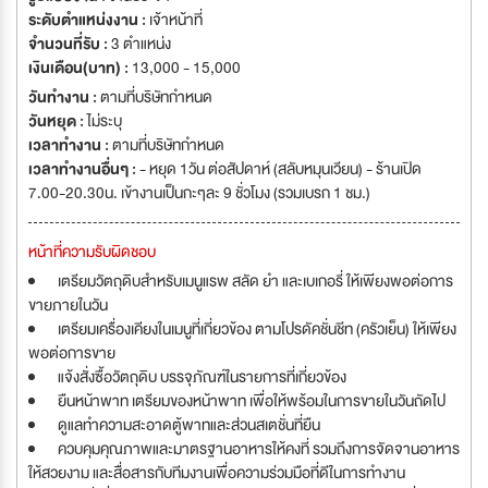
ระดับตำแหน่งงาน :
เจ้าหน้าที่
จำนวนที่รับ :
3 ตำแหน่ง
เงินเดือน(บาท) :
13,000 - 15,000
วันทำงาน :
ตามที่บริษัทกำหนด
วันหยุด :
ไม่ระบุ
เวลาทำงาน :
ตามที่บริษัทกำหนด
เวลาทำงานอื่นๆ :
- หยุด 1วัน ต่อสัปดาห์ (สลับหมุนเวียน) - ร้านเปิด
7.00-20.30น. เข้างานเป็นกะๆละ 9 ชั่วโมง (รวมเบรก 1 ชม.)
หน้าที่ความรับผิดชอบ
เตรียมวัตถุดิบสำหรับเมนูแรพ สลัด ยำ และเบเกอรี่ ให้เพียงพอต่อการ
ขายภายในวัน
เตรียมเครื่องเคียงในเมนูที่เกี่ยวข้อง ตามโปรดัคชั่นชีท (ครัวเย็น) ให้เพียง
พอต่อการขาย
แจ้งสั่งซื้อวัตถุดิบ บรรจุภัณฑ์ในรายการที่เกี่ยวข้อง
ยืนหน้าพาท เตรียมของหน้าพาท เพื่อให้พร้อมในการขายในวันถัดไป
ดูแลทำความสะอาดตู้พาทและส่วนสเตชั่นที่ยืน
ควบคุมคุณภาพและมาตรฐานอาหารให้คงที่ รวมถึงการจัดจานอาหาร
ให้สวยงาม และสื่อสารกับทีมงานเพื่อความร่วมมือที่ดีในการทำงาน