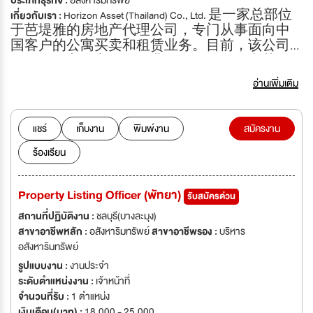
ประเภทธุรกิจ :
อสังหาริมทรัพย์
เกี่ยวกับเรา :
Horizo​​n Asset (Thailand) Co., Ltd. 是一家总部位
于芭堤雅的房地产代理公司，专门从事面向中
国客户的公寓买卖和租赁业务。目前，该公司
在泰国的主要市场开展业务，包括曼谷和芭堤
雅。 Horizo​​n目前正处于持续扩张阶段，我们正在
อ่านเพิ่มเติม
寻找经验丰富、才华横溢、敬业奉献的人才加
入我们的团队。 作为一家年轻而充满活力的公
司，Horizo​​n 致力于发展成为泰国最知名、最具辨
แชร์
เก็บงาน
พิมพ์งาน
สมัครงาน
识度的房地产品牌之一。我们致力于打造一个
ร้องเรียน
值得客户信赖的房地产平台，满足客户在买
房、卖房和租房方面的所有需求，同时营造一
个现代化、充满活力的工作环境，为员工提供
Property Listing Officer (พัทยา)
รับสมัครด่วน
充分发展和提升自身潜力的机会。 如果您想与
泰国最具发展潜力的初创公司之一共同成长，
สถานที่ปฏิบัติงาน :
ชลบุรี(บางละมุง)
我们欢迎您的加入。请将您的申请和简历发送
สาขาอาชีพหลัก :
อสังหาริมทรัพย์
สาขาอาชีพรอง :
บริหาร
给我们。
อสังหาริมทรัพย์
รูปแบบงาน :
งานประจำ
ระดับตำแหน่งงาน :
เจ้าหน้าที่
จำนวนที่รับ :
1 ตำแหน่ง
เงินเดือน(บาท) :
18,000 - 25,000