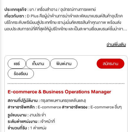
ประเภทธุรกิจ :
ยา / เครื่องสำอาง / อุปกรณ์ทางการแพทย์
เกี่ยวกับเรา :
D Plus คือผู้นำด้านการนำเข้าและพัฒนาแบรนด์สินค้าอุปโภค
บริโภคระดับพรีเมียมสู่ประเทศไทย เรามุ่งมั่นคัดสรรสินค้าคุณภาพ พร้อมส่ง
มอบประสบการณ์ที่ดีที่สุดให้ผู้บริโภคไทย และเป็นสะพานเชื่อมแบรนด์ชั้นนำจาก
ตลาดเอเชียสู่ตลาดไทยอย่างยั่งยืน
อ่านเพิ่มเติม
แชร์
เก็บงาน
พิมพ์งาน
สมัครงาน
ร้องเรียน
E-commerce & Business Operations Manager
สถานที่ปฏิบัติงาน :
กรุงเทพมหานคร(เขตดินแดง)
สาขาอาชีพหลัก :
E-commerce
สาขาอาชีพรอง :
E-commerce อื่นๆ
รูปแบบงาน :
งานประจำ
ระดับตำแหน่งงาน :
เจ้าหน้าที่
จำนวนที่รับ :
1 ตำแหน่ง