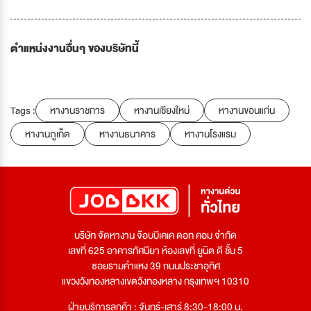
ตำแหน่งงานอื่นๆ ของบริษัทนี้
Tags :
หางานราชการ
หางานเชียงใหม่
หางานขอนแก่น
หางานภูเก็ต
หางานธนาคาร
หางานโรงแรม
บริษัท จัดหางาน จ๊อบบีเคเค ดอท คอม จำกัด
เลขที่ 625 อาคารทัศนียา ห้องเลขที่ ยูนิต ดี ชั้น 5
ซอยรามคำแหง 39 ถนนประชาอุทิศ
แขวงวังทองหลางเขตวังทองหลาง กรุงเทพฯ 10310
ฝ่ายบริการลูกค้า : จันทร์-เสาร์ 8:30-18:00 น.