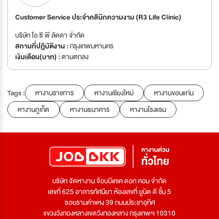
Customer Service ประจำคลินิกความงาม (R3 Life Clinic)
บริษัท ไอ ซี พี ลัดดา จำกัด
สถานที่ปฏิบัติงาน :
กรุงเทพมหานคร
เงินเดือน(บาท) :
ตามตกลง
Tags :
หางานราชการ
หางานเชียงใหม่
หางานขอนแก่น
หางานภูเก็ต
หางานธนาคาร
หางานโรงแรม
บริษัท จัดหางาน จ๊อบบีเคเค ดอท คอม จำกัด
เลขที่ 625 อาคารทัศนียา ห้องเลขที่ ยูนิต ดี ชั้น 5
ซอยรามคำแหง 39 ถนนประชาอุทิศ
แขวงวังทองหลางเขตวังทองหลาง กรุงเทพฯ 10310