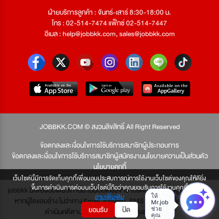
ฝ่ายบริการลูกค้า : จันทร์-เสาร์ 8:30-18:00 น.
โทร : 02-514-7474 แฟ็กซ์ 02-514-7447
อีเมล :
help@jobbkk.com
,
sales@jobbkk.com
JOBBKK.COM © สงวนลิขสิทธิ์ All Right Reserved
ข้อตกลงและเงื่อนไขการใช้บริการสมาชิกผู้ประกอบการ
ข้อตกลงและเงื่อนไขการใช้บริการสมาชิกผู้สมัครงาน
นโยบายความเป็นส่วนตัว
นโยบายคุกกี้
เว็บไซต์นี้มีการจัดเก็บคุกกี้เพื่อมอบประสบการณ์การใช้งานเว็บไซต์ของคุณให้ดียิ่ง
ขึ้นการดำเนินการต่อบนเว็บไซต์นี้ถือว่าคุณยอมรับการใช้งานคุกกี้
jobbkk มีเพียงเว็บเดียวเท่านั้น ไม่มีเว็บเครือข่าย โปรดอย่าหลงเชื่อผู้แอบอ้าง และ
อ่านเพิ่มเติม
หากผู้ใดแอบอ้าง ไม่ว่าทาง Email, โทรศัพท์, SMS หรือทางใดก็ตาม จะถูก
ยอมรับ
ปิด
ดำเนินคดีตามที่กฎหมายบัญญัติไว้สูงสุด