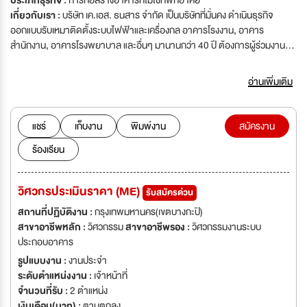
ประเภทธุรกิจ :
การก่อสร้างอาคารที่ไม่ใช่ที่พักอาศัย
เกี่ยวกับเรา :
บริษัท เค.เอส. ธนสาร จำกัด เป็นบริษัทที่มั่นคง ดำเนินธุรกิจ
ออกแบบรับเหมาติดตั้งระบบไฟฟ้าและเครื่องกล อาคารโรงงาน, อาคาร
สำนักงาน, อาคารโรงพยาบาล และอื่นๆ มานานกว่า 40 ปี ต้องการผู้ร่วมงาน
เพื่อรองรับการขยายงานของบริษัทฯ ในตำแหน่งดังต่อไปนี้
อ่านเพิ่มเติม
แชร์
เก็บงาน
พิมพ์งาน
สมัครงาน
ร้องเรียน
วิศวกรประเมินราคา (ME)
รับสมัครด่วน
สถานที่ปฏิบัติงาน :
กรุงเทพมหานคร(เขตบางกะปิ)
สาขาอาชีพหลัก :
วิศวกรรม
สาขาอาชีพรอง :
วิศวกรรมงานระบบ
ประกอบอาคาร
รูปแบบงาน :
งานประจำ
ระดับตำแหน่งงาน :
เจ้าหน้าที่
จำนวนที่รับ :
2 ตำแหน่ง
เงินเดือน(บาท) :
ตามตกลง