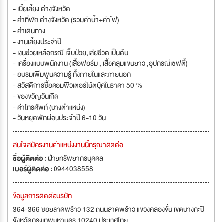
- เบี้ยเลี้ยง ต่างจังหวัด
- ค่าที่พัก ต่างจังหวัด (รวมค่าน้ำ+ค่าไฟ)
- ค่าเดินทาง
- งานเลี้ยงประจำปี
- เงินช่วยเหลือกรณี เจ็บป่วย,เสียชีวิต เป็นต้น
- เครื่องแบบพนักงาน (เสื้อฟอร์ม , เสื้อคลุมแขนยาว ,อุปกรณ์เซฟตี้)
- อบรมเพิ่มพูนความรู้ ทั้งภายในและภายนอก
- สวัสดิการซื้อคอมพิวเตอร์โน้ตบุ๊คในราคา 50 %
- ของขวัญวันเกิด
- ค่าโทรศัพท์ (บางตำแหน่ง)
- วันหยุดพักผ่อนประจำปี 6-10 วัน
สนใจสมัครงานตำแหน่งงานนี้กรุณาติดต่อ
ชื่อผู้ติดต่อ :
ฝ่ายทรัพยากรบุคคล
เบอร์ผู้ติดต่อ :
0944038558
ข้อมูลการติดต่อบริษัท
364-366 ซอยลาดพร้าว 132 ถนนลาดพร้าว แขวงคลองจั่น เขตบางกะปิ
จังหวัดกรุงเทพมหานคร 10240 ประเทศไทย