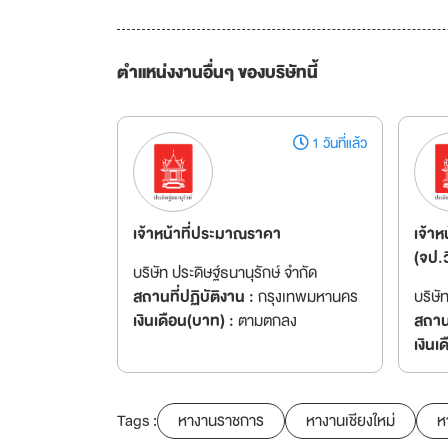
ตำแหน่งงานอื่นๆ ของบริษัทนี้
1 วันที่แล้ว
เจ้าหน้าที่ประมาณราคา
เจ้า
(จป.ว
บริษัท ประดิษฐ์ธนานุรักษ์ จำกัด
สถานที่ปฏิบัติงาน :
กรุงเทพมหานคร
บริษั
เงินเดือน(บาท) :
ตามตกลง
สถานท
เงินเ
Tags :
หางานราชการ
หางานเชียงใหม่
ห