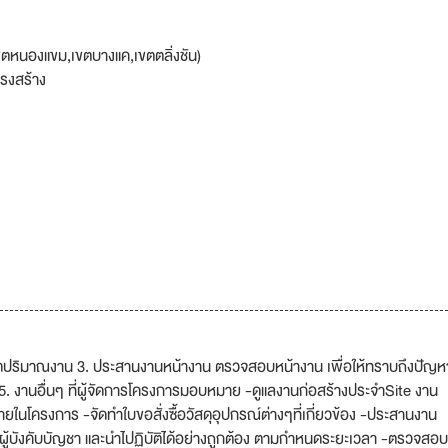
ตหนองแขม,เขตบางแค,เขตตลิ่งชัน)
รงสร้าง
 คิดปริมาณงาน 3. ประสานงานหน้างาน ตรวจสอบหน้างาน เพื่อให้ทราบถึงปัญห
5. งานอื่นๆ ที่ผู้จัดการโครงการมอบหมาย -ดูแลงานก่อสร้างประจำSite งาน
ยในโครงการ -จัดทำใบขอสั่งซื้อวัสดุอุปกรณ์ต่างๆที่เกี่ยวข้อง -ประสานงาน
้บังคับบัญชา และนำไปฏิบัติได้อย่างถูกต้อง ตามกำหนดระยะเวลา -ตรวจสอบ