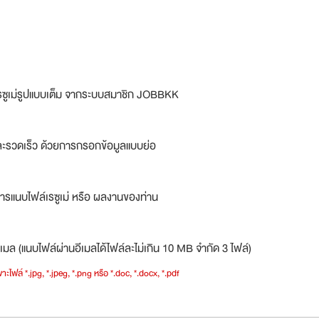
รซูเม่รูปแบบเต็ม จากระบบสมาชิก JOBBKK
ละรวดเร็ว ด้วยการกรอกข้อมูลแบบย่อ
ารแนบไฟล์เรซูเม่ หรือ ผลงานของท่าน
เมล (แนบไฟล์ผ่านอีเมลได้ไฟล์ละไม่เกิน 10 MB จำกัด 3 ไฟล์)
าะไฟล์ *.jpg, *.jpeg, *.png หรือ *.doc, *.docx, *.pdf