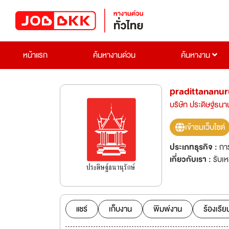
หน้าแรก
ค้นหางานด่วน
ค้นหางาน
pradittananuru
บริษัท ประดิษฐ์ธนาน
เข้าชมเว็บไซต์
ประเภทธุรกิจ :
การ
เกี่ยวกับเรา :
รับเ
แชร์
เก็บงาน
พิมพ์งาน
ร้องเรีย