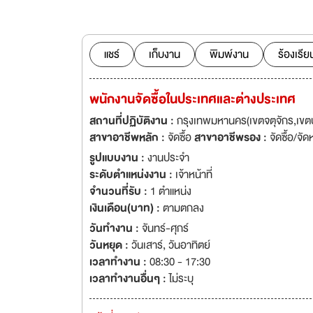
อเมริกา 3. ตู้คีออส (Kiosk) ทุกรูปแบบ สามารถออกแบบได้ทั้ง Hardware และ Software 4. ตู้จำหน่าย
สินค้าอัตโนมัติ (V
โฆษณาดิจิทัล (Digi
ฟังก์ชั่น และยังม
แชร์
เก็บงาน
พิมพ์งาน
ร้องเรีย
ติดต่อมาที่ Hi-To
พนักงานจัดซื้อในประเทศและต่างประเทศ
สถานที่ปฏิบัติงาน :
กรุงเทพมหานคร(เขตจตุจักร,เขต
สาขาอาชีพหลัก :
จัดซื้อ
สาขาอาชีพรอง :
จัดซื้อ/จัด
รูปแบบงาน :
งานประจำ
ระดับตำแหน่งงาน :
เจ้าหน้าที่
จำนวนที่รับ :
1 ตำแหน่ง
เงินเดือน(บาท) :
ตามตกลง
วันทำงาน :
จันทร์-ศุกร์
วันหยุด :
วันเสาร์
,
วันอาทิตย์
เวลาทำงาน :
08:30 - 17:30
เวลาทำงานอื่นๆ :
ไม่ระบุ