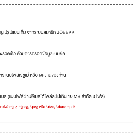
รซูเม่รูปแบบเต็ม จากระบบสมาชิก JOBBKK
ละรวดเร็ว ด้วยการกรอกข้อมูลแบบย่อ
ารแนบไฟล์เรซูเม่ หรือ ผลงานของท่าน
เมล (แนบไฟล์ผ่านอีเมลได้ไฟล์ละไม่เกิน 10 MB จำกัด 3 ไฟล์)
าะไฟล์ *.jpg, *.jpeg, *.png หรือ *.doc, *.docx, *.pdf