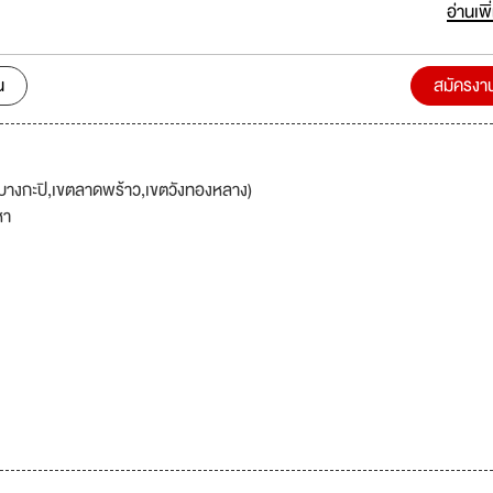
อ่านเพิ
ending Machine) รับผลิตแบบ OEM และรับพัฒนา Smart Vending Solution 5. จ
tal Signage) มีทั้งแบบซื้อและเช่า มีให้เลือกหลากหลายขนาด ระบบ Cloud ครบ
ีสินค้าอื่นๆอีกมากมาย หากคุณกำลังมองหา Solution ใหม่ๆในประเทศไทย สามา
น
สมัครงา
p Technology
บางกะปิ,เขตลาดพร้าว,เขตวังทองหลาง)
หา