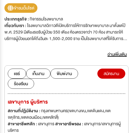
เข้าชมเว็บไซต์
ประเภทธุรกิจ :
กิจกรรมโรงพยาบาล
เกี่ยวกับเรา :
โรงพยาบาลวิภาวดีเปิดบริการให้การรักษาพยาบาล มาตั้งแต่ปี
พ.ศ. 2529 มีเตียงรอรับผู้ป่วย 350 เตียง ห้องตรวจกว่า 70 ห้อง สามารถให้
บริการผู้ป่วยนอกได้ถึงวันละ 1,500-2,000 ราย เป็นโรงพยาบาลที่ได้รับการ
รับรองคุณภาพ มาตรฐาน ISO9001 : 2000 มาตรฐานHA ,มาตรฐานJCI
อ่านเพิ่มเติม
แชร์
เก็บงาน
พิมพ์งาน
สมัครงาน
ร้องเรียน
เลขานุการ ผู้บริหาร
สถานที่ปฏิบัติงาน :
กรุงเทพมหานคร(เขตบางเขน,เขตดินแดง,เขต
จตุจักร,เขตดอนเมือง,เขตหลักสี่)
สาขาอาชีพหลัก :
เลขานุการ
สาขาอาชีพรอง :
เลขานุการ/เลขานุการผู้
บริหาร