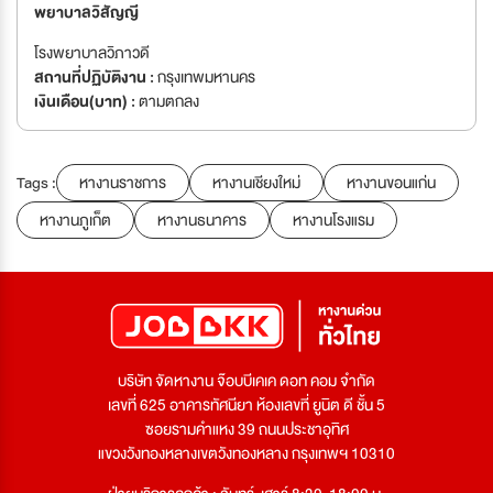
พยาบาลวิสัญญี
โรงพยาบาลวิภาวดี
สถานที่ปฏิบัติงาน :
กรุงเทพมหานคร
เงินเดือน(บาท) :
ตามตกลง
Tags :
หางานราชการ
หางานเชียงใหม่
หางานขอนแก่น
หางานภูเก็ต
หางานธนาคาร
หางานโรงแรม
บริษัท จัดหางาน จ๊อบบีเคเค ดอท คอม จำกัด
เลขที่ 625 อาคารทัศนียา ห้องเลขที่ ยูนิต ดี ชั้น 5
ซอยรามคำแหง 39 ถนนประชาอุทิศ
แขวงวังทองหลางเขตวังทองหลาง กรุงเทพฯ 10310