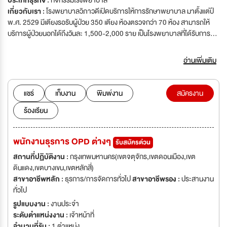
ประเภทธุรกิจ :
กิจกรรมโรงพยาบาล
เกี่ยวกับเรา :
โรงพยาบาลวิภาวดีเปิดบริการให้การรักษาพยาบาล มาตั้งแต่ปี
พ.ศ. 2529 มีเตียงรอรับผู้ป่วย 350 เตียง ห้องตรวจกว่า 70 ห้อง สามารถให้
บริการผู้ป่วยนอกได้ถึงวันละ 1,500-2,000 ราย เป็นโรงพยาบาลที่ได้รับการ
รับรองคุณภาพ มาตรฐาน ISO9001 : 2000 มาตรฐานHA ,มาตรฐานJCI
อ่านเพิ่มเติม
แชร์
เก็บงาน
พิมพ์งาน
สมัครงาน
ร้องเรียน
พนักงานธุรการ OPD ต่างๆ
รับสมัครด่วน
สถานที่ปฏิบัติงาน :
กรุงเทพมหานคร(เขตจตุจักร,เขตดอนเมือง,เขต
ดินแดง,เขตบางเขน,เขตหลักสี่)
สาขาอาชีพหลัก :
ธุรการ/การจัดการทั่วไป
สาขาอาชีพรอง :
ประสานงาน
ทั่วไป
รูปแบบงาน :
งานประจำ
ระดับตำแหน่งงาน :
เจ้าหน้าที่
จำนวนที่รับ :
1 ตำแหน่ง