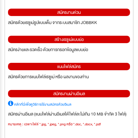
สมัครงานด่วน
สมัครด้วยเรซูเม่รูปแบบเต็ม จากระบบสมาชิก JOBBKK
สร้างเรซูเม่แบบย่อ
สมัครง่ายและรวดเร็ว ด้วยการกรอกข้อมูลแบบย่อ
แนบไฟล์สมัคร
สมัครด้วยการแนบไฟล์เรซูเม่ หรือ ผลงานของท่าน
สมัครงานผ่านอีเมล
คลิกที่นี่เพื่อดูวิธีการใช้งานสมัครด้วยอีเมล
สมัครผ่านอีเมล (แนบไฟล์ผ่านอีเมลได้ไฟล์ละไม่เกิน 10 MB จำกัด 3 ไฟล์)
หมายเหตุ : เฉพาะไฟล์ *.jpg, *.jpeg, *.png หรือ *.doc, *.docx, *.pdf