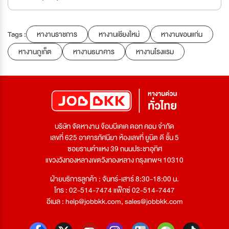
Tags :
หางานราชการ
หางานเชียงใหม่
หางานขอนแก่น
หางานภูเก็ต
หางานธนาคาร
หางานโรงแรม
บริษัท จัดหางาน จ๊อบบีเคเค ดอท คอม จำกัด
เลขที่ 625 อาคารทัศนียา ห้องเลขที่ ยูนิต ดี ชั้น 5
ซอยรามคำแหง 39 ถนนประชาอุทิศ
แขวงวังทองหลางเขตวังทองหลาง กรุงเทพฯ 10310
ฝ่ายบริการลูกค้า : จันทร์-เสาร์ 8:30-18:00 น.
โทร : 02-514-7474 แฟ็กซ์ 02-514-7447
อีเมล :
help@jobbkk.com
,
sales@jobbkk.com