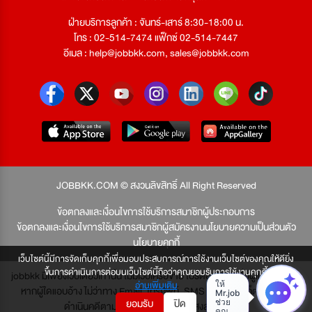
ฝ่ายบริการลูกค้า : จันทร์-เสาร์ 8:30-18:00 น.
โทร : 02-514-7474 แฟ็กซ์ 02-514-7447
อีเมล :
help@jobbkk.com
,
sales@jobbkk.com
JOBBKK.COM © สงวนลิขสิทธิ์ All Right Reserved
ข้อตกลงและเงื่อนไขการใช้บริการสมาชิกผู้ประกอบการ
ข้อตกลงและเงื่อนไขการใช้บริการสมาชิกผู้สมัครงาน
นโยบายความเป็นส่วนตัว
นโยบายคุกกี้
เว็บไซต์นี้มีการจัดเก็บคุกกี้เพื่อมอบประสบการณ์การใช้งานเว็บไซต์ของคุณให้ดียิ่ง
ขึ้นการดำเนินการต่อบนเว็บไซต์นี้ถือว่าคุณยอมรับการใช้งานคุกกี้
jobbkk มีเพียงเว็บเดียวเท่านั้น ไม่มีเว็บเครือข่าย โปรดอย่าหลงเชื่อผู้แอบอ้าง และ
อ่านเพิ่มเติม
หากผู้ใดแอบอ้าง ไม่ว่าทาง Email, โทรศัพท์, SMS หรือทางใดก็ตาม จะถูก
ยอมรับ
ปิด
ดำเนินคดีตามที่กฎหมายบัญญัติไว้สูงสุด