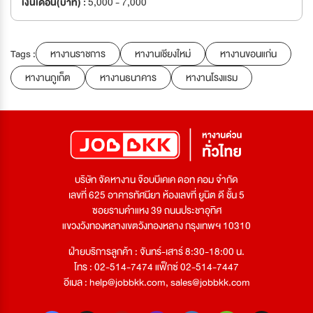
เงินเดือน(บาท) :
5,000 - 7,000
Tags :
หางานราชการ
หางานเชียงใหม่
หางานขอนแก่น
หางานภูเก็ต
หางานธนาคาร
หางานโรงแรม
บริษัท จัดหางาน จ๊อบบีเคเค ดอท คอม จำกัด
เลขที่ 625 อาคารทัศนียา ห้องเลขที่ ยูนิต ดี ชั้น 5
ซอยรามคำแหง 39 ถนนประชาอุทิศ
แขวงวังทองหลางเขตวังทองหลาง กรุงเทพฯ 10310
ฝ่ายบริการลูกค้า : จันทร์-เสาร์ 8:30-18:00 น.
โทร : 02-514-7474 แฟ็กซ์ 02-514-7447
อีเมล :
help@jobbkk.com
,
sales@jobbkk.com