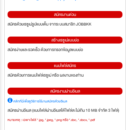
สมัครงานด่วน
สมัครด้วยเรซูเม่รูปแบบเต็ม จากระบบสมาชิก JOBBKK
สร้างเรซูเม่แบบย่อ
สมัครง่ายและรวดเร็ว ด้วยการกรอกข้อมูลแบบย่อ
แนบไฟล์สมัคร
สมัครด้วยการแนบไฟล์เรซูเม่ หรือ ผลงานของท่าน
สมัครงานผ่านอีเมล
คลิกที่นี่เพื่อดูวิธีการใช้งานสมัครด้วยอีเมล
สมัครผ่านอีเมล (แนบไฟล์ผ่านอีเมลได้ไฟล์ละไม่เกิน 10 MB จำกัด 3 ไฟล์)
หมายเหตุ : เฉพาะไฟล์ *.jpg, *.jpeg, *.png หรือ *.doc, *.docx, *.pdf