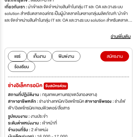
ประเภทธุรกิจ :
ส่งออก-นำเข้า
เกี่ยวกับเรา :
นำเข้าและจัดจำหน่ายสินค้าในกลุ่ม IT และ OA และวางระบบ
solution สำหรับตลาดองค์กร เป็นผู้นำตลาดในหลายกลุ่มผลิตภัณฑ์\'นำเข้า
และจัดจำหน่ายสินค้าในกลุ่ม IT และ OA และวางระบบ solution สำหรับตลาด
องค์กร เป็นผู้นำตลาดในหลายกลุ่มผลิตภัณฑ์
อ่านเพิ่มเติม
แชร์
เก็บงาน
พิมพ์งาน
สมัครงาน
ร้องเรียน
ช่างอิเล็คทรอนิค
รับสมัครด่วน
สถานที่ปฏิบัติงาน :
กรุงเทพมหานคร(เขตวังทองหลาง)
สาขาอาชีพหลัก :
ช่าง/ช่างเทคนิค/อิเลคโทรนิค
สาขาอาชีพรอง :
ช่างไฟ
ฟ้า/อิเลคโทรนิค/คอมพิวเตอร์/สื่อสาร
รูปแบบงาน :
งานประจำ
ระดับตำแหน่งงาน :
เจ้าหน้าที่
จำนวนที่รับ :
2 ตำแหน่ง
เงินเดือน(บาท) :
16,000 - 17,000