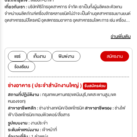
ประเภทธุรกิจ :
ส่งออก-นำเข้า
เกี่ยวกับเรา :
บริษัทศิริไกรอุตสาหการ จำกัด เราเป็นทั้งผู้ผลิตและตัวแทน
จำหน่ายผลิตภัณฑ์เครื่องจักรหลายชนิดไม่ว่าจะเป็นด้านอุตสาหกรรมยานยนต์
อุตสาหกรรมปิโตรเคมี อุตสหกรรมอาหาร อุตสาหกรรมโลหะการ เช่น เครื่อง
บำบัดมลพิษทางอากาศ เครื่องขึ้นรูปชิ้นงาน จากบริษัทชั้นนำระดับโลก โครอล
(CORAL S.P.A) จากประเทศอิตาลี เราคัดสรรเฉพาะผลิตภัณฑ์ที่มีคุณภาพ
อ่านเพิ่มเติม
สูงสุดที่เป็นมิตรกับสิ่งแวดล้อมเพื่อตอบสนองความต้องการของลูกค้าและยก
ระดับคุณภาพชีวิตของผู้ปฏิบัติงานมีส่วนร่วมในการพัฒนาโรงงาน
อุตสาหกรรมที่เป็นมิตรต่อสิ่งแวดล้อม และสนับสนุนการเจริญเติบโตของภาค
แชร์
เก็บงาน
พิมพ์งาน
สมัครงาน
อุตสาหกรรมอย่างยั่งยืน
ร้องเรียน
ช่างอาคาร ( ประจำสำนักงานใหญ่ )
รับสมัครด่วน
สถานที่ปฏิบัติงาน :
กรุงเทพมหานคร(เขตมีนบุรี,เขตสะพานสูง,เขต
หนองจอก)
สาขาอาชีพหลัก :
ช่าง/ช่างเทคนิค/อิเลคโทรนิค
สาขาอาชีพรอง :
ช่างไฟ
ฟ้า/อิเลคโทรนิค/คอมพิวเตอร์/สื่อสาร
รูปแบบงาน :
งานประจำ
ระดับตำแหน่งงาน :
เจ้าหน้าที่
จำนวนที่รับ :
1 ตำแหน่ง