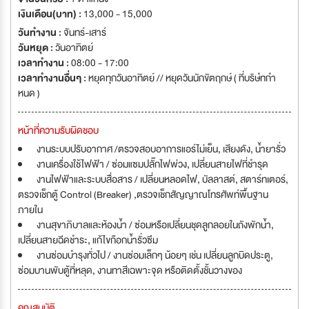
เงินเดือน(บาท) :
13,000 - 15,000
วันทำงาน :
จันทร์-เสาร์
วันหยุด :
วันอาทิตย์
เวลาทำงาน :
08:00 - 17:00
เวลาทำงานอื่นๆ :
หยุดทุกวันอาทิตย์ // หยุดวันนักขัตฤกษ์ ( ที่บริษํทกำ
หนด )
หน้าที่ความรับผิดชอบ
งานระบบปรับอากาศ /ตรวจสอบอาการแอร์ไม่เย็น, เสียงดัง, น้ำยารั่ว
งานเครื่องใช้ไฟฟ้า / ซ่อมแซมปลั๊กไฟพ่วง, เปลี่ยนสายไฟที่ชำรุด
งานไฟฟ้าและระบบสื่อสาร / เปลี่ยนหลอดไฟ, บัลลาสต์, สตาร์ทเตอร์,
ตรวจเช็กตู้ Control (Breaker) ,ตรวจเช็กสัญญาณโทรศัพท์พื้นฐาน
ภายใน
งานสุขาภิบาลและห้องน้ำ / ซ่อมหรือเปลี่ยนชุดลูกลอยในถังพักน้ำ,
เปลี่ยนสายฉีดชำระ, แก้ไขก๊อกน้ำรั่วซึม
งานซ่อมบำรุงทั่วไป / งานซ่อมเล็กๆ น้อยๆ เช่น เปลี่ยนลูกบิดประตู,
ซ่อมบานพับตู้ที่หลุด, งานทาสีเฉพาะจุด หรือติดตั้งชั้นวางของ
คุณสมบัติ