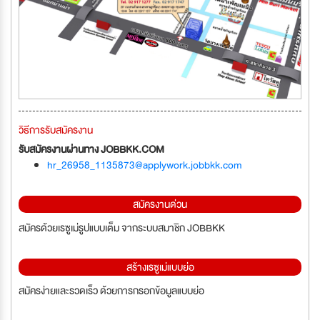
วิธีการรับสมัครงาน
รับสมัครงานผ่านทาง JOBBKK.COM
hr_26958_1135873@applywork.jobbkk.com
สมัครงานด่วน
สมัครด้วยเรซูเม่รูปแบบเต็ม จากระบบสมาชิก JOBBKK
สร้างเรซูเม่แบบย่อ
สมัครง่ายและรวดเร็ว ด้วยการกรอกข้อมูลแบบย่อ