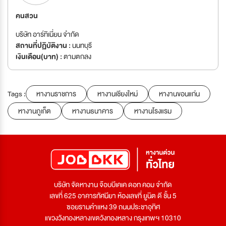
คนสวน
บริษัท อาร์ทิเนี่ยน จำกัด
สถานที่ปฏิบัติงาน :
นนทบุรี
เงินเดือน(บาท) :
ตามตกลง
Tags :
หางานราชการ
หางานเชียงใหม่
หางานขอนแก่น
หางานภูเก็ต
หางานธนาคาร
หางานโรงแรม
บริษัท จัดหางาน จ๊อบบีเคเค ดอท คอม จำกัด
เลขที่ 625 อาคารทัศนียา ห้องเลขที่ ยูนิต ดี ชั้น 5
ซอยรามคำแหง 39 ถนนประชาอุทิศ
แขวงวังทองหลางเขตวังทองหลาง กรุงเทพฯ 10310