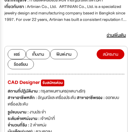
ประเภทธุรกิจ :
การผลิตเครื่องประดับจากอัญมณีและโลหะมีค่า
เกี่ยวกับเรา :
Artinian Co., Ltd. ARTINIAN Co., Ltd. is a specialized
jewelry design and manufacturing company based in Bangkok since
1997. For over 22 years, Artinian has built a consistent reputation for
tailoring innovative jewelry creations for high profile retailers,
international designers as well as for its private clientele. With more
อ่านเพิ่มเติม
than 350 employees, a state-of-the-art studio and high-end jewelry
atelier in Bangkok, Artinian delivers professionalism and excellence
all year round. Due to continued expansion, we are currently looking
แชร์
เก็บงาน
พิมพ์งาน
สมัครงาน
for qualified candidates to join our successful team.
ร้องเรียน
Website: https://artinian.com/
CAD Designer
รับสมัครด่วน
สถานที่ปฏิบัติงาน :
กรุงเทพมหานคร(เขตบางรัก)
สาขาอาชีพหลัก :
อัญมณีและเครื่องประดับ
สาขาอาชีพรอง :
ออกแบบ
เครื่องประดับ
รูปแบบงาน :
งานประจำ
ระดับตำแหน่งงาน :
เจ้าหน้าที่
จำนวนที่รับ :
2 ตำแหน่ง
เงินเดือน(บาท) :
ตามตกลง