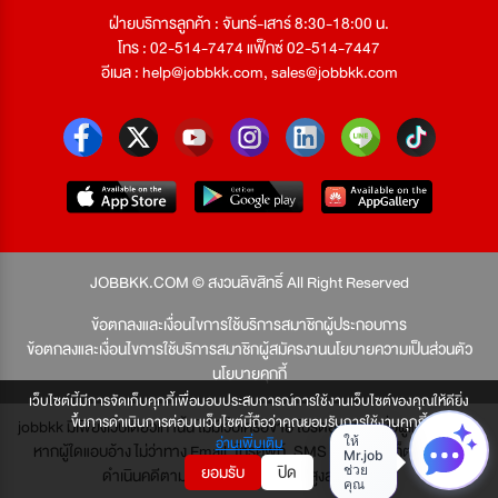
ฝ่ายบริการลูกค้า : จันทร์-เสาร์ 8:30-18:00 น.
โทร : 02-514-7474 แฟ็กซ์ 02-514-7447
อีเมล :
help@jobbkk.com
,
sales@jobbkk.com
JOBBKK.COM © สงวนลิขสิทธิ์ All Right Reserved
ข้อตกลงและเงื่อนไขการใช้บริการสมาชิกผู้ประกอบการ
ข้อตกลงและเงื่อนไขการใช้บริการสมาชิกผู้สมัครงาน
นโยบายความเป็นส่วนตัว
นโยบายคุกกี้
เว็บไซต์นี้มีการจัดเก็บคุกกี้เพื่อมอบประสบการณ์การใช้งานเว็บไซต์ของคุณให้ดียิ่ง
ขึ้นการดำเนินการต่อบนเว็บไซต์นี้ถือว่าคุณยอมรับการใช้งานคุกกี้
jobbkk มีเพียงเว็บเดียวเท่านั้น ไม่มีเว็บเครือข่าย โปรดอย่าหลงเชื่อผู้แอบอ้าง และ
อ่านเพิ่มเติม
หากผู้ใดแอบอ้าง ไม่ว่าทาง Email, โทรศัพท์, SMS หรือทางใดก็ตาม จะถูก
ยอมรับ
ปิด
ดำเนินคดีตามที่กฎหมายบัญญัติไว้สูงสุด