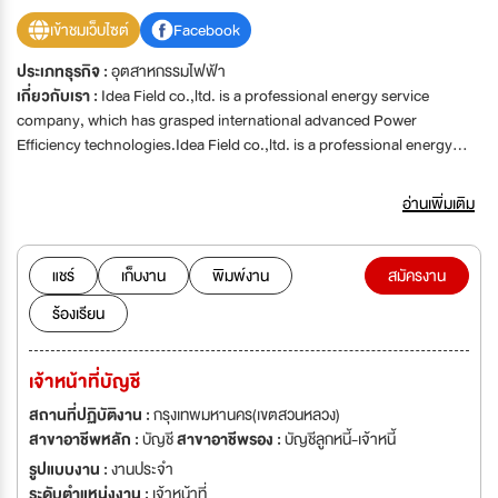
เข้าชมเว็บไซต์
Facebook
ประเภทธุรกิจ :
อุตสาหกรรมไฟฟ้า
เกี่ยวกับเรา :
Idea Field co.,ltd. is a professional energy service
company, which has grasped international advanced Power
Efficiency technologies.Idea Field co.,ltd. is a professional energy
service company, which has grasped international advanced Power
Efficiency technologies.
อ่านเพิ่มเติม
แชร์
เก็บงาน
พิมพ์งาน
สมัครงาน
ร้องเรียน
เจ้าหน้าที่บัญชี
สถานที่ปฏิบัติงาน :
กรุงเทพมหานคร(เขตสวนหลวง)
สาขาอาชีพหลัก :
บัญชี
สาขาอาชีพรอง :
บัญชีลูกหนี้-เจ้าหนี้
รูปแบบงาน :
งานประจำ
ระดับตำแหน่งงาน :
เจ้าหน้าที่