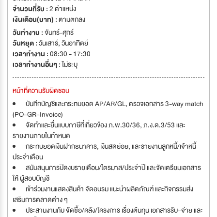
จำนวนที่รับ :
2 ตำแหน่ง
เงินเดือน(บาท) :
ตามตกลง
วันทำงาน :
จันทร์-ศุกร์
วันหยุด :
วันเสาร์
,
วันอาทิตย์
เวลาทำงาน :
08:30 - 17:30
เวลาทำงานอื่นๆ :
ไม่ระบุ
หน้าที่ความรับผิดชอบ
บันทึกบัญชีและกระทบยอด AP/AR/GL, ตรวจเอกสาร 3-way match
(PO–GR–Invoice)
จัดทำและยื่นแบบภาษีที่เกี่ยวข้อง ภ.พ.30/36, ภ.ง.ด.3/53 และ
รายงานภายในกำหนด
กระทบยอดเงินฝากธนาคาร, เงินสดย่อย, และรายงานลูกหนี้/เจ้าหนี้
ประจำเดือน
สนับสนุนการปิดงบรายเดือน/ไตรมาส/ประจำปี และจัดเตรียมเอกสาร
ให้ ผู้สอบบัญชี
เข้าร่วมงานแสดงสินค้า จัดอบรม แนะนำผลิตภัณฑ์ และกิจกรรมส่ง
เสริมการตลาดต่าง ๆ
ประสานงานกับ จัดซื้อ/คลัง/โครงการ เรื่องต้นทุน เอกสารรับ–จ่าย และ