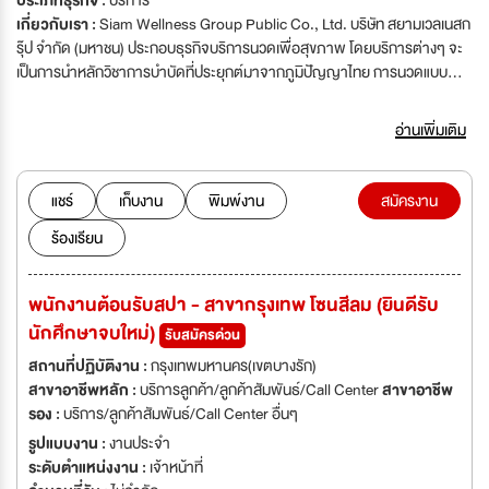
ประเภทธุรกิจ :
บริการ
เกี่ยวกับเรา :
Siam Wellness Group Public Co., Ltd. บริษัท สยามเวลเนสก
รุ๊ป จำกัด (มหาชน) ประกอบธุรกิจบริการนวดเพื่อสุขภาพ โดยบริการต่างๆ จะ
เป็นการนำหลักวิชาการบำบัดที่ประยุกต์มาจากภูมิปัญญาไทย การนวดแบบ
อายุรเวช การใช้น้ำบำบัด และการใช้สุคนธบำบัด มาบูรณาการอย่างร่วมสมัย
เน้นการปรนนิบัติผิวพรรณด้วยผลิตภัณฑ์สมุนไพรผสมผสานเป็นสปาเมนู และส
อ่านเพิ่มเติม
ปาแพคเกจที่มีเอกลักษณ์เฉพาะตัว ซึ่งได้รับการตอบรับที่ดีจากผู้ใช้บริการทั้ง
ชาวไทยและชาวต่างชาติ เป้าหมายหลักของบริษัทคือ การให้บริการที่ดีที่สุดและ
เกินความคาดหวังของลูกค้า โดยพนักงานทุกคนจะผ่านการฝึกอบรม และมีความ
แชร์
เก็บงาน
พิมพ์งาน
สมัครงาน
เชี่ยวชาญอย่างสูงในการบำบัดดูแลสุขภาพแบบองค์รวม เพื่อให้ลูกค้าได้ผ่อน
ร้องเรียน
คลายทั้งร่างกายเเละจิตใจ วิสัยทัศน์ เราให้บริการด้านสุขภาพแบบองค์รวมที่เข้า
ถึงง่าย และมีความเป็นไทย เพื่อให้คนอยู่ดีมีสุขมากขึ้น พันธกิจ เป็นองค์กรที่
สร้างมาตรฐานของสปาไทยให้เป็นที่ยอมรับในระดับนานาชาติ (ระดับสากล) เป็น
พนักงานต้อนรับสปา - สาขากรุงเทพ โซนสีลม (ยินดีรับ
องค์กรที่มุ่งเน้นการประยุกต์เอาศาสตร์ตะวันออกมาประสานกับศาสตร์ตะวันตก
นักศึกษาจบใหม่)
กอปรกับการนำภูมิปัญญาท้องถิ่นไทยมาพัฒนาและส่งเสริมผลิตภัณฑ์ของไทย
รับสมัครด่วน
เป็นองค์กรที่ส่งเสริมและสนับสนุนให้พนักงานทุกส่วนมีการเรียนรู้และพัฒนา
สถานที่ปฏิบัติงาน :
กรุงเทพมหานคร(เขตบางรัก)
ตนเองอย่างสม่ำเสมอ และต่อเนื่อง เป็นองค์กรที่ให้ความสำคัญต่อข้อบังคับพื้น
สาขาอาชีพหลัก :
บริการลูกค้า/ลูกค้าสัมพันธ์/Call Center
สาขาอาชีพ
ฐานและกฎหมาย โดยยึดการประกอบธุรกิจอย่างสุจริต เที่ยงตรง และมี
รอง :
บริการ/ลูกค้าสัมพันธ์/Call Center อื่นๆ
จริยธรรม รวมทั้งตระหนักถึงผลกระทบต่อพนักงาน สภาพแวดล้อม และชุมชน
รูปแบบงาน :
งานประจำ
เป็นสำคัญ
ระดับตำแหน่งงาน :
เจ้าหน้าที่