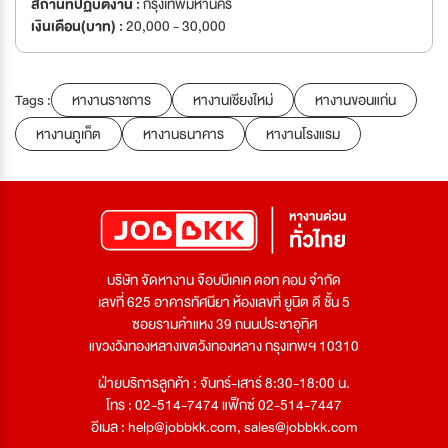
สถานที่ปฏิบัติงาน :
กรุงเทพมหานคร
เงินเดือน(บาท) :
20,000 - 30,000
Tags :
หางานราชการ
หางานเชียงใหม่
หางานขอนแก่น
หางานภูเก็ต
หางานธนาคาร
หางานโรงแรม
บริษัท จัดหางาน จ๊อบบีเคเค ดอท คอม จำกัด
เลขที่ 625 อาคารทัศนียา ห้องเลขที่ ยูนิต ดี ชั้น 5
ซอยรามคำแหง 39 ถนนประชาอุทิศ
แขวงวังทองหลางเขตวังทองหลาง กรุงเทพฯ 10310
ฝ่ายบริการลูกค้า : จันทร์-เสาร์ 8:30-18:00 น.
โทร : 02-514-7474 แฟ็กซ์ 02-514-7447
อีเมล :
help@jobbkk.com
,
sales@jobbkk.com