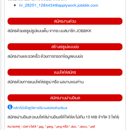
hr_28251_1284434@applywork.jobbkk.com
สมัครงานด่วน
สมัครด้วยเรซูเม่รูปแบบเต็ม จากระบบสมาชิก JOBBKK
สร้างเรซูเม่แบบย่อ
สมัครง่ายและรวดเร็ว ด้วยการกรอกข้อมูลแบบย่อ
แนบไฟล์สมัคร
สมัครด้วยการแนบไฟล์เรซูเม่ หรือ ผลงานของท่าน
สมัครงานผ่านอีเมล
คลิกที่นี่เพื่อดูวิธีการใช้งานสมัครด้วยอีเมล
สมัครผ่านอีเมล (แนบไฟล์ผ่านอีเมลได้ไฟล์ละไม่เกิน 10 MB จำกัด 3 ไฟล์)
หมายเหตุ : เฉพาะไฟล์ *.jpg, *.jpeg, *.png หรือ *.doc, *.docx, *.pdf