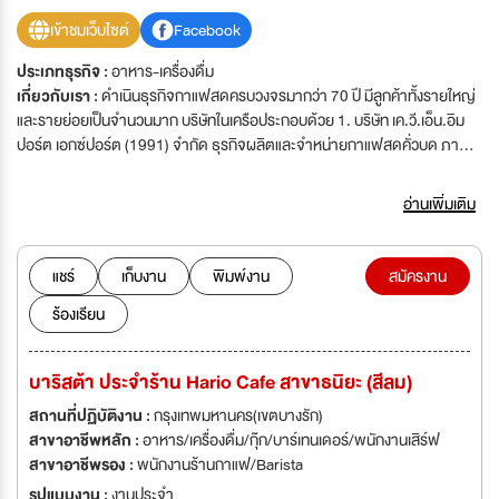
เข้าชมเว็บไซต์
Facebook
ประเภทธุรกิจ :
อาหาร-เครื่องดื่ม
เกี่ยวกับเรา :
ดำเนินธุรกิจกาแฟสดครบวงจรมากว่า 70 ปี มีลูกค้าทั้งรายใหญ่
และรายย่อยเป็นจำนวนมาก บริษัทในเครือประกอบด้วย 1. บริษัท เค.วี.เอ็น.อิม
ปอร์ต เอกซ์ปอร์ต (1991) จำกัด ธุรกิจผลิตและจำหน่ายกาแฟสดคั่วบด ภายใต้
ชื่อ อโรม่า และแฟรนไชส์กาแฟสด "ชาวดอย" 2. บริษัท ไลอ้อน ทรี-สตาร์ จำกัด
ธุรกิจนำเข้าจำหน่ายเครื่อง และอุปกรณ์ชงกาแฟ 3. บริษัท ฟู้ด แกลเลอรี่ จำกัด
อ่านเพิ่มเติม
ธุรกิจนำเข้า จำหน่ายอาหาร เครื่องดื่ม ผัก ผลไม้ และเบเกอรี่ระดับพรีเมี่ยม กำลัง
ขยายกิจการสาขาทั่วประเทศ ต้องการรับบุคลากรที่มีความรู้ ความสารถ พร้อม
ที่จะเติบโตและก้าวไปกับเราในตำแหน่งต่อไปนี้
แชร์
เก็บงาน
พิมพ์งาน
สมัครงาน
ร้องเรียน
บาริสต้า ประจำร้าน Hario Cafe สาขาธนิยะ (สีลม)
สถานที่ปฏิบัติงาน :
กรุงเทพมหานคร(เขตบางรัก)
สาขาอาชีพหลัก :
อาหาร/เครื่องดื่ม/กุ๊ก/บาร์เทนเดอร์/พนักงานเสิร์ฟ
สาขาอาชีพรอง :
พนักงานร้านกาแฟ/Barista
รูปแบบงาน :
งานประจำ