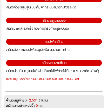
สมัครด้วยเรซูเม่รูปแบบเต็ม จากระบบสมาชิก JOBBKK
สร้างเรซูเม่แบบย่อ
สมัครง่ายและรวดเร็ว ด้วยการกรอกข้อมูลแบบย่อ
แนบไฟล์สมัคร
สมัครด้วยการแนบไฟล์เรซูเม่ หรือ ผลงานของท่าน
สมัครงานผ่านอีเมล
สมัครผ่านอีเมล (แนบไฟล์ผ่านอีเมลได้ไฟล์ละไม่เกิน 10 MB จำกัด 3 ไฟล์)
หมายเหตุ : เฉพาะไฟล์ *.jpg, *.jpeg, *.png หรือ *.doc, *.docx, *.pdf
จำนวนผู้เข้าชม :
2,531
จำนวน
สมัครงานตำแหน่งนี้ :
0
คน