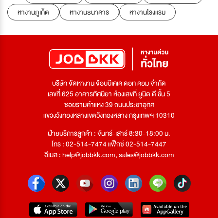
หางานภูเก็ต
หางานธนาคาร
หางานโรงแรม
บริษัท จัดหางาน จ๊อบบีเคเค ดอท คอม จำกัด
เลขที่ 625 อาคารทัศนียา ห้องเลขที่ ยูนิต ดี ชั้น 5
ซอยรามคำแหง 39 ถนนประชาอุทิศ
แขวงวังทองหลางเขตวังทองหลาง กรุงเทพฯ 10310
ฝ่ายบริการลูกค้า : จันทร์-เสาร์ 8:30-18:00 น.
โทร : 02-514-7474 แฟ็กซ์ 02-514-7447
อีเมล :
help@jobbkk.com
,
sales@jobbkk.com