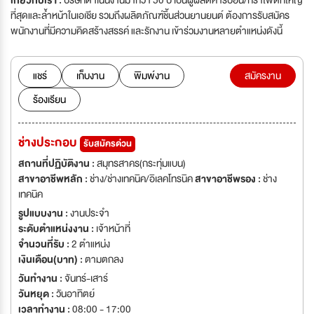
เกี่ยวกับเรา :
บริษัทดำเนินงานมากว่า 50 ปี เป็นผู้ผลิตคาร์บอน/กราไฟต์ที่ใหญ่
ที่สุดและล้ำหน้าในเอเชีย รวมถึงผลิตภัณฑ์ชิ้นส่วนยานยนต์ ต้องการรับสมัคร
พนักงานที่มีความคิดสร้างสรรค์ และรักงาน เข้าร่วมงานหลายตำแหน่งดังนี้
แชร์
เก็บงาน
พิมพ์งาน
สมัครงาน
ร้องเรียน
ช่างประกอบ
รับสมัครด่วน
สถานที่ปฏิบัติงาน :
สมุทรสาคร(กระทุ่มแบน)
สาขาอาชีพหลัก :
ช่าง/ช่างเทคนิค/อิเลคโทรนิค
สาขาอาชีพรอง :
ช่าง
เทคนิค
รูปแบบงาน :
งานประจำ
ระดับตำแหน่งงาน :
เจ้าหน้าที่
จำนวนที่รับ :
2 ตำแหน่ง
เงินเดือน(บาท) :
ตามตกลง
วันทำงาน :
จันทร์-เสาร์
วันหยุด :
วันอาทิตย์
เวลาทำงาน :
08:00 - 17:00