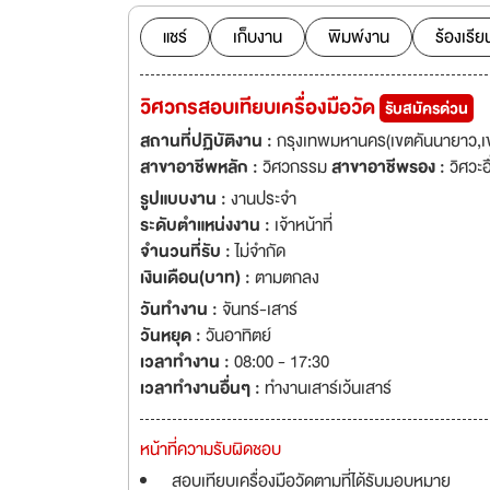
ในแต่ละสาขาวัด เช่น 1.เครื่องมือวัดทางด้านความดันและสูญญากาศ, 2.ด้านมิติ, 3.ด้านอุณหภูมิ
ความดัน, 4.ด้านแรงบ
แชร์
เก็บงาน
พิมพ์งาน
ร้องเรีย
เครื่องมือแพทย์, 9.ด้านอัตราการไหล และ
มากกว่า24ปี ปัจจุบ
วิศวกรสอบเทียบเครื่องมือวัด
รับสมัครด่วน
สามารถ และ มีศักย
สำเร็จพร้อมที่จะเติ
สถานที่ปฏิบัติงาน :
กรุงเทพมหานคร(เขตคันนายาว,เขต
สาขาอาชีพหลัก :
วิศวกรรม
สาขาอาชีพรอง :
วิศวะอ
รูปแบบงาน :
งานประจำ
ระดับตำแหน่งงาน :
เจ้าหน้าที่
จำนวนที่รับ :
ไม่จำกัด
เงินเดือน(บาท) :
ตามตกลง
วันทำงาน :
จันทร์-เสาร์
วันหยุด :
วันอาทิตย์
เวลาทำงาน :
08:00 - 17:30
เวลาทำงานอื่นๆ :
ทำงานเสาร์เว้นเสาร์
หน้าที่ความรับผิดชอบ
สอบเทียบเครื่องมือวัดตามที่ได้รับมอบหมาย