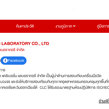
ค้นหาประวัติ
งานภูมิภาค
คู่มือกา
 LABORATORY CO., LTD
 แลบอราทอรี จำกัด
Facebook
ิการ
ท แคลิเบรชั่น แลบอราทอรี จำกัด เป็นผู้นำด้านการสอบเทียบเครื่องมือวัด
งจร และยังให้บริการสอบเทียบกับทุกภาคอุตสาหกรรมครอบคลุมทุกพื้นที่ทั
ภาคเอเชียตะวันออกเฉียงใต้ CLC ได้รับรองมาตรฐานห้องปฏิบัติการ ISO/IE
ำนักงานมาตรฐานผลิตภัณฑ์อุตสาหกรรมของประเทศไทย (TISI) และจาก AN
ation Board (ANAB) ประเทศสหรัฐอเมริกา ให้บริการสอบเทียบเครื่องมือวัดท
อ่านเพิ
ถานที่ ภายใต้การดูแลของทีมงานสอบเทียบที่มีความรู้และความชำนาญ เฉพา