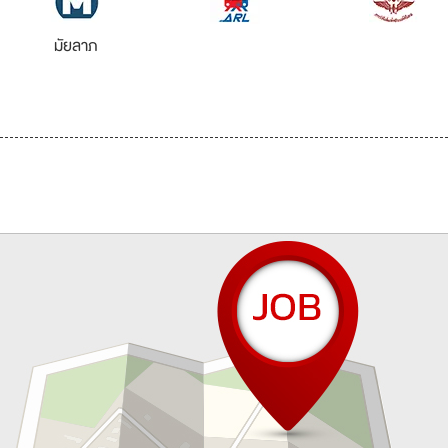
มัยลาภ