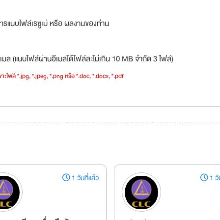
ารแนบไฟล์เรซูเม่ หรือ ผลงานของท่าน
เมล (แนบไฟล์ผ่านอีเมลได้ไฟล์ละไม่เกิน 10 MB จำกัด 3 ไฟล์)
าะไฟล์ *.jpg, *.jpeg, *.png หรือ *.doc, *.docx, *.pdf
1 วันที่แล้ว
1 วัน