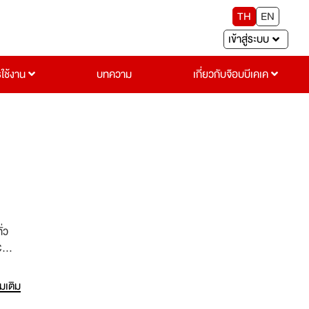
TH
EN
เข้าสู่ระบบ
รใช้งาน
บทความ
เกี่ยวกับจ๊อบบีเคเค
่ว
C
SI
ั้ง
่มเติม
ะด้าน