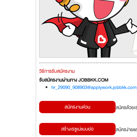
วิธีการรับสมัครงาน
รับสมัครงานผ่านทาง JOBBKK.COM
hr_29090_908903@applywork.jobbkk.com
สมัครงานด่วน
สมัครด้วยเ
สร้างเรซูเม่แบบย่อ
สมัครง่ายแ