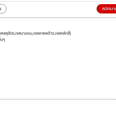
และ
ิดและแรง, 5.ด้านไฟฟ้า, 6.ด้านมวล และเครื่องชั่ง 7.ด้านเครื่องแก้ว และเคมี, 
น
สมัครงา
อื่น ๆ ด้วยประสบการณ์และการพัฒนาอย่างต่อเนื่องยาวนาน
ันมีพนักงานมากกว่า 180 คน ทางบริษัทมีความประสงค์ รับบุคลากรที่มีความร
ภาพ เพื่อรองรับการขยายงานให้ครอบคุมทั่วประเทศ มาเป็นส่วนหนึ่งของคว
บโตและก้าวไปกับเรา
จตุจักร,เขตบางเขน,เขตลาดพร้าว,เขตหลักสี่)
ื่นๆ