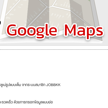
รซูเม่รูปแบบเต็ม จากระบบสมาชิก JOBBKK
ละรวดเร็ว ด้วยการกรอกข้อมูลแบบย่อ