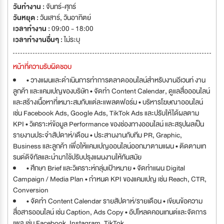
วันทำงาน :
จันทร์-ศุกร์
วันหยุด :
วันเสาร์
,
วันอาทิตย์
เวลาทำงาน :
09:00 - 18:00
เวลาทำงานอื่นๆ :
ไม่ระบุ
หน้าที่ความรับผิดชอบ
• วางแผนและดำเนินการทำการตลาดออนไลน์สำหรับงานอีเวนท์ งาน
ลูกค้า และแคมเปญของบริษัท • จัดทำ Content Calendar, ดูแลสื่อออนไลน์
และสร้างเนื้อหาที่เหมาะสมกับแต่ละแพลตฟอร์ม • บริหารโฆษณาออนไลน์
เช่น Facebook Ads, Google Ads, TikTok Ads และปรับให้ได้ผลตาม
KPI • วิเคราะห์ข้อมูล Performance ของช่องทางออนไลน์ และสรุปผลเป็น
รายงานประจำสัปดาห์/เดือน • ประสานงานกับทีม PR, Graphic,
Business และลูกค้า เพื่อให้แคมเปญออนไลน์ออกมาตามแผน • ติดตามเท
รนด์ดิจิทัลและนำมาใช้ปรับปรุงแผนงานให้ทันสมัย
• ศึกษา Brief และวิเคราะห์กลุ่มเป้าหมาย • จัดทำแผน Digital
Campaign / Media Plan • กำหนด KPI ของแคมเปญ เช่น Reach, CTR,
Conversion
• จัดทำ Content Calendar รายสัปดาห์/รายเดือน • เขียนข้อความ
สื่อสารออนไลน์ เช่น Caption, Ads Copy • อัปโหลดคอนเทนต์และจัดการ
เพจ เช่น Facebook, Instagram, TikTok