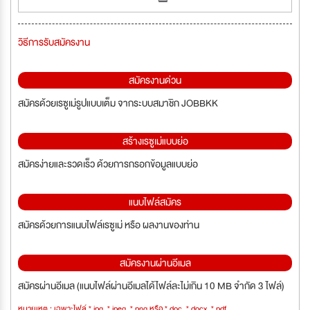
วิธีการรับสมัครงาน
สมัครงานด่วน
สมัครด้วยเรซูเม่รูปแบบเต็ม จากระบบสมาชิก JOBBKK
สร้างเรซูเม่แบบย่อ
สมัครง่ายและรวดเร็ว ด้วยการกรอกข้อมูลแบบย่อ
แนบไฟล์สมัคร
สมัครด้วยการแนบไฟล์เรซูเม่ หรือ ผลงานของท่าน
สมัครงานผ่านอีเมล
สมัครผ่านอีเมล (แนบไฟล์ผ่านอีเมลได้ไฟล์ละไม่เกิน 10 MB จำกัด 3 ไฟล์)
หมายเหตุ : เฉพาะไฟล์ *.jpg, *.jpeg, *.png หรือ *.doc, *.docx, *.pdf