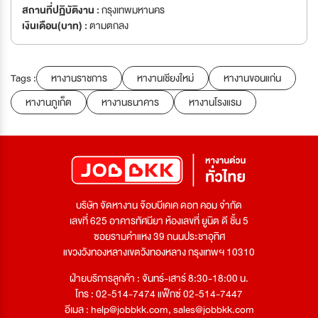
สถานที่ปฏิบัติงาน :
กรุงเทพมหานคร
เงินเดือน(บาท) :
ตามตกลง
Tags :
หางานราชการ
หางานเชียงใหม่
หางานขอนแก่น
หางานภูเก็ต
หางานธนาคาร
หางานโรงแรม
บริษัท จัดหางาน จ๊อบบีเคเค ดอท คอม จำกัด
เลขที่ 625 อาคารทัศนียา ห้องเลขที่ ยูนิต ดี ชั้น 5
ซอยรามคำแหง 39 ถนนประชาอุทิศ
แขวงวังทองหลางเขตวังทองหลาง กรุงเทพฯ 10310
ฝ่ายบริการลูกค้า : จันทร์-เสาร์ 8:30-18:00 น.
โทร : 02-514-7474 แฟ็กซ์ 02-514-7447
อีเมล :
help@jobbkk.com
,
sales@jobbkk.com