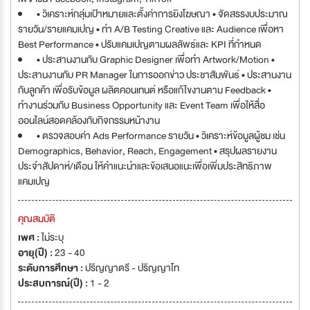
• วิเคราะห์กลุ่มเป้าหมายและตั้งค่าการยิงโฆษณา • จัดสรรงบประมาณ
รายวัน/รายแคมเปญ • ทำ A/B Testing Creative และ Audience เพื่อหา
Best Performance • ปรับแคมเปญตามผลลัพธ์และ KPI ที่กำหนด
• ประสานงานกับ Graphic Designer เพื่อทำ Artwork/Motion •
ประสานงานกับ PR Manager ในการออกข่าว ประชาสัมพันธ์ • ประสานงาน
กับลูกค้า เพื่อรับข้อมูล ผลิตคอนเทนต์ หรือแก้ไขงานตาม Feedback •
ทำงานร่วมกับ Business Opportunity และ Event Team เพื่อให้สื่อ
ออนไลน์สอดคล้องกับกิจกรรมหน้างาน
• ตรวจสอบค่า Ads Performance รายวัน • วิเคราะห์ข้อมูลผู้ชม เช่น
Demographics, Behavior, Reach, Engagement • สรุปผลรายงาน
ประจำสัปดาห์/เดือน ให้คำแนะนำและข้อเสนอแนะเพื่อเพิ่มประสิทธิภาพ
แคมเปญ
คุณสมบัติ
เพศ :
ไม่ระบุ
อายุ(ปี) :
23 - 40
ระดับการศึกษา :
ปริญญาตรี - ปริญญาโท
ประสบการณ์(ปี) :
1 - 2