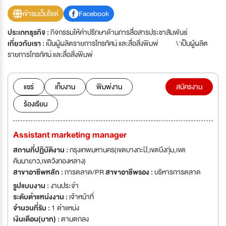
เข้าชมเว็บไซต์
Facebook
ประเภทธุรกิจ :
กิจกรรมให้คำปรึกษาด้านการสื่อสารประชาสัมพันธ์
เกี่ยวกับเรา :
เป็นผู้ผลิตรายการโทรทัศน์ และสื่อสิ่งพิมพ์ \'เป็นผู้ผลิต
รายการโทรทัศน์ และสื่อสิ่งพิมพ์
แชร์
เก็บงาน
พิมพ์งาน
สมัครงาน
ร้องเรียน
Assistant marketing manager
สถานที่ปฏิบัติงาน :
กรุงเทพมหานคร(เขตบางกะปิ,เขตบึงกุ่ม,เขต
คันนายาว,เขตวังทองหลาง)
สาขาอาชีพหลัก :
การตลาด/PR
สาขาอาชีพรอง :
บริหารการตลาด
รูปแบบงาน :
งานประจำ
ระดับตำแหน่งงาน :
เจ้าหน้าที่
จำนวนที่รับ :
1 ตำแหน่ง
เงินเดือน(บาท) :
ตามตกลง