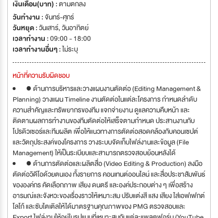
เงินเดือน(บาท) :
ตามตกลง
วันทำงาน :
จันทร์-ศุกร์
วันหยุด :
วันเสาร์
,
วันอาทิตย์
เวลาทำงาน :
09:00 - 18:00
เวลาทำงานอื่นๆ :
ไม่ระบุ
หน้าที่ความรับผิดชอบ
● ด้านการบริหารและวางแผนงานตัดต่อ (Editing Management &
Planning) วางแผน Timeline งานตัดต่อในแต่ละโครงการ กำหนดลำดับ
ความสำคัญและทรัพยากรของทีม แจกจ่ายงาน ดูแลความคืบหน้า และ
ติดตามผลการทำงานของทีมตัดต่อให้เสร็จตามกำหนด ประสานงานกับ
โปรดิวเซอร์และทีมผลิต เพื่อให้แนวทางการตัดต่อสอดคล้องกับคอนเซปต์
และวัตถุประสงค์ของโครงการ วางระบบจัดเก็บไฟล์งานและข้อมูล (File
Management) ให้เป็นระเบียบและสามารถตรวจสอบย้อนหลังได้
● ด้านการตัดต่อและผลิตสื่อ (Video Editing & Production) ลงมือ
ตัดต่อวิดีโอด้วยตนเอง ทั้งรายการ คอนเทนต์ออนไลน์ และสื่อประชาสัมพันธ์
ขององค์กร คัดเลือกภาพ เสียง ดนตรี และองค์ประกอบต่าง ๆ เพื่อสร้าง
อารมณ์และจังหวะของเรื่องราวให้เหมาะสม ปรับแต่งสี แสง เสียง ใส่เอฟเฟกต์
โลโก้ และซับไตเติลให้ได้มาตรฐานคุณภาพของ PMG ตรวจสอบและ
Export ไฟล์งานให้อยู่ในรูปแบบที่เหมาะสมกับแต่ละแพลตฟอร์ม (YouTube,