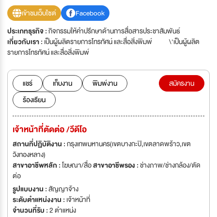
เข้าชมเว็บไซต์
Facebook
ประเภทธุรกิจ :
กิจกรรมให้คำปรึกษาด้านการสื่อสารประชาสัมพันธ์
เกี่ยวกับเรา :
เป็นผู้ผลิตรายการโทรทัศน์ และสื่อสิ่งพิมพ์ \'เป็นผู้ผลิต
รายการโทรทัศน์ และสื่อสิ่งพิมพ์
แชร์
เก็บงาน
พิมพ์งาน
สมัครงาน
ร้องเรียน
เจ้าหน้าที่ตัดต่อ /วีดีโอ
สถานที่ปฏิบัติงาน :
กรุงเทพมหานคร(เขตบางกะปิ,เขตลาดพร้าว,เขต
วังทองหลาง)
สาขาอาชีพหลัก :
โฆษณา/สื่อ
สาขาอาชีพรอง :
ช่างภาพ/ช่างกล้อง/ตัด
ต่อ
รูปแบบงาน :
สัญญาจ้าง
ระดับตำแหน่งงาน :
เจ้าหน้าที่
จำนวนที่รับ :
2 ตำแหน่ง