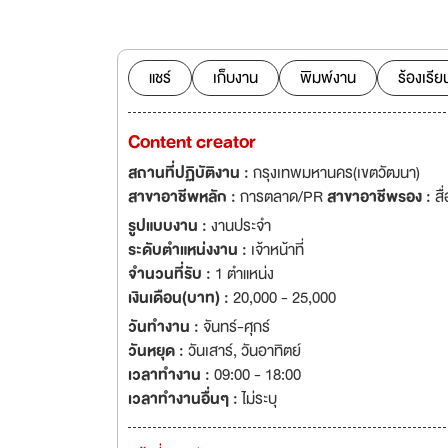
สินค้าดูแลสุขภาพภ
เด็นทัล กรุ๊ป เป
รองรับการเติมโตข
2664-2157#106 e
แชร์
เก็บงาน
พิมพ์งาน
ร้องเรีย
ได้ที่ http://w
94 ชั้นที่ 1 อาคาร
Content creator
กรุงเทพ 10110 ก
2,25,38,40,48,9
สถานที่ปฏิบัติงาน :
กรุงเทพมหานคร(เขตวัฒนา)
อกสไมล์ เด็นทัล กร
สาขาอาชีพหลัก :
การตลาด/PR
สาขาอาชีพรอง :
ส
รองรับการเติบโตขอ
รูปแบบงาน :
งานประจำ
ระดับตำแหน่งงาน :
เจ้าหน้าที่
จำนวนที่รับ :
1 ตำแหน่ง
เงินเดือน(บาท) :
20,000 - 25,000
วันทำงาน :
จันทร์-ศุกร์
วันหยุด :
วันเสาร์
,
วันอาทิตย์
เวลาทำงาน :
09:00 - 18:00
เวลาทำงานอื่นๆ :
ไม่ระบุ