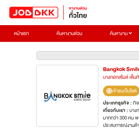
หน้าแรก
ค้นหางานด่วน
ค้นหางาน
Bangkok Smil
บางกอกสไมล์ เด็นทั
เข้าชมเว็บไซต์
ประเภทธุรกิจ :
กิ
เกี่ยวกับเรา :
บางก
มากกว่า 300 คน พร
ประสบการณ์งานด้
ครบวงจร 4 สาขาใน