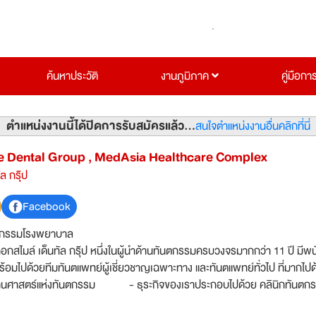
ค้นหาประวัติ
งานภูมิภาค
คู่มือกา
ตำแหน่งงานนี้ได้ปิดการรับสมัครแล้ว...
สนใจตำแหน่งงานอื่นคลิกที่นี่
e Dental Group , MedAsia Healthcare Complex
ล กรุ๊ป
Facebook
จกรรมโรงพยาบาล
อกสไมล์ เด็นทัล กรุ๊ป หนึ่งในผู้นำด้านทันตกรรมครบวงจรมากกว่า 11 ปี มีพ
้อมไปด้วยทีมทันตแพทย์ผู้เชี่ยวชาญเฉพาะทาง และทันตแพทย์ทั่วไป ที่มากไปด
านศาสตร์แห่งทันตกรรม - ธุระกิจของเราประกอบไปด้วย คลินิกทันตก
กรุงเทพฯ และ 3 สาขา ในภูเก็ต (หาดป่าตองใกล้ห้างจังซีลอน) - ธุรกิจน