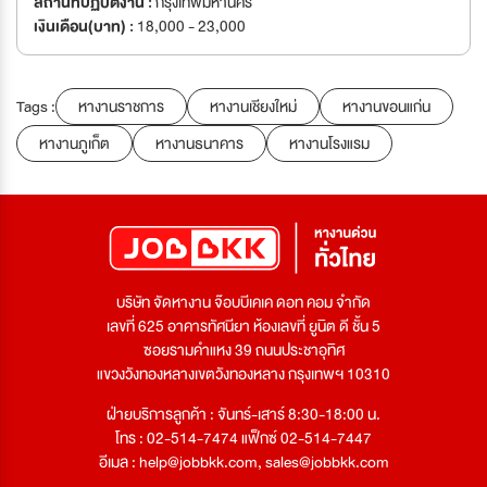
สถานที่ปฏิบัติงาน :
กรุงเทพมหานคร
เงินเดือน(บาท) :
18,000 - 23,000
Tags :
หางานราชการ
หางานเชียงใหม่
หางานขอนแก่น
หางานภูเก็ต
หางานธนาคาร
หางานโรงแรม
บริษัท จัดหางาน จ๊อบบีเคเค ดอท คอม จำกัด
เลขที่ 625 อาคารทัศนียา ห้องเลขที่ ยูนิต ดี ชั้น 5
ซอยรามคำแหง 39 ถนนประชาอุทิศ
แขวงวังทองหลางเขตวังทองหลาง กรุงเทพฯ 10310
ฝ่ายบริการลูกค้า : จันทร์-เสาร์ 8:30-18:00 น.
โทร : 02-514-7474 แฟ็กซ์ 02-514-7447
อีเมล :
help@jobbkk.com
,
sales@jobbkk.com