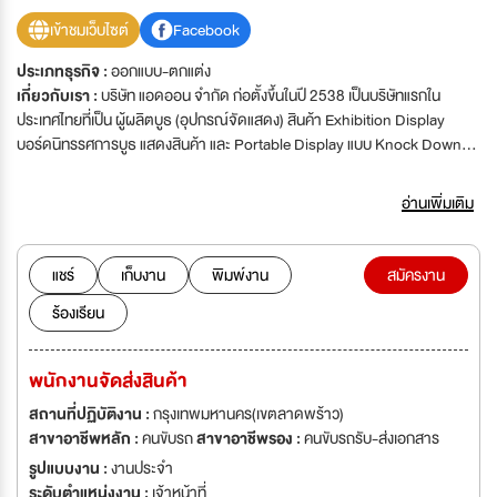
เข้าชมเว็บไซต์
Facebook
ประเภทธุรกิจ :
ออกแบบ-ตกแต่ง
เกี่ยวกับเรา :
บริษัท แอดออน จำกัด ก่อตั้งขึ้นในปี 2538 เป็นบริษัทแรกใน
ประเทศไทยที่เป็น ผู้ผลิตบูธ (อุปกรณ์จัดแสดง) สินค้า Exhibition Display
บอร์ดนิทรรศการบูธ แสดงสินค้า และ Portable Display แบบ Knock Down
พับเก็บได้ที่สามารถนำกลับมาใช้ได้หลายครั้ง มีน้ำหนักเบาติดตั้งง่าย เคลื่อนย้าย
สะดวก จัดเก็บง่ายใช้พื่นที่จัดเก็บน้อยและยังมีจุดเด่นอีกที่สามารถปรับเปลี่ยนรูป
อ่านเพิ่มเติม
แบบได้หลายรูปแบบให้เหมาะสมกับพื้นที่และการใช้งานในแต่ละงานที่มีความหลาก
หลาย จึงสามารถประหยัดค่าใช้จ่ายได้มากเมื่อเปรียบเทียบกับบูธแบบก่อสร้างที่
ใช้ได้ครั้งเดียวทิ้ง เหตุผลสำคัญที่บริษัทชั้นนำมากมายมั่นใจ และนิยมใช้บริการ
แชร์
เก็บงาน
พิมพ์งาน
สมัครงาน
ของ AD ON จนทำให้มียอดขายอันดับ 1 ถึง 7 ปีซ้อน (พ.ศ.2547-2553) เพราะ
ร้องเรียน
งานของเรามีรูปลักษณ์ที่ สวยงาม ดูดี มีความโดดเด่น และแตกต่าง มีคุณภาพดี
มากกว่าสินค้าที่ผลิตจัดจำหน่ายตามท้องตลาดทั่วไป บูธของเราจึงช่วยส่งเสริม
ภาพลักษณ์ที่ดีให้กับยี่ห้อสินค้า และองค์กรของท่านให้ดูดี มีความโดดเด่น
พนักงานจัดส่งสินค้า
สวยงามอลังการกว่าอุปกรณ์ติดตั้งแบบเดิมๆ ดังนั้นจึงมั่นใจได้ว่าสินค้าของเรามี
ความโดดเด่นและแตกต่างกว่าที่อื่นทั่วๆ ไป\\\'บริษัท แอดออน จำกัด ก่อตั้งขึ้นใน
สถานที่ปฏิบัติงาน :
กรุงเทพมหานคร(เขตลาดพร้าว)
ปี 2538 เป็นบริษัทแรกในประเทศไทยที่เป็น ผู้ผลิตบูธ (อุปกรณ์จัดแสดง) สินค้า
สาขาอาชีพหลัก :
คนขับรถ
สาขาอาชีพรอง :
คนขับรถรับ-ส่งเอกสาร
Exhibition Display บอร์ดนิทรรศการบูธ แสดงสินค้า และ Portable Display
รูปแบบงาน :
งานประจำ
แบบ Knock Down พับเก็บได้ที่สามารถนำกลับมาใช้ได้หลายครั้ง มีน้ำหนักเบา
ระดับตำแหน่งงาน :
เจ้าหน้าที่