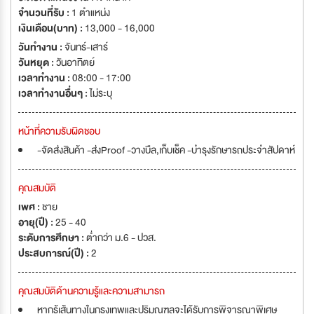
ติดตั้งง่าย เคลื่อนย้ายสะดวก จัดเก็บง่ายใช้พื่นที่จัดเก็บน้อยและยังมีจุดเด่นอีกที่
จำนวนที่รับ :
1 ตำแหน่ง
สามารถปรับเปลี่ยนรูปแบบได้หลายรูปแบบให้เหมาะสมกับพื้นที่และการใช้งานใน
เงินเดือน(บาท) :
13,000 - 16,000
แต่ละงานที่มีความหลากหลาย จึงสามารถประหยัดค่าใช้จ่ายได้มากเมื่อเปรียบ
วันทำงาน :
จันทร์-เสาร์
เทียบกับบูธแบบก่อสร้างที่ใช้ได้ครั้งเดียวทิ้ง เหตุผลสำคัญที่บริษัทชั้นนำมากมาย
วันหยุด :
วันอาทิตย์
มั่นใจ และนิยมใช้บริการของ AD ON จนทำให้มียอดขายอันดับ 1 ถึง 7 ปีซ้อน
เวลาทำงาน :
08:00 - 17:00
(พ.ศ.2547-2553) เพราะงานของเรามีรูปลักษณ์ที่ สวยงาม ดูดี มีความโดด
เวลาทำงานอื่นๆ :
ไม่ระบุ
เด่น และแตกต่าง มีคุณภาพดีมากกว่าสินค้าที่ผลิตจัดจำหน่ายตามท้องตลาด
ทั่วไป บูธของเราจึงช่วยส่งเสริมภาพลักษณ์ที่ดีให้กับยี่ห้อสินค้า และองค์กรของ
หน้าที่ความรับผิดชอบ
ท่านให้ดูดี มีความโดดเด่น สวยงามอลังการกว่าอุปกรณ์ติดตั้งแบบเดิมๆ ดังนั้น
จึงมั่นใจได้ว่าสินค้าของเรามีความโดดเด่นและแตกต่างกว่าที่อื่นทั่วๆ ไป
-จัดส่งสินค้า -ส่งProof -วางบืล,เก็บเช็ค -บำรุงรักษารถประจำสัปดาห์
คุณสมบัติ
เพศ :
ชาย
อายุ(ปี) :
25 - 40
ระดับการศึกษา :
ต่ำกว่า ม.6 - ปวส.
ประสบการณ์(ปี) :
2
คุณสมบัติด้านความรู้และความสามารถ
หากรู้เส้นทางในกรุงเทพและปริมณฑลจะได้รับการพิจารณาพิเศษ