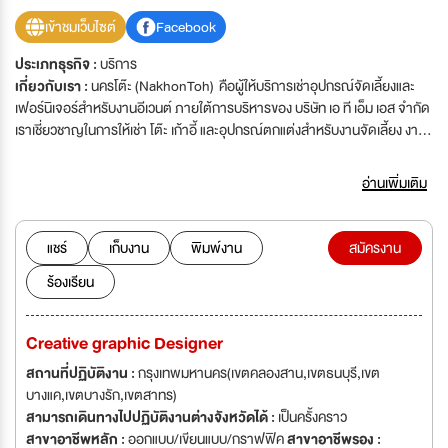
เข้าชมเว็บไซต์
Facebook
ประเภทธุรกิจ :
บริการ
เกี่ยวกับเรา :
นครโต๊ะ (NakhonToh) คือผู้ให้บริการเช่าอุปกรณ์จัดเลี้ยงและ
เฟอร์นิเจอร์สำหรับงานอีเวนต์ ภายใต้การบริหารของ บริษัท เอ ที เอ็ม เอส จำกัด
เราเชี่ยวชาญในการให้เช่า โต๊ะ เก้าอี้ และอุปกรณ์ตกแต่งสำหรับงานจัดเลี้ยง งาน
แต่งงาน งานประชุม สัมมนา และอีเวนต์ทุกรูปแบบ ด้วยการออกแบบที่ทันสมัยและ
มีเอกลักษณ์ เพื่อสร้างบรรยากาศที่สวยงามและประทับใจ ด้วยประสบการณ์และ
อ่านเพิ่มเติม
ทีมงานมืออาชีพ เราให้ความสำคัญกับ คุณภาพของอุปกรณ์ ความสะอาด และ
ความตรงต่อเวลา เพื่อให้ลูกค้าได้รับบริการที่ดีที่สุด นครโต๊ะ ไม่ได้เป็นเพียงผู้ให้
บริการเช่าอุปกรณ์ แต่เราคือ ผู้นำเสนอไอเดียและดีไซน์ที่ตอบโจทย์ทุกคอนเซปต์
แชร์
เก็บงาน
พิมพ์งาน
สมัครงาน
ของงาน หากคุณกำลังมองหาสถานที่ทำงานที่เต็มไปด้วยไอเดียสร้างสรรค์และ
ร้องเรียน
โอกาสในการเติบโต เราขอเชิญคุณมาเป็นส่วนหนึ่งของทีม นครโต๊ะ
Creative graphic Designer
สถานที่ปฏิบัติงาน :
กรุงเทพมหานคร(เขตคลองสาน,เขตธนบุรี,เขต
บางแค,เขตบางรัก,เขตสาทร)
สามารถเดินทางไปปฏิบัติงานต่างจังหวัดได้ :
เป็นครั้งคราว
สาขาอาชีพหลัก :
ออกแบบ/เขียนแบบ/กราฟฟิค
สาขาอาชีพรอง :