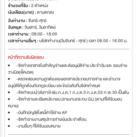
the Advancement of Medical Instrumentation (AAMI Standard) เป็นต้น
จำนวนที่รับ :
2 ตำแหน่ง
เพื่อยืนยันแนวคิดในการดำเนินธุรกิจ “We lift your life. เรายกระดับคุณภาพ
เงินเดือน(บาท) :
ตามตกลง
ชีวิตคุณ” ฟิลเตอร์ วิชั่น เราจึงมุ่งมั่นสนับสนุนผู้ประกอบการกลุ่มเพื่อการ
วันทำงาน :
จันทร์-ศุกร์
พาณิชย์และที่อยู่อาศัยธุรกิจอุตสาหกรรมและ ผู้ประกอบการด้านระบบน้ำ และ
วันหยุด :
วันเสาร์
,
วันอาทิตย์
ธุรกิจบริการทางการแพทย์ ด้วยการพัฒนาคุณค่าเพิ่มผ่านงานบริการในด้าน
เวลาทำงาน :
08:00 - 18:00
ระบบบำบัดน้ำให้บริสุทธิ์และการบริการด้านสุขภาพและความงาม เพื่อยกระดับ
เวลาทำงานอื่นๆ :
บริษัททำงาน(วันจันทร์ - ศุกร์ ) เวลา 08.00 - 18.00 น.
คุณภาพชีวิตที่ยั่งยืนและได้รับการยอมรับจากลูกค้าอย่างต่อเนื่อง ภายใต้หลัก
ธรรมาภิบาลที่ดี
หน้าที่ความรับผิดชอบ
-จัดทำเอกสารใบสำคัญจ่ายและส่งอนุมัติจ่าย ประจำวัน และ รอบจ่าย
วางบิล(เช็คงวด)
-ตรวจสอบความถูกต้องของเอกสารประกอบการจ่าย และอำนาจ
อนุมัติให้ถูกต้องกับกฎระเบียบ และข้อบังคับที่บริษัทกำหนด
-จัดทำแบบนำส่งภาษี เช่น ภ.ง.ด.1 ภ.ง.ด.3 ภ.ง.ด.53 ภ.พ.30 เป็นต้น
-จัดทำรายละเอียดประกอบ (รายงานกระทบ GL) (ตามที่ได้รับมอบ
หมาย)
-บันทึกบัญชีตั้งหนี้ค่าใช้จ่าย AP
-จัดทำรายงานสรุปการจ่ายเงินประจำเดือน
-งานอื่นๆ ที่ได้รับมอบหมาย