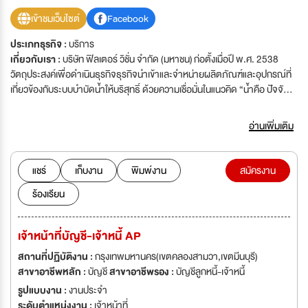
เข้าชมเว็บไซต์
Facebook
ประเภทธุรกิจ :
บริการ
เกี่ยวกับเรา :
บริษัท ฟิลเตอร์ วิชั่น จำกัด (มหาชน) ก่อตั้งเมื่อปี พ.ศ. 2538
วัตถุประสงค์เพื่อดำเนินธุรกิจธุรกิจนำเข้าและจำหน่ายผลิตภัณฑ์และอุปกรณ์ที่
เกี่ยวข้องกับระบบบำบัดน้ำให้บริสุทธิ์ ด้วยความเชื่อมั่นในแนวคิด “น้ำคือ ปัจจัย
พื้นฐานของการดำรงชีวิตของมนุษย์” ด้วยประสบการณ์อันยาวนาน ฟิลเตอร์
วิชั่น(FVC) เราเป็นผู้นำด้านการให้บริการที่เกี่ยวข้องกับระบบบำบัดน้ำให้บริสุทธิ์
อ่านเพิ่มเติม
แก่ลูกค้าธุรกิจเพื่อการพาณิชย์และที่อยู่อาศัย ธุรกิจอุตสาหกรรมและผู้ประกอบ
การด้านระบบน้ำ และธุรกิจบริการทางการแพทย์ รวมถึงการประกอบธุรกิจเกี่ยว
กับสถานพยาบาลสำหรับผู้ป่วยโรคไตที่ให้บริการฟอกเลือดด้วยเครื่องไตเทียม
แชร์
เก็บงาน
พิมพ์งาน
สมัครงาน
ธุรกิจจัดจำหน่ายเครื่องมือและอุปกรณ์เกี่ยวกับการแพทย์ เเละธุรกิจเกี่ยวกับคลี
ร้องเรียน
นิกเวชกรรมด้านสุขภาพและความงาม Filter Vision มีผลิตภัณฑ์และอุปกรณ์ที่
ใช้เทคโนโลยีทันสมัยซึ่งสามารถช่วยในกระบวนการบำบัดน้ำให้บริสุทธิ์และ
สามารถควบคุมคุณภาพของน้ำได้ตาม ที่ต้องการ โดยสามารถออกแบบการใช้
เจ้าหน้าที่บัญชี-เจ้าหนี้ AP
งานที่หลากหลายตามความต้องการของลูกค้าในด้านมาตรฐานในการบำบัดน้ำ
ให้บริสุทธิ์มีความความแตกต่างกัน ตามประเภทธุรกิจนั้นๆ เราพร้อมบริการด้วย
สถานที่ปฏิบัติงาน :
กรุงเทพมหานคร(เขตคลองสามวา,เขตมีนบุรี)
ผลิตภัณฑ์และอุปกรณ์ที่เกี่ยวข้องกับระบบบำบัดน้ำให้บริสุทธิ์ที่เป็นตาม
สาขาอาชีพหลัก :
บัญชี
สาขาอาชีพรอง :
บัญชีลูกหนี้-เจ้าหนี้
มาตรฐานที่ได้การยอมรับตามหลักสากล ไม่ว่าจะเป็นมาตรฐาน NSF
รูปแบบงาน :
งานประจำ
Standard, มาตรฐาน FDA Standard มาตรฐานของ The Association for
ระดับตำแหน่งงาน :
เจ้าหน้าที่