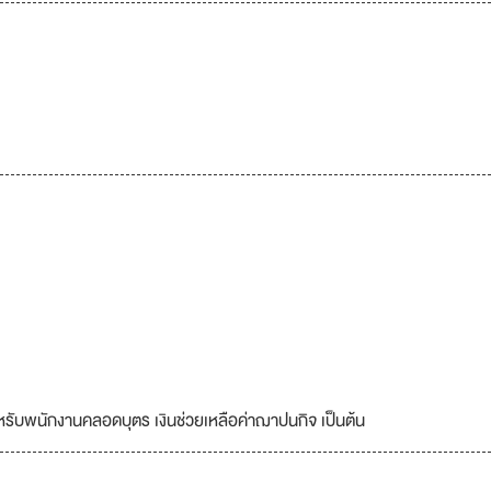
สำหรับพนักงานคลอดบุตร เงินช่วยเหลือค่าฌาปนกิจ เป็นต้น