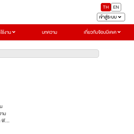
TH
EN
เข้าสู่ระบบ
รใช้งาน
บทความ
เกี่ยวกับจ๊อบบีเคเค
ิน
ความ
จเพื่อ