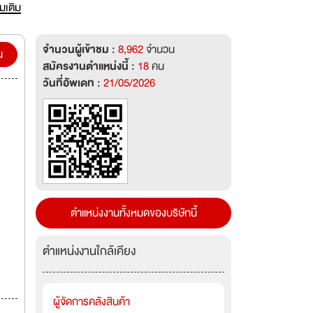
างการ
่มเติม
ด้วย
จำนวนผู้เข้าชม :
8,962
จำนวน
น
สมัครงานตำแหน่งนี้ :
18
คน
ร โดย
วันที่อัพเดท :
21/05/2026
้ำให้
์ที่
น
นผู้
้ำ และ
ทธิ์
ตำแหน่งงานทั้งหมดของบริษัทนี้
าก
ตำแหน่งงานใกล้เคียง
ผู้จัดการคลังสินค้า