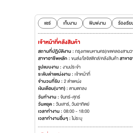
การพาณิชย์และที่อ
แพทย์ รวมถึงการปร
เครื่องไตเทียม ธุรก
เวชกรรมด้านสุขภาพแ
แชร์
เก็บงาน
พิมพ์งาน
ร้องเรีย
สามารถช่วยในกระบว
สามารถออกแบบการใ
เจ้าหน้าที่คลังสินค้า
บริสุทธิ์มีความควา
เกี่ยวข้องกับระบบบำ
สถานที่ปฏิบัติงาน :
กรุงเทพมหานคร(เขตคลองสามวา,
มาตรฐาน NSF Sta
สาขาอาชีพหลัก :
ขนส่ง/โลจิสติกส์/คลังสินค้า
สาขาอ
Advancement of Medical
รูปแบบงาน :
งานประจำ
ดำเนินธุรกิจ “We li
ระดับตำแหน่งงาน :
เจ้าหน้าที่
ประกอบการกลุ่มเพื
จำนวนที่รับ :
2 ตำแหน่ง
ธุรกิจบริการทางกา
เงินเดือน(บาท) :
ตามตกลง
และการบริการด้านส
วันทำงาน :
จันทร์-ศุกร์
ลูกค้าอย่างต่อเนื่อ
วันหยุด :
วันเสาร์
,
วันอาทิตย์
เวลาทำงาน :
08:00 - 18:00
เวลาทำงานอื่นๆ :
ไม่ระบุ