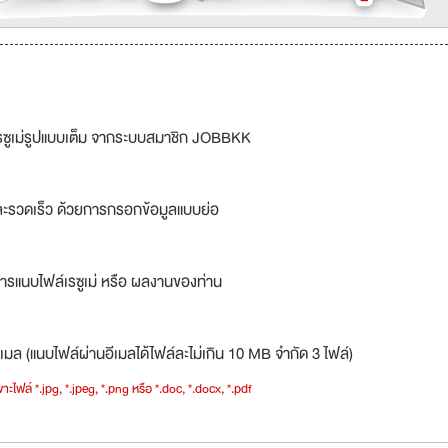
รซูเม่รูปแบบเต็ม จากระบบสมาชิก JOBBKK
ละรวดเร็ว ด้วยการกรอกข้อมูลแบบย่อ
ารแนบไฟล์เรซูเม่ หรือ ผลงานของท่าน
เมล (แนบไฟล์ผ่านอีเมลได้ไฟล์ละไม่เกิน 10 MB จำกัด 3 ไฟล์)
าะไฟล์ *.jpg, *.jpeg, *.png หรือ *.doc, *.docx, *.pdf