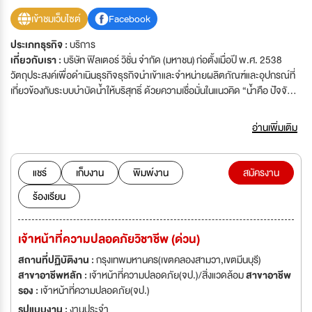
เข้าชมเว็บไซต์
Facebook
ประเภทธุรกิจ :
บริการ
เกี่ยวกับเรา :
บริษัท ฟิลเตอร์ วิชั่น จำกัด (มหาชน) ก่อตั้งเมื่อปี พ.ศ. 2538
วัตถุประสงค์เพื่อดำเนินธุรกิจธุรกิจนำเข้าและจำหน่ายผลิตภัณฑ์และอุปกรณ์ที่
เกี่ยวข้องกับระบบบำบัดน้ำให้บริสุทธิ์ ด้วยความเชื่อมั่นในแนวคิด “น้ำคือ ปัจจัย
พื้นฐานของการดำรงชีวิตของมนุษย์” ด้วยประสบการณ์อันยาวนาน ฟิลเตอร์
วิชั่น(FVC) เราเป็นผู้นำด้านการให้บริการที่เกี่ยวข้องกับระบบบำบัดน้ำให้บริสุทธิ์
อ่านเพิ่มเติม
แก่ลูกค้าธุรกิจเพื่อการพาณิชย์และที่อยู่อาศัย ธุรกิจอุตสาหกรรมและผู้ประกอบ
การด้านระบบน้ำ และธุรกิจบริการทางการแพทย์ รวมถึงการประกอบธุรกิจเกี่ยว
กับสถานพยาบาลสำหรับผู้ป่วยโรคไตที่ให้บริการฟอกเลือดด้วยเครื่องไตเทียม
แชร์
เก็บงาน
พิมพ์งาน
สมัครงาน
ธุรกิจจัดจำหน่ายเครื่องมือและอุปกรณ์เกี่ยวกับการแพทย์ เเละธุรกิจเกี่ยวกับคลี
ร้องเรียน
นิกเวชกรรมด้านสุขภาพและความงาม Filter Vision มีผลิตภัณฑ์และอุปกรณ์ที่
ใช้เทคโนโลยีทันสมัยซึ่งสามารถช่วยในกระบวนการบำบัดน้ำให้บริสุทธิ์และ
สามารถควบคุมคุณภาพของน้ำได้ตาม ที่ต้องการ โดยสามารถออกแบบการใช้
เจ้าหน้าที่ความปลอดภัยวิชาชีพ (ด่วน)
งานที่หลากหลายตามความต้องการของลูกค้าในด้านมาตรฐานในการบำบัดน้ำ
ให้บริสุทธิ์มีความความแตกต่างกัน ตามประเภทธุรกิจนั้นๆ เราพร้อมบริการด้วย
สถานที่ปฏิบัติงาน :
กรุงเทพมหานคร(เขตคลองสามวา,เขตมีนบุรี)
ผลิตภัณฑ์และอุปกรณ์ที่เกี่ยวข้องกับระบบบำบัดน้ำให้บริสุทธิ์ที่เป็นตาม
สาขาอาชีพหลัก :
เจ้าหน้าที่ความปลอดภัย(จป.)/สิ่งแวดล้อม
สาขาอาชีพ
มาตรฐานที่ได้การยอมรับตามหลักสากล ไม่ว่าจะเป็นมาตรฐาน NSF
รอง :
เจ้าหน้าที่ความปลอดภัย(จป.)
Standard, มาตรฐาน FDA Standard มาตรฐานของ The Association for
รูปแบบงาน :
งานประจำ