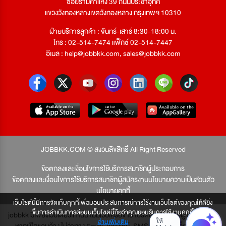
ซอยรามคำแหง 39 ถนนประชาอุทิศ
แขวงวังทองหลางเขตวังทองหลาง กรุงเทพฯ 10310
ฝ่ายบริการลูกค้า : จันทร์-เสาร์ 8:30-18:00 น.
โทร : 02-514-7474 แฟ็กซ์ 02-514-7447
อีเมล :
help@jobbkk.com
,
sales@jobbkk.com
JOBBKK.COM © สงวนลิขสิทธิ์ All Right Reserved
ข้อตกลงและเงื่อนไขการใช้บริการสมาชิกผู้ประกอบการ
ข้อตกลงและเงื่อนไขการใช้บริการสมาชิกผู้สมัครงาน
นโยบายความเป็นส่วนตัว
นโยบายคุกกี้
เว็บไซต์นี้มีการจัดเก็บคุกกี้เพื่อมอบประสบการณ์การใช้งานเว็บไซต์ของคุณให้ดียิ่ง
ขึ้นการดำเนินการต่อบนเว็บไซต์นี้ถือว่าคุณยอมรับการใช้งานคุกกี้
jobbkk มีเพียงเว็บเดียวเท่านั้น ไม่มีเว็บเครือข่าย โปรดอย่าหลงเชื่อผู้แอบอ้าง และ
อ่านเพิ่มเติม
หากผู้ใดแอบอ้าง ไม่ว่าทาง Email, โทรศัพท์, SMS หรือทางใดก็ตาม จะถูก