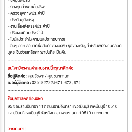
- ชุดยูนิฟอร์ม
- กองทุนสำรองเลี้ยงชีพ
- ตรวจสุขภาพประจำปี
- ประกันอุบัติเหตุ
- งานเลี้ยงสังสรรค์ประจำปี
- ปรับเงินเดือนประจำปี
- โบนัสประจำปี(ตามผลประกอบการ)
- อื่นๆ อาทิ ส่วนลดซื้อสินค้าของบริษัท ชุดของขวัญสำหรับพนักงานคลอด
บุตร เงินช่วยเหลือค่าฌาปนกิจ เป็นต้น
สนใจสมัครงานตำแหน่งงานนี้กรุณาติดต่อ
ชื่อผู้ติดต่อ :
คุณรัชพล / คุณชนากานต์
เบอร์ผู้ติดต่อ :
025182722#671, 673, 674
ข้อมูลการติดต่อบริษัท
95 ซอยรามอินทรา 117 ถนนรามอินทรา แขวงมีนบุรี เขตมีนบุรี 10510
แขวงมีนบุรี เขตมีนบุรี จังหวัดกรุงเทพมหานคร 10510 ประเทศไทย
การเดินทาง