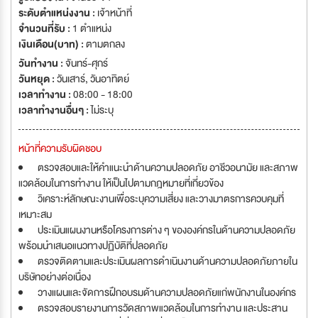
the Advancement of Medical Instrumentation (AAMI Standard) เป็นต้น
ระดับตำแหน่งงาน :
เจ้าหน้าที่
เพื่อยืนยันแนวคิดในการดำเนินธุรกิจ “We lift your life. เรายกระดับคุณภาพ
จำนวนที่รับ :
1 ตำแหน่ง
ชีวิตคุณ” ฟิลเตอร์ วิชั่น เราจึงมุ่งมั่นสนับสนุนผู้ประกอบการกลุ่มเพื่อการ
เงินเดือน(บาท) :
ตามตกลง
พาณิชย์และที่อยู่อาศัยธุรกิจอุตสาหกรรมและ ผู้ประกอบการด้านระบบน้ำ และ
วันทำงาน :
จันทร์-ศุกร์
ธุรกิจบริการทางการแพทย์ ด้วยการพัฒนาคุณค่าเพิ่มผ่านงานบริการในด้าน
วันหยุด :
วันเสาร์
,
วันอาทิตย์
ระบบบำบัดน้ำให้บริสุทธิ์และการบริการด้านสุขภาพและความงาม เพื่อยกระดับ
เวลาทำงาน :
08:00 - 18:00
คุณภาพชีวิตที่ยั่งยืนและได้รับการยอมรับจากลูกค้าอย่างต่อเนื่อง ภายใต้หลัก
เวลาทำงานอื่นๆ :
ไม่ระบุ
ธรรมาภิบาลที่ดี
หน้าที่ความรับผิดชอบ
ตรวจสอบและให้คำแนะนำด้านความปลอดภัย อาชีวอนามัย และสภาพ
แวดล้อมในการทำงาน ให้เป็นไปตามกฎหมายที่เกี่ยวข้อง
วิเคราะห์ลักษณะงานเพื่อระบุความเสี่ยง และวางมาตรการควบคุมที่
เหมาะสม
ประเมินแผนงานหรือโครงการต่าง ๆ ขององค์กรในด้านความปลอดภัย
พร้อมนำเสนอแนวทางปฏิบัติที่ปลอดภัย
ตรวจติดตามและประเมินผลการดำเนินงานด้านความปลอดภัยภายใน
บริษัทอย่างต่อเนื่อง
วางแผนและจัดการฝึกอบรมด้านความปลอดภัยแก่พนักงานในองค์กร
ตรวจสอบรายงานการวัดสภาพแวดล้อมในการทำงาน และประสาน