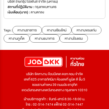
บริษัท ไทยกรุ๊ป โฮลดิ้งส์ จำกัด (มหาชน)
สถานที่ปฏิบัติงาน :
กรุงเทพมหานคร
เงินเดือน(บาท) :
ตามตกลง
Tags :
หางานราชการ
หางานเชียงใหม่
หางานขอนแก่น
หางานภูเก็ต
หางานธนาคาร
หางานโรงแรม
บริษัท จัดหางาน จ๊อบบีเคเค ดอท คอม จำกัด
เลขที่ 625 อาคารทัศนียา ห้องเลขที่ ยูนิต ดี ชั้น 5
ซอยรามคำแหง 39 ถนนประชาอุทิศ
แขวงวังทองหลางเขตวังทองหลาง กรุงเทพฯ 10310
ฝ่ายบริการลูกค้า : จันทร์-เสาร์ 8:30-18:00 น.
โทร : 02-514-7474 แฟ็กซ์ 02-514-7447