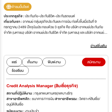
เข้าชมเว็บไซต์
ประเภทธุรกิจ :
ประกันภัย-ประกันชีวิต-ประกันรถยนต์
เกี่ยวกับเรา :
อาคเนย์ กลุ่มธุรกิจประกันและการเงิน ก่อตั้งขึ้นเมื่อวันที่ 9
กรกฎาคม 2489 ปัจจุบันประกอบด้วย 3 ธุรกิจ คือ บริษัท อาคเนย์ประกันภัย
จำกัด (มหาชน) บริษัท อาคเนย์ประกันชีวิต จำกัด (มหาชน) และบริษัท อาคเนย์
แคปปิตอล จำกัด มีมูลค่าสินทรัพย์รวมมากกว่า 40,000 ล้านบาท อาคเนย์เป็น
1 ใน 5 สายธุรกิจหลักของกลุ่มทีซีซี กลุ่มธุรกิจชั้นนำของประเทศไทยที่มีความ
อ่านเพิ่มเติม
มั่นคงและสถานะทางการเงินแข็งแกร่งก่อตั้งโดยคุณเจริญ สิริวัฒนภักดี ประกอบ
ด้วย บริษัท ไทยเบฟ จำกัด (มหาชน) บริษัท เบอร์ลี่ยุคเกอร์ จำกัด (มหาชน) บริษัท
ทีซีซีแลนด์ จำกัด และบริษัท พรรณธิอร จำกัด ปัจจุบันมีบริษัทในกลุ่มธุรกิจ
แชร์
เก็บงาน
พิมพ์งาน
สมัครงาน
มากกว่า 200 บริษัทและมีเครือข่ายธุรกิจครอบคลุมทั้งในและต่างประเทศ โดยมี
ร้องเรียน
สินค้าและบริการหลากหลายซึ่งเป็นที่รู้จักเป็นอย่างดี อาทิ ช้าง โออิชิ เอฟแอนด์
เอ็น ไมโลยูเอชที เอสโคล่า โรงแรมพลาซ่าแอทธินี กรุงเทพฯ ศูนย์ประชุมแห่งชาติสิ
ริกิติ์ อาคารเอ็มไพร์ทาวเวอร์ ฯลฯ ด้วยเป้าหมายการเติบโตที่ท้าทาย เราจึงมอง
Credit Analysis Manager (สินเชื่อธุรกิจ)
หาบุคลากรที่มีคุณภาพเพื่อมาร่วมเป็นส่วนหนึ่งในครอบครัวของเรา
สถานที่ปฏิบัติงาน :
กรุงเทพมหานคร(เขตบางรัก)
สาขาอาชีพหลัก :
ธนาคาร/การเงิน
สาขาอาชีพรอง :
วิเคราะห์สินเชื่อ/
อนุมัติสินเชื่อ
รูปแบบงาน :
งานประจำ