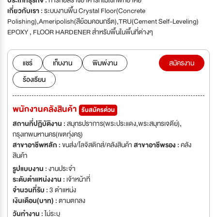
ประเภทธุรกิจ :
การก่อสร้างอาคารที่ไม่ใช่ที่พักอาศัย
เกี่ยวกับเรา :
ระบบงานพื้น Crystal Floor(Concrete
Polishing),Ameripolish(สีย้อมคอนกรีต),TRU(Cement Self-Leveling)
EPOXY , FLOOR HARDENER สำหรับพื้นในพื้นที่ต่างๆ
แชร์
เก็บงาน
พิมพ์งาน
สมัครงาน
ร้องเรียน
พนักงานคลังสินค้า
รับสมัครด่วน
สถานที่ปฏิบัติงาน :
สมุทรปราการ(พระประแดง,พระสมุทรเจดีย์),
กรุงเทพมหานคร(เขตทุ่งครุ)
สาขาอาชีพหลัก :
ขนส่ง/โลจิสติกส์/คลังสินค้า
สาขาอาชีพรอง :
คลัง
สินค้า
รูปแบบงาน :
งานประจำ
ระดับตำแหน่งงาน :
เจ้าหน้าที่
จำนวนที่รับ :
3 ตำแหน่ง
เงินเดือน(บาท) :
ตามตกลง
วันทำงาน :
ไม่ระบุ