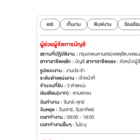
business are inclu
also are a leading
to jewelry for export. We have effortlessly been recognized and ackn
customers throug
แชร์
เก็บงาน
พิมพ์งาน
ร้องเรีย
Group, of which M
investment specializing in future
ผู้ช่วยผู้จัดการบัญชี
ผู้นำ: นวัตกรรมและการพัฒนา T: TRUST & INTEGRITY มั่นค
SERVICE EXCELLENCE ดีเลิศ: ทางด้านการบริการ GOLD: GOLD EX
สถานที่ปฏิบัติงาน :
กรุงเทพมหานคร(เขตดุสิต,เขตธ
ทองคำ อย่างครบว
สาขาอาชีพหลัก :
บัญชี
สาขาอาชีพรอง :
หัวหน้า/ผู้
รูปแบบงาน :
งานประจำ
ระดับตำแหน่งงาน :
เจ้าหน้าที่
จำนวนที่รับ :
2 ตำแหน่ง
เงินเดือน(บาท) :
ตามตกลง
วันทำงาน :
จันทร์-ศุกร์
วันหยุด :
วันเสาร์
,
วันอาทิตย์
เวลาทำงาน :
09:00 - 18:00
เวลาทำงานอื่นๆ :
ไม่ระบุ