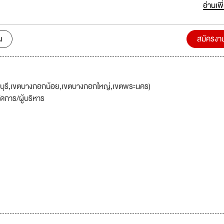
ding trading 99.99% gold bullion both domestic clients and foreign. W
อ่านเพิ
 silver trading company by imports silver for domestic clients and re
owledged by our
h various awards. Some of the these awards are made to MTS Gol
น
สมัครงา
TS Gold Futures is a subsidiary of MTS Gold Group, the derivative
s trading. MTS MISSION M: MASTER OF INNOVATION
ง: ทางการเงินและความซื่อสัตย์ S:
PERTISE ผู้เชี่ยวชาญ: ใน
นบุรี,เขตบางกอกน้อย,เขตบางกอกใหญ่,เขตพระนคร)
งจร
จัดการ/ผู้บริหาร