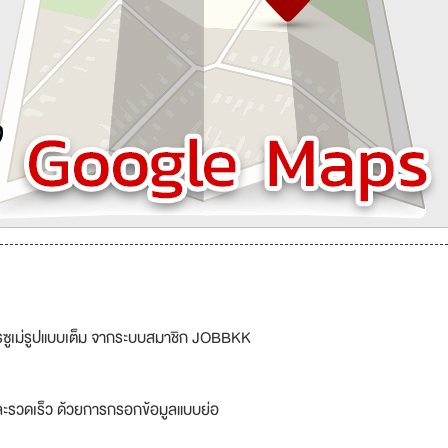
รซูเม่รูปแบบเต็ม จากระบบสมาชิก JOBBKK
ละรวดเร็ว ด้วยการกรอกข้อมูลแบบย่อ