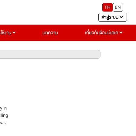
TH
EN
เข้าสู่ระบบ
รใช้งาน
บทความ
เกี่ยวกับจ๊อบบีเคเค
y in
lling
s