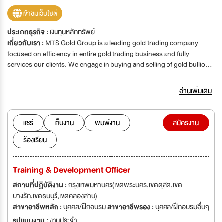
เข้าชมเว็บไซต์
ประเภทธุรกิจ :
เงินทุนหลักทรัพย์
เกี่ยวกับเรา :
MTS Gold Group is a leading gold trading company
focused on efficiency in entire gold trading business and fully
services our clients. We engage in buying and selling of gold bullion,
both wholesale and retail; refinery adherence to international
standards with world-class quality and it is the country's largest gold
อ่านเพิ่มเติม
exporter. Moreover, our business are including trading 99.99% gold
bullion both domestic clients and foreign. We also are a leading silver
trading company by imports silver for domestic clients and refinery to
แชร์
เก็บงาน
พิมพ์งาน
สมัครงาน
jewelry for export. We have effortlessly been recognized and
ร้องเรียน
acknowledged by our customers through various awards. Some of
the these awards are made to MTS Gold Group, of which MTS Gold
Futures is a subsidiary of MTS Gold Group, the derivative investment
Training & Development Officer
specializing in futures trading. MTS MISSION M: MASTER OF
INNOVATION ผู้นำ: นวัตกรรมและการพัฒนา T: TRUST & INTEGRITY
สถานที่ปฏิบัติงาน :
กรุงเทพมหานคร(เขตพระนคร,เขตดุสิต,เขต
มั่นคง: ทางการเงินและความซื่อสัตย์ S: SERVICE EXCELLENCE ดีเลิศ: ทาง
บางรัก,เขตธนบุรี,เขตคลองสาน)
ด้านการบริการ GOLD: GOLD EXPERTISE ผู้เชี่ยวชาญ: ในทองคำ อย่างครบ
สาขาอาชีพหลัก :
บุคคล/ฝึกอบรม
สาขาอาชีพรอง :
บุคคล/ฝึกอบรมอื่นๆ
วงจร
รูปแบบงาน :
งานประจำ