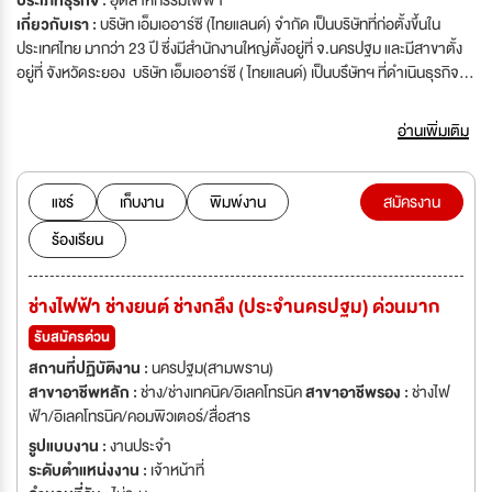
ประเภทธุรกิจ :
อุตสาหกรรมไฟฟ้า
เกี่ยวกับเรา :
บริษัท เอ็มเออาร์ซี (ไทยแลนด์) จำกัด เป็นบริษัทที่ก่อตั้งขึ้นใน
ประเทศไทย มากว่า 23 ปี ซึ่งมีสำนักงานใหญ่ตั้งอยู่ที่ จ.นครปฐม และมีสาขาตั้ง
อยู่ที่ จังหวัดระยอง บริษัท เอ็มเออาร์ซี ( ไทยแลนด์) เป็นบริํษัทฯ ที่ดำเนินธุรกิจ
ทางด้านงานบริการซ่อมบำรุงมอเตอร์ เจนเนอเรเตอร์ เทอร์ไบน์ ปั๊ม ซ่อมบำรุง
รักษาตรวจเช็คเบรคเกอร์ ซ่อมหม้อแปลงฟฟ้า พันขดลวดหม้อแปลง ซ่อมแซ
อ่านเพิ่มเติม
มกัฟเวอร์เนอร์ งานกลึง งานสเปรย์ งานเคลือบผิวคอมเพรสเซอร์ เป็นต้น บริษัท
เอ็มเออาร์ซี (ไทยแลนด์) จำกัด กำลังมีการขยายกิจการเพิ่มยิ่งขึ้น จึงต้องการ
เปิดโอกาสให้สำหรับผู้ที่มีความรู้ ความสามารถ เพื่อต้องการความก้าวหน้าและ
แชร์
เก็บงาน
พิมพ์งาน
สมัครงาน
พร้อมที่จะเติบโตในตำแหน่งหน้าที่การงานไปพร้อมกับบริษัทฯ ทางบริษัทจึง
ร้องเรียน
ต้องการเปิดรับสมัครงานในตำแหน่งดังนี้
ช่างไฟฟ้า ช่างยนต์ ช่างกลึง (ประจำนครปฐม) ด่วนมาก
รับสมัครด่วน
สถานที่ปฏิบัติงาน :
นครปฐม(สามพราน)
สาขาอาชีพหลัก :
ช่าง/ช่างเทคนิค/อิเลคโทรนิค
สาขาอาชีพรอง :
ช่างไฟ
ฟ้า/อิเลคโทรนิค/คอมพิวเตอร์/สื่อสาร
รูปแบบงาน :
งานประจำ
ระดับตำแหน่งงาน :
เจ้าหน้าที่