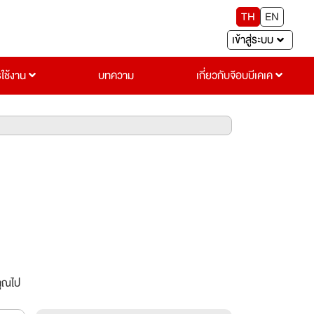
TH
EN
เข้าสู่ระบบ
รใช้งาน
บทความ
เกี่ยวกับจ๊อบบีเคเค
คุณไป
บทุกคน