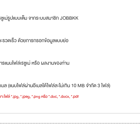
รซูเม่รูปแบบเต็ม จากระบบสมาชิก JOBBKK
ละรวดเร็ว ด้วยการกรอกข้อมูลแบบย่อ
ารแนบไฟล์เรซูเม่ หรือ ผลงานของท่าน
เมล (แนบไฟล์ผ่านอีเมลได้ไฟล์ละไม่เกิน 10 MB จำกัด 3 ไฟล์)
าะไฟล์ *.jpg, *.jpeg, *.png หรือ *.doc, *.docx, *.pdf