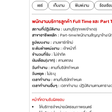
แชร์
เก็บงาน
พิมพ์งาน
ร้องเรีย
พนักงานบริการลูกค้า Full Time และ Part Ti
สถานที่ปฏิบัติงาน :
นนทบุรี(ทุกเขต/อำเภอ)
สาขาอาชีพหลัก :
Part-time/พนักงานสัญญาจ้าง/นั
รูปแบบงาน :
งานพาร์ทไทม์
ระดับตำแหน่งงาน :
เจ้าหน้าที่
จำนวนที่รับ :
ไม่จำกัด
เงินเดือน(บาท) :
ตามตกลง
วันทำงาน :
ตามที่บริษัทกำหนด
วันหยุด :
ไม่ระบุ
เวลาทำงาน :
ตามที่บริษัทกำหนด
เวลาทำงานอื่นๆ :
เวลาทำงาน: ปฏิบัติงานตามตาราง
หน้าที่ความรับผิดชอบ
ให้บริการจำหน่ายบัตรชมภาพยนตร์