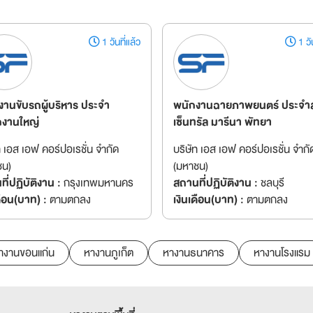
1 วันที่แล้ว
1 วัน
งานขับรถผู้บริหาร ประจำ
พนักงานฉายภาพยนตร์ ประจำ
กงานใหญ่
เซ็นทรัล มารีนา พัทยา
ท เอส เอฟ คอร์ปอเรชั่น จำกัด
บริษัท เอส เอฟ คอร์ปอเรชั่น จำกั
ชน)
(มหาชน)
ี่ปฏิบัติงาน :
กรุงเทพมหานคร
สถานที่ปฏิบัติงาน :
ชลบุรี
ดือน(บาท) :
ตามตกลง
เงินเดือน(บาท) :
ตามตกลง
างานขอนแก่น
หางานภูเก็ต
หางานธนาคาร
หางานโรงแรม