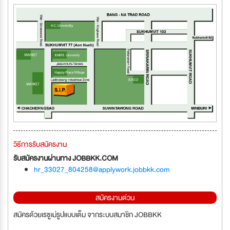
วิธีการรับสมัครงาน
รับสมัครงานผ่านทาง JOBBKK.COM
hr_33027_804258@applywork.jobbkk.com
สมัครงานด่วน
สมัครด้วยเรซูเม่รูปแบบเต็ม จากระบบสมาชิก JOBBKK