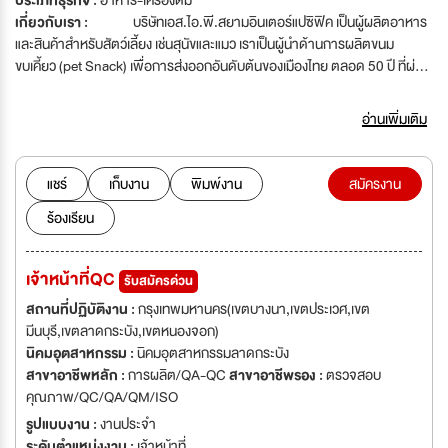
ประเภทธุรกิจ :
อาหาร-เครื่องดื่ม
เกี่ยวกับเรา :
บริษัทเอส.ไอ.พี.สยามอินเตอร์แปซิฟิค เป็นผู้ผลิตอาหาร
และสินค้าสำหรับสัตว์เลี้ยง เช่นสุนัขและแมว เราเป็นผู้นำด้านการผลิตขนม
ขบเคี้ยว (pet Snack) เพื่อการส่งออกอันดับต้นของเมืองไทย ตลอด 50 ปี ที่ผ่าน
มา แห่งการพัฒนาและเจริญก้าวหน้าอย่างมั่นคงด้วยวิวัฒนาการด้านเทคโนโลยี
ในการผลิตที่ทันสมัยและระบบการจัดการการผลิตที่ได้มาตรฐาน GMP,
อ่านเพิ่มเติม
HACCP ,BRC, และการรับรองจากกรมปศุสัตว์ ทำให้สินค้าของเราได้รับความ
ไว้วางใจจากสินค้าทั่วโลก เช่น สหรัฐอเมริกา,แคนาดา
ญี่ปุ่น,เยอรมัน,เดนมาร์ค,อินเดีย,มาเลเซีย,เวียดนาม เป็นต้น บริษัทฯ มีนโยบาย
แชร์
เก็บงาน
พิมพ์งาน
สมัครงาน
ด้านการบริหารภายใต้ธรรมมาภิบาลที่ดี รักษาสิ่งแวดล้อม และเป็นธรรมต่อทุก
ร้องเรียน
ฝ่ายที่เกี่ยวข้องรวมทั้งลูกค้าและสัตว์เลี้ยงที่เรารักมาเป็นทีมงานร่วมกับเรา เรามี
สวัสดิการที่ดี มีการพัฒนาบุคลากรด้านการอบรมให้ความรู้ด้านที่เกี่ยวข้องกับ
พนักงานอยู่อย่างสม่ำเสมอเพื่อให้มีความรู้ความสามารถทันต่อเหตุการณ์เป็น
เจ้าหน้าที่QC
รับสมัครด่วน
ปัจจุบันอยู่ตลอดเวลาเราต้องการบุคลากรที่มีความรู้กับสายงานเพื่อร่วมงานกับ
เรามาเป็นส่วนหนึ่งในองค์กรของเรา (หากมีผู้สมัครสนใจที่ร่วมงานกับทางบริษัทฯ
สถานที่ปฏิบัติงาน :
กรุงเทพมหานคร(เขตบางนา,เขตประเวศ,เขต
ท่านต้องสามารถปฏิบัติงานได้ วันจันทร์ - วันเสาร์ และปฏิบัติงานอยู่ที่
มีนบุรี,เขตลาดกระบัง,เขตหนองจอก)
ลาดกระบังได้เท่านั้น )
นิคมอุตสาหกรรม :
นิคมอุตสาหกรรมลาดกระบัง
สาขาอาชีพหลัก :
การผลิต/QA-QC
สาขาอาชีพรอง :
ตรวจสอบ
คุณภาพ/QC/QA/QM/ISO
รูปแบบงาน :
งานประจำ
ระดับตำแหน่งงาน :
เจ้าหน้าที่