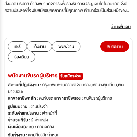
ส่งออก บริษัทฯ กำลังขยายกิจการเพื่อรองรับการเจริญเติบโตในอนาคต จึงมี
ความประสงค์ที่จะรับสมัครบุคคลากรที่มีคุณภาพ เข้ามาร่วมเป็นส่วนหนึ่งของทีม
งานโดยมีเป้าหมายคือสร้างทีมงานคณุภาพและร่วมกันนำบริษัทฯ ให้อยู่อันดับ
หนึ่งของธุรกิจต่อไป บริษัทฯ มีความประสงค์จะรับสมัครบุคคลากรที่มีความรู้
อ่านเพิ่มเติม
ความสามารถ ความกระตือรือร้น และประสบการณ์สำหรับทุกตำแหน่งดังนี้
แชร์
เก็บงาน
พิมพ์งาน
สมัครงาน
ร้องเรียน
พนักงานขับรถผู้บริหาร
รับสมัครด่วน
สถานที่ปฏิบัติงาน :
กรุงเทพมหานคร(เขตจอมทอง,เขตบางขุนเทียน,เขต
บางบอน)
สาขาอาชีพหลัก :
คนขับรถ
สาขาอาชีพรอง :
คนขับรถผู้บริหาร
รูปแบบงาน :
งานประจำ
ระดับตำแหน่งงาน :
เจ้าหน้าที่
จำนวนที่รับ :
2 ตำแหน่ง
เงินเดือน(บาท) :
ตามตกลง
วันทำงาน :
ตามที่บริษัทกำหนด