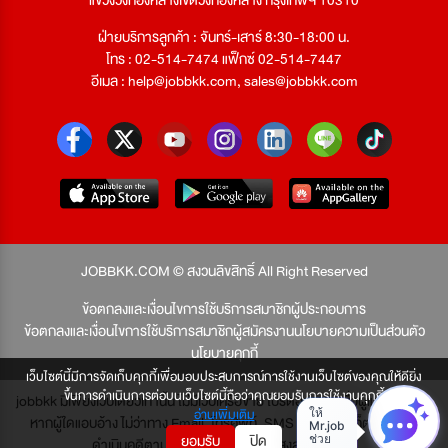
ฝ่ายบริการลูกค้า : จันทร์-เสาร์ 8:30-18:00 น.
โทร : 02-514-7474 แฟ็กซ์ 02-514-7447
อีเมล :
help@jobbkk.com
,
sales@jobbkk.com
JOBBKK.COM © สงวนลิขสิทธิ์ All Right Reserved
ข้อตกลงและเงื่อนไขการใช้บริการสมาชิกผู้ประกอบการ
ข้อตกลงและเงื่อนไขการใช้บริการสมาชิกผู้สมัครงาน
นโยบายความเป็นส่วนตัว
นโยบายคุกกี้
เว็บไซต์นี้มีการจัดเก็บคุกกี้เพื่อมอบประสบการณ์การใช้งานเว็บไซต์ของคุณให้ดียิ่ง
ขึ้นการดำเนินการต่อบนเว็บไซต์นี้ถือว่าคุณยอมรับการใช้งานคุกกี้
jobbkk มีเพียงเว็บเดียวเท่านั้น ไม่มีเว็บเครือข่าย โปรดอย่าหลงเชื่อผู้แอบอ้าง และ
อ่านเพิ่มเติม
หากผู้ใดแอบอ้าง ไม่ว่าทาง Email, โทรศัพท์, SMS หรือทางใดก็ตาม จะถูก
ยอมรับ
ปิด
ดำเนินคดีตามที่กฎหมายบัญญัติไว้สูงสุด