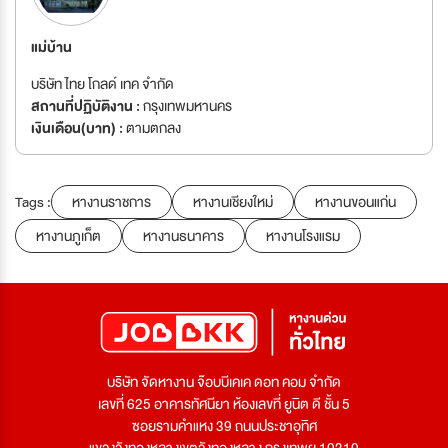
แม่บ้าน
บริษัท ไทย โกลด์ เทค จำกัด
สถานที่ปฏิบัติงาน :
กรุงเทพมหานคร
เงินเดือน(บาท) :
ตามตกลง
Tags :
หางานราชการ
หางานเชียงใหม่
หางานขอนแก่น
หางานภูเก็ต
หางานธนาคาร
หางานโรงแรม
บริษัท จัดหางาน จ๊อบบีเคเค ดอท คอม จำกัด
เลขที่ 625 อาคารทัศนียา ห้องเลขที่ ยูนิต ดี ชั้น 5
ซอยรามคำแหง 39 ถนนประชาอุทิศ
แขวงวังทองหลางเขตวังทองหลาง กรุงเทพฯ 10310