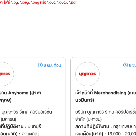
าะไฟล์ *.jpg, *.jpeg, *.png หรือ *.doc, *.docx, *.pdf
8 ชม. ก่อน
8 ชม
งาน Anyhome (สาขา
เจ้าหน้าที่ Merchandising (เก
ฤกษ์)
นวมินทร์)
ท บุญถาวร รีเทล คอร์ปอเรชั่น
บริษัท บุญถาวร รีเทล คอร์ปอเรชั่
 (มหาชน)
จำกัด (มหาชน)
ี่ปฏิบัติงาน :
นนทบุรี
สถานที่ปฏิบัติงาน :
กรุงเทพมห
ดือน(บาท) :
ตามตกลง
เงินเดือน(บาท) :
16,000 - 20,0