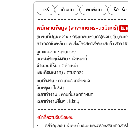
แชร์
เก็บงาน
พิมพ์งาน
ร้องเรีย
พนักงานข้อมูล (สาขาเกษตร-นวมินทร์)
รับ
สถานที่ปฏิบัติงาน :
กรุงเทพมหานคร(เขตบึงกุ่ม,เขตล
สาขาอาชีพหลัก :
ขนส่ง/โลจิสติกส์/คลังสินค้า
สาขาอ
รูปแบบงาน :
งานประจำ
ระดับตำแหน่งงาน :
เจ้าหน้าที่
จำนวนที่รับ :
2 ตำแหน่ง
เงินเดือน(บาท) :
ตามตกลง
วันทำงาน :
ตามที่บริษัทกำหนด
วันหยุด :
ไม่ระบุ
เวลาทำงาน :
ตามที่บริษัทกำหนด
เวลาทำงานอื่นๆ :
ไม่ระบุ
หน้าที่ความรับผิดชอบ
คีย์ข้อมูลรับ-จ่ายลงในระบบและตรวจสอบเอกสารใ