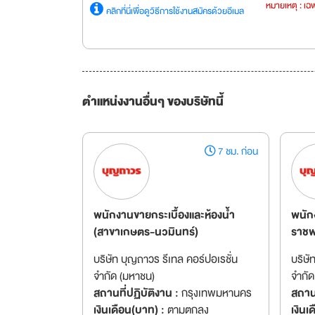
หมายเหตุ : เฉพ
คลิกที่นี่เพื่อดูวิธีการใช้งานสมัครด้วยอีเมล
ตำแหน่งงานอื่นๆ ของบริษัทนี้
7 ชม. ก่อน
พนักงานขายกระเบื้องและห้องน้ำ
พนัก
(สาขาเกษตร-นวมินทร์)
ราชพ
บริษัท บุญถาวร รีเทล คอร์ปอเรชั่น
บริษั
จำกัด (มหาชน)
จำกัด
สถานที่ปฏิบัติงาน :
กรุงเทพมหานคร
สถานท
เงินเดือน(บาท) :
ตามตกลง
เงินเ