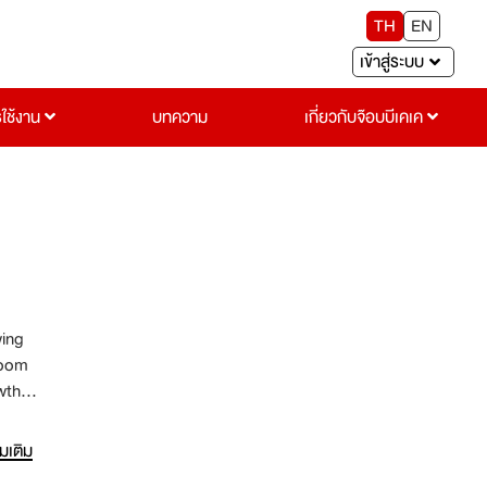
TH
EN
เข้าสู่ระบบ
รใช้งาน
บทความ
เกี่ยวกับจ๊อบบีเคเค
wing
room
wth,
่มเติม