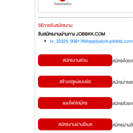
วิธีการรับสมัครงาน
รับสมัครงานผ่านทาง JOBBKK.COM
hr_33325_938176@applywork.jobbkk.com
สมัครงานด่วน
สมัครด้วยเ
สร้างเรซูเม่แบบย่อ
สมัครง่ายแ
แนบไฟล์สมัคร
สมัครด้วยก
สมัครงานผ่านอีเมล
สมัครผ่านอี