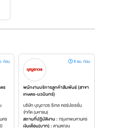
. ก่อน
8 ชม. ก่อน
ษตร
พนักงานบริการลูกค้าสัมพันธ์ (สาขา
เกษตร-นวมินทร์)
น
บริษัท บุญถาวร รีเทล คอร์ปอเรชั่น
จำกัด (มหาชน)
านคร
สถานที่ปฏิบัติงาน :
กรุงเทพมหานคร
00
เงินเดือน(บาท) :
ตามตกลง