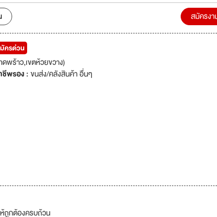
น
สมัครงา
สมัครด่วน
าดพร้าว,เขตห้วยขวาง)
าชีพรอง :
ขนส่ง/คลังสินค้า อื่นๆ
ห้ถูกต้องครบถ้วน