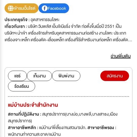
เข้าชมเว็บไซต์
Facebook
ประเภทธุรกิจ :
อุตสาหกรรมโลหะ
เกี่ยวกับเรา :
บริษัท วันพลัส เอ็นจิเนียริ่ง จำกัด ก่อตั้งขึ้นเมื่อปี 2551 เป็น
บริษัทฯ นำเข้า เครื่องจักรสำหรับอุตสาหกรรมงานก่อสร้าง งานโลหะ ประเภท
เครื่องเจาะเหล็ก เครื่องตัด-เลื่อยเหล็ก เครื่องที่ใช้สำหรับงานท่อเหล็ก เครื่องตัด
ท่อเหล็ก เครื่องเตเปอร์ท่อเหล็ก Pipe cutting &beveling machine ตลอดจนอุ
ปกรณ์วัสุเครื่องช่างเป็นต้น เช่น ใบหินเจียร ใบตัดไฟเบอร์ งานขัดเจียรครบวงจร ,
อ่านเพิ่มเติม
อุปกรณ์สำหรับงานเชื่อม อุปกรณ์ป้องกันความปลอดภัยในการทำงาน ฯลฯ ทั้งนี้
ทางบริษัทฯ มีความต้องการบุคคลากรที่มีความสามารถทางด้านการตลาด การ
บริการลูกค้า และ ฝ่ายอื่นๆ เพื่อร่วมงานกับเราจำนวนมาก
แชร์
เก็บงาน
พิมพ์งาน
สมัครงาน
ร้องเรียน
แม่บ้านประจำสำนักงาน
สถานที่ปฏิบัติงาน :
สมุทรปราการ(บางบ่อ,บางพลี,บางเสาธง,เมือง
สมุทรปราการ)
สาขาอาชีพหลัก :
แม่บ้าน/พี่เลี้ยง/คนสวน/รปภ.
สาขาอาชีพรอง :
พนักงานทำความสะอาด/แม่บ้าน