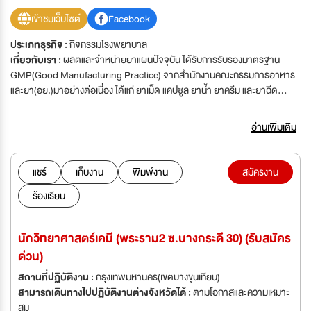
เข้าชมเว็บไซต์
Facebook
ประเภทธุรกิจ :
กิจกรรมโรงพยาบาล
เกี่ยวกับเรา :
ผลิตและจำหน่ายยาแผนปัจจุบัน ได้รับการรับรองมาตรฐาน
GMP(Good Manufacturing Practice) จากสำนักงานคณะกรรมการอาหาร
และยา(อย.)มาอย่างต่อเนื่อง ได้แก่ ยาเม็ด แคปซูล ยาน้ำ ยาครีม และยาฉีด
ดำเนินกิจการและพัฒนามาอย่างต่อเนื่องมากว่า 50 ปี บริษัทกำลังพัฒนาธุรกิจ
และเติบโต จึงต้องการผู้ร่วมงานที่มีความรู้ความสามารถ พร้อมที่จะพัฒนา และ
อ่านเพิ่มเติม
เติบโตไปพร้อมกับบริษัทอย่างมั่นคง It’s been over 50 years that T.P. Drug
Laboratories (1969) Co., Ltd. has become one of generic drug
manufacturers recognized by pharmaceutical industries both
แชร์
เก็บงาน
พิมพ์งาน
สมัครงาน
domestically and internationally. T.P. Drug has worked with long
ร้องเรียน
experience including standards and quality of products which have
continuously been improved. Mr. Kamon Tangamonsiri had founded
this company from a small pharmacy on Urupong Road until the
นักวิทยาศาสตร์เคมี (พระราม2 ซ.บางกระดี 30) (รับสมัคร
company had make-to-order products with the brand of a hand
ด่วน)
holding a syringe. With Mr. Kamon Tangamonsiri’s perseverance and
determination after many years of experience, today T.P. Drug
สถานที่ปฏิบัติงาน :
กรุงเทพมหานคร(เขตบางขุนเทียน)
Laboratories (1969) Co., Ltd. has 2 manufacturing branches which
สามารถเดินทางไปปฏิบัติงานต่างจังหวัดได้ :
ตามโอกาสและความเหมาะ
are on Sukhumvit 62 and Rama II, producing over 200 items and
สม