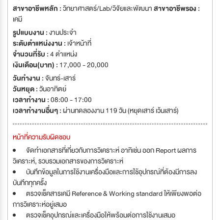
having over 450 quality staff.
สาขาอาชีพหลัก :
วิทยาศาสตร์/Lab/วิจัยและพัฒนา
สาขาอาชีพรอง :
เคมี
รูปแบบงาน :
งานประจำ
ระดับตำแหน่งงาน :
เจ้าหน้าที่
จำนวนที่รับ :
4 ตำแหน่ง
เงินเดือน(บาท) :
17,000 - 20,000
วันทำงาน :
จันทร์-เสาร์
วันหยุด :
วันอาทิตย์
เวลาทำงาน :
08:00 - 17:00
เวลาทำงานอื่นๆ :
ผ่านทดลองงาน 119 วัน (หยุดเสาร์ เว้นเสาร์)
หน้าที่ความรับผิดชอบ
จัดทำเอกสารที่เกี่ยวกับการวิเคราะห์ อาทิเช่น ออก Report ผลการ
วิเคราะห์, รวบรวมเอกสารของการวิเคราะห์
บันทึกข้อมูลในการใช้งานเครื่องมือและการใช้อุปกรณ์ที่ต้องมีการลง
บันทึกทุกครั้ง
ตรวจเช็คสารเคมี Reference & Working standard ให้เพียงพอต่อ
การวิเคราะห์อยู่เสมอ
ตรวจเช็คอุปกรณ์และเครื่องมือให้พร้อมต่อการใช้งานเสมอ