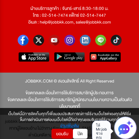
ฝ่ายบริการลูกค้า : จันทร์-เสาร์ 8:30-18:00 น.
โทร : 02-514-7474 แฟ็กซ์ 02-514-7447
อีเมล :
help@jobbkk.com
,
sales@jobbkk.com
JOBBKK.COM © สงวนลิขสิทธิ์ All Right Reserved
ข้อตกลงและเงื่อนไขการใช้บริการสมาชิกผู้ประกอบการ
ข้อตกลงและเงื่อนไขการใช้บริการสมาชิกผู้สมัครงาน
นโยบายความเป็นส่วนตัว
นโยบายคุกกี้
เว็บไซต์นี้มีการจัดเก็บคุกกี้เพื่อมอบประสบการณ์การใช้งานเว็บไซต์ของคุณให้ดียิ่ง
ขึ้นการดำเนินการต่อบนเว็บไซต์นี้ถือว่าคุณยอมรับการใช้งานคุกกี้
jobbkk มีเพียงเว็บเดียวเท่านั้น ไม่มีเว็บเครือข่าย โปรดอย่าหลงเชื่อผู้แอบอ้าง และ
อ่านเพิ่มเติม
หากผู้ใดแอบอ้าง ไม่ว่าทาง Email, โทรศัพท์, SMS หรือทางใดก็ตาม จะถูก
ยอมรับ
ปิด
ดำเนินคดีตามที่กฎหมายบัญญัติไว้สูงสุด