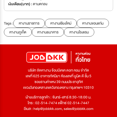
เงินเดือน(บาท) :
ตามตกลง
Tags :
หางานราชการ
หางานเชียงใหม่
หางานขอนแก่น
หางานภูเก็ต
หางานธนาคาร
หางานโรงแรม
บริษัท จัดหางาน จ๊อบบีเคเค ดอท คอม จำกัด
เลขที่ 625 อาคารทัศนียา ห้องเลขที่ ยูนิต ดี ชั้น 5
ซอยรามคำแหง 39 ถนนประชาอุทิศ
แขวงวังทองหลางเขตวังทองหลาง กรุงเทพฯ 10310
ฝ่ายบริการลูกค้า : จันทร์-เสาร์ 8:30-18:00 น.
โทร : 02-514-7474 แฟ็กซ์ 02-514-7447
อีเมล :
help@jobbkk.com
,
sales@jobbkk.com