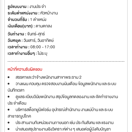
having over 450 quality staff.
รูปแบบงาน :
งานประจำ
ระดับตำแหน่งงาน :
หัวหน้างาน
จำนวนที่รับ :
1 ตำแหน่ง
เงินเดือน(บาท) :
ตามตกลง
วันทำงาน :
จันทร์-ศุกร์
วันหยุด :
วันเสาร์
,
วันอาทิตย์
เวลาทำงาน :
08:00 - 17:00
เวลาทำงานอื่นๆ :
ไม่ระบุ
หน้าที่ความรับผิดชอบ
สรรหาและว่าจ้างพนักงานสาขาพระราม 2
วางแผน ควบคุม ตรวจสอบงานเงินเดือน ข้อมูลพนักงาน และระบบ
บันทึกเวลา
ดูแลระเบียบวินัยพนักงาน สรุปข้อมูลทดลองงาน และจัดทำรายงาน
ประจำเดือน
บริหารสต็อกยูนิฟอร์ม อุปกรณ์สำนักงาน งานแม่บ้าน และระบบ
สาธารณูปโภค
ประสานงานกับหน่วยงานภายนอก เช่น ประกันสังคม และแรงงาน
นำเสนอสรุปรายงานเชิงวิเคราะห์ต่าง ๆ เสนอต่อผู้บังคับบัญชา