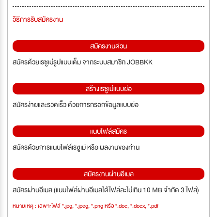
วิธีการรับสมัครงาน
สมัครงานด่วน
สมัครด้วยเรซูเม่รูปแบบเต็ม จากระบบสมาชิก JOBBKK
สร้างเรซูเม่แบบย่อ
สมัครง่ายและรวดเร็ว ด้วยการกรอกข้อมูลแบบย่อ
แนบไฟล์สมัคร
สมัครด้วยการแนบไฟล์เรซูเม่ หรือ ผลงานของท่าน
สมัครงานผ่านอีเมล
สมัครผ่านอีเมล (แนบไฟล์ผ่านอีเมลได้ไฟล์ละไม่เกิน 10 MB จำกัด 3 ไฟล์)
หมายเหตุ : เฉพาะไฟล์ *.jpg, *.jpeg, *.png หรือ *.doc, *.docx, *.pdf