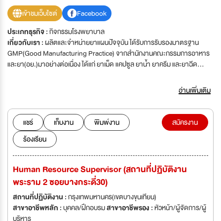
เข้าชมเว็บไซต์
Facebook
ประเภทธุรกิจ :
กิจกรรมโรงพยาบาล
เกี่ยวกับเรา :
ผลิตและจำหน่ายยาแผนปัจจุบัน ได้รับการรับรองมาตรฐาน
GMP(Good Manufacturing Practice) จากสำนักงานคณะกรรมการอาหาร
และยา(อย.)มาอย่างต่อเนื่อง ได้แก่ ยาเม็ด แคปซูล ยาน้ำ ยาครีม และยาฉีด
ดำเนินกิจการและพัฒนามาอย่างต่อเนื่องมากว่า 50 ปี บริษัทกำลังพัฒนาธุรกิจ
และเติบโต จึงต้องการผู้ร่วมงานที่มีความรู้ความสามารถ พร้อมที่จะพัฒนา และ
อ่านเพิ่มเติม
เติบโตไปพร้อมกับบริษัทอย่างมั่นคง It’s been over 50 years that T.P. Drug
Laboratories (1969) Co., Ltd. has become one of generic drug
manufacturers recognized by pharmaceutical industries both
แชร์
เก็บงาน
พิมพ์งาน
สมัครงาน
domestically and internationally. T.P. Drug has worked with long
ร้องเรียน
experience including standards and quality of products which have
continuously been improved. Mr. Kamon Tangamonsiri had founded
this company from a small pharmacy on Urupong Road until the
Human Resource Supervisor (สถานที่ปฏิบัติงาน
company had make-to-order products with the brand of a hand
พระราม 2 ซอยบางกระดี่30)
holding a syringe. With Mr. Kamon Tangamonsiri’s perseverance and
determination after many years of experience, today T.P. Drug
สถานที่ปฏิบัติงาน :
กรุงเทพมหานคร(เขตบางขุนเทียน)
Laboratories (1969) Co., Ltd. has 2 manufacturing branches which
สาขาอาชีพหลัก :
บุคคล/ฝึกอบรม
สาขาอาชีพรอง :
หัวหน้า/ผู้จัดการ/ผู้
are on Sukhumvit 62 and Rama II, producing over 200 items and
บริหาร