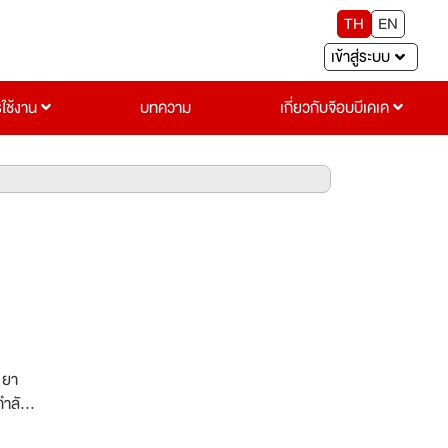
TH
EN
เข้าสู่ระบบ
รใช้งาน
บทความ
เกี่ยวกับจ๊อบบีเคเค
 ยา
กำลัง
ไป