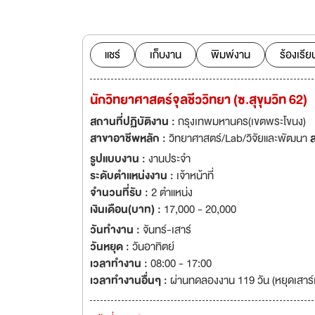
พร้อมกับบริษัทอย่างมั่นคง It’s been over 50 years that T.P. Drug
Ltd. has become 
industries both d
including standar
แชร์
เก็บงาน
พิมพ์งาน
ร้องเรีย
Kamon Tangamons
Road until the c
นักวิทยาศาสตร์จุลชีววิทยา (ซ.สุขุมวิท 62)
syringe. With Mr
of experience, to
สถานที่ปฏิบัติงาน :
กรุงเทพมหานคร(เขตพระโขนง)
which are on Suk
สาขาอาชีพหลัก :
วิทยาศาสตร์/Lab/วิจัยและพัฒนา
quality staff.
รูปแบบงาน :
งานประจำ
ระดับตำแหน่งงาน :
เจ้าหน้าที่
จำนวนที่รับ :
2 ตำแหน่ง
เงินเดือน(บาท) :
17,000 - 20,000
วันทำงาน :
จันทร์-เสาร์
วันหยุด :
วันอาทิตย์
เวลาทำงาน :
08:00 - 17:00
เวลาทำงานอื่นๆ :
ผ่านทดลองงาน 119 วัน (หยุดเสาร์เ