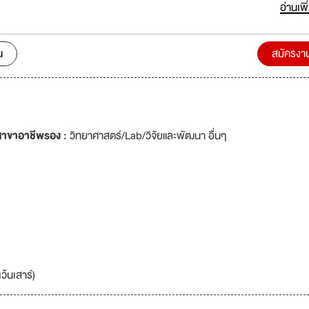
 Laboratories (1969) Co.,
อ่านเพิ
one of generic drug manufacturers recognized by pharmaceutical
omestically and internationally. T.P. Drug has worked with long expe
ds and quality of products which have continuously been improved. 
น
สมัครงา
iri had founded this company from a small pharmacy on Urupong
ompany had make-to-order products with the brand of a hand holdi
. Kamon Tangamonsiri’s perseverance and determination after many 
day T.P. Drug Laboratories (1969) Co., Ltd. has 2 manufacturing br
humvit 62 and Rama II, producing over 200 items and having over 4
สาขาอาชีพรอง :
วิทยาศาสตร์/Lab/วิจัยและพัฒนา อื่นๆ
ว้นเสาร์)