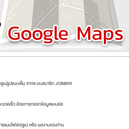
รซูเม่รูปแบบเต็ม จากระบบสมาชิก JOBBKK
ละรวดเร็ว ด้วยการกรอกข้อมูลแบบย่อ
ารแนบไฟล์เรซูเม่ หรือ ผลงานของท่าน