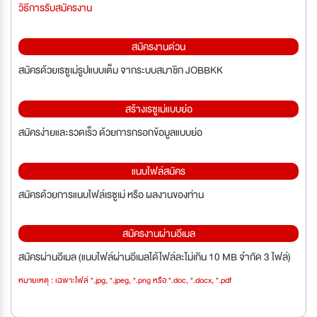
วิธีการรับสมัครงาน
สมัครงานด่วน
สมัครด้วยเรซูเม่รูปแบบเต็ม จากระบบสมาชิก JOBBKK
สร้างเรซูเม่แบบย่อ
สมัครง่ายและรวดเร็ว ด้วยการกรอกข้อมูลแบบย่อ
แนบไฟล์สมัคร
สมัครด้วยการแนบไฟล์เรซูเม่ หรือ ผลงานของท่าน
สมัครงานผ่านอีเมล
สมัครผ่านอีเมล (แนบไฟล์ผ่านอีเมลได้ไฟล์ละไม่เกิน 10 MB จำกัด 3 ไฟล์)
หมายเหตุ : เฉพาะไฟล์ *.jpg, *.jpeg, *.png หรือ *.doc, *.docx, *.pdf