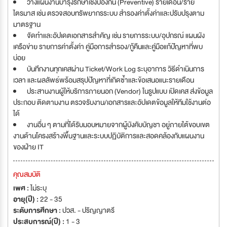
วางแผนงานบำรุงรักษาเชิงป้องกัน (Preventive) รายเดือน/ราย
ไตรมาส เช่น ตรวจสอบทรัพยากรระบบ สำรองค่าตั้งค่าและปรับปรุงตาม
มาตรฐาน
จัดทำและอัปเดตเอกสารสำคัญ เช่น รายการระบบ/อุปกรณ์ แผนผัง
เครือข่าย รายการค่าตั้งค่า คู่มือการสำรอง/กู้คืนและคู่มือแก้ปัญหาที่พบ
บ่อย
บันทึกงานทุกเคสผ่าน Ticket/Work Log ระบุอาการ วิธีดำเนินการ
เวลา และผลลัพธ์พร้อมสรุปปัญหาที่เกิดซ้ำและข้อเสนอแนะรายเดือน
ประสานงานผู้ให้บริการภายนอก (Vendor) ในรูปแบบ เปิดเคส ส่งข้อมูล
ประกอบ ติดตามงาน ตรวจรับงาน/เอกสารและอัปเดตข้อมูลให้ทีมใช้งานต่อ
ได้
งานอื่น ๆ ตามที่ได้รับมอบหมายจากผู้บังคับบัญชา อยู่ภายใต้ขอบเขต
งานด้านโครงสร้างพื้นฐานและระบบปฏิบัติการและสอดคล้องกับแผนงาน
ของฝ่าย IT
คุณสมบัติ
เพศ :
ไม่ระบุ
อายุ(ปี) :
22 - 35
ระดับการศึกษา :
ปวส. - ปริญญาตรี
ประสบการณ์(ปี) :
1 - 3