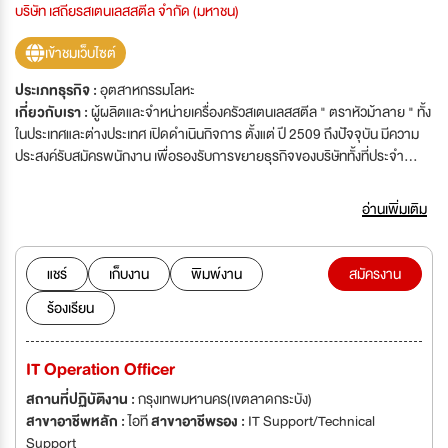
บริษัท เสถียรสเตนเลสสตีล จำกัด (มหาชน)
เข้าชมเว็บไซต์
ประเภทธุรกิจ :
อุตสาหกรรมโลหะ
เกี่ยวกับเรา :
ผู้ผลิตและจำหน่ายเครื่องครัวสเตนเลสสตีล " ตราหัวม้าลาย " ทั้ง
ในประเทศและต่างประเทศ เปิดดำเนินกิจการ ตั้งแต่ ปี 2509 ถึงปัจจุบัน มีความ
ประสงค์รับสมัครพนักงาน เพื่อรองรับการขยายธุรกิจของบริษัททั้งที่ประจำ
สำนักงานใหญ่ ถนนศรีนครินทร์ และโรงงานผลิต ที่อำเภอนิคมพัฒนา จังหวัด
ระยอง ดังนี้
อ่านเพิ่มเติม
แชร์
เก็บงาน
พิมพ์งาน
สมัครงาน
ร้องเรียน
IT Operation Officer
สถานที่ปฏิบัติงาน :
กรุงเทพมหานคร(เขตลาดกระบัง)
สาขาอาชีพหลัก :
ไอที
สาขาอาชีพรอง :
IT Support/Technical
Support