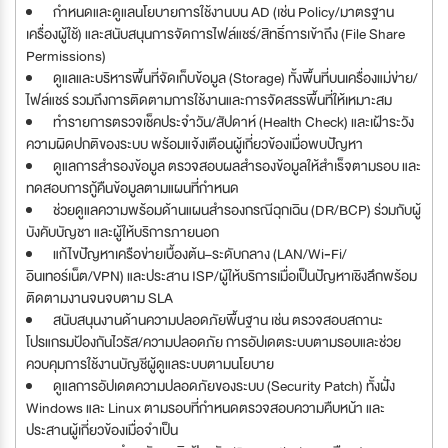
กำหนดและดูแลนโยบายการใช้งานบน AD (เช่น Policy/มาตรฐาน
เครื่องผู้ใช้) และสนับสนุนการจัดการไฟล์แชร์/สิทธิ์การเข้าถึง (File Share
Permissions)
ดูแลและบริหารพื้นที่จัดเก็บข้อมูล (Storage) ทั้งพื้นที่บนเครื่องแม่ข่าย/
ไฟล์แชร์ รวมถึงการติดตามการใช้งานและการจัดสรรพื้นที่ให้เหมาะสม
ทำรายการตรวจเช็คประจำวัน/สัปดาห์ (Health Check) และเฝ้าระวัง
ความผิดปกติของระบบ พร้อมแจ้งเตือนผู้เกี่ยวข้องเมื่อพบปัญหา
ดูแลการสำรองข้อมูล ตรวจสอบผลสำรองข้อมูลให้สำเร็จตามรอบ และ
ทดสอบการกู้คืนข้อมูลตามแผนที่กำหนด
ช่วยดูแลความพร้อมด้านแผนสำรองกรณีฉุกเฉิน (DR/BCP) ร่วมกับผู้
บังคับบัญชา และผู้ให้บริการภายนอก
แก้ไขปัญหาเครือข่ายเบื้องต้น–ระดับกลาง (LAN/Wi‑Fi/
อินเทอร์เน็ต/VPN) และประสาน ISP/ผู้ให้บริการเมื่อเป็นปัญหาเชิงลึกพร้อม
ติดตามงานจนจบตาม SLA
สนับสนุนงานด้านความปลอดภัยพื้นฐาน เช่น ตรวจสอบสถานะ
โปรแกรมป้องกันไวรัส/ความปลอดภัย การอัปเดตระบบตามรอบและช่วย
ควบคุมการใช้งานบัญชีผู้ดูแลระบบตามนโยบาย
ดูแลการอัปเดตความปลอดภัยของระบบ (Security Patch) ทั้งฝั่ง
Windows และ Linux ตามรอบที่กำหนดตรวจสอบความคืบหน้า และ
ประสานผู้เกี่ยวข้องเมื่อจำเป็น