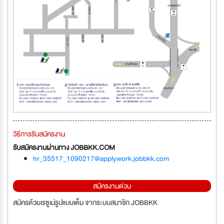
วิธีการรับสมัครงาน
รับสมัครงานผ่านทาง JOBBKK.COM
hr_35517_1090217@applywork.jobbkk.com
สมัครงานด่วน
สมัครด้วยเรซูเม่รูปแบบเต็ม จากระบบสมาชิก JOBBKK