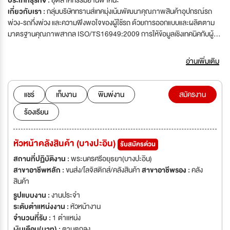
ประเภทธุรกิจ :
อุตสาหกรรมยานพาหนะ
เกี่ยวกับเรา :
กลุ่มบริษัททรานส์เทคมุ่งเน้นพัฒนาคุณภาพสินค้าอุปกรณ์รถ
พ่วง-รถกึ่งพ่วง และความพึงพอใจของผู้ใช้รถ ด้วยการออกแบบและผลิตตาม
มาตรฐานคุณภาพสากล ISO/TS16949:2009 การให้ข้อมูลเชิงเทคนิคกับผู้
ประกอบตัวถัง การรับประกันสินค้าและการบริการหลังการขาย ปัจจุบันกลุ่ม
บริษัททรานส์เทค มีบริษัทในเครือทั้งหมด 3 บริษัท บริษัท ทรานส์เทค เอ็นจิเนียริ่ง
อ่านเพิ่มเติม
จำกัด ก่อตั้งขึ้นเมื่อปี พ.ศ. 2526 บุกเบิกในการจำหน่ายและนำเข้าอุปกรณ์รถ
พ่วง-รถกึ่งพ่วง ทั้งสินค้าที่ผลิตโดยโรงงานในเครือภายใต้เครื่องหมายการค้า
“แม็กนั่ม” และ “เท็น” ซึ่งบริษัทเป็นเจ้าของลิขสิทธิ์แต่เพียงผู้เดียว และสินค้าจาก
แชร์
เก็บงาน
พิมพ์งาน
สมัครงาน
ต่างประเทศ ทางบริษัททำงานภายใต้ระบบคุณภาพ ISO9001:2015 ปัจจุบัน
ร้องเรียน
ทางบริษัทมีสาขาที่ศูนย์อะไหล่รังสิต เพิ่มความอำนวยสะดวกให้กับลูกค้า บริษัท
ทรานส์เทค อุตสาหกรรม จำกัด ก่อตั้งขึ้นเมื่อปี พ.ศ. 2531 ผลิตอุปกรณ์รถ
พ่วง-รถกึ่งพ่วงภายใต้เครื่องหมายการค้า “แม็กนั่ม” และ “เท็น” มาตรฐาน
หัวหน้าคลังสินค้า (บางปะอิน)
รับสมัครด่วน
คุณภาพ ISO/TS16949:2009 สำหรับสินค้าจานลากแม็กนั่ม และมาตรฐาน
ISO9001:2008 สำหรับสินค้าอื่นๆ ปัจจุบันทางบริษัทยังมีบริการติดตั้งอุปกรณ์
สถานที่ปฏิบัติงาน :
พระนครศรีอยุธยา(บางปะอิน)
และดัดแปลงรถพ่วง รถบรรทุก และรถหัวลากตามความต้องการของลูกค้าอีก
สาขาอาชีพหลัก :
ขนส่ง/โลจิสติกส์/คลังสินค้า
สาขาอาชีพรอง :
คลัง
ด้วย บริษัท เอ.เอ็น.ที. เซอร์วิส จำกัด ก่อตั้งขึ้นเมื่อปี พ.ศ. 2547 บริการเช่า
สินค้า
จำหน่าย และซ่อมบำรุงหางรถกึ่งพ่วงคัสซีและตู้คอนเทนเนอร์ขนาด 20 และ 40
รูปแบบงาน :
งานประจำ
ฟุต ปัจจุบันทางบริษัทมีหางกึ่งพ่วงคัสซีให้เช่าประมาณ 200 คัน
ระดับตำแหน่งงาน :
หัวหน้างาน
จำนวนที่รับ :
1 ตำแหน่ง
เงินเดือน(บาท) :
ตามตกลง