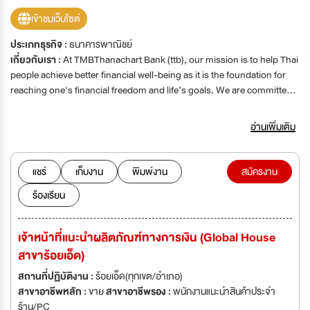
เข้าชมเว็บไซต์
ประเภทธุรกิจ :
ธนาคารพาณิชย์
เกี่ยวกับเรา :
At TMBThanachart Bank (ttb), our mission is to help Thai
people achieve better financial well-being as it is the foundation for
reaching one's financial freedom and life’s goals. We are committed
to making REAL change by shifting banking paradigm through
combined expertise and core strengths of both banks. Our
อ่านเพิ่มเติม
successful merger makes us the 6th largest commercial bank in
Thailand with more than 10 million customers who now have access
to more comprehensive financial product and service offerings and
แชร์
เก็บงาน
พิมพ์งาน
สมัครงาน
even better customers experience through more online and offline
ร้องเรียน
channels coverage nationwide. We do our best to offer best financial
solutions and provide superior customer experience, create
sustainable growth for our shareholders and ensure good corporate
เจ้าหน้าที่แนะนำผลิตภัณฑ์ทางการเงิน (Global House
governance as well as good corporate citizenship. We constantly
สาขาร้อยเอ็ด)
design employees’ experiences via international and dynamic
environment where all opinions matter and great performances
สถานที่ปฏิบัติงาน :
ร้อยเอ็ด(ทุกเขต/อำเภอ)
counts. We always encourage our employees unleash their potentials
สาขาอาชีพหลัก :
ขาย
สาขาอาชีพรอง :
พนักงานแนะนำสินค้าประจำ
by taking new initiatives to deliver best customer experiences. We
ร้าน/PC