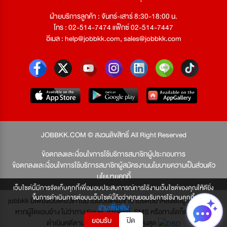
ฝ่ายบริการลูกค้า : จันทร์-เสาร์ 8:30-18:00 น.
โทร : 02-514-7474 แฟ็กซ์ 02-514-7447
อีเมล :
help@jobbkk.com
,
sales@jobbkk.com
JOBBKK.COM © สงวนลิขสิทธิ์ All Right Reserved
ข้อตกลงและเงื่อนไขการใช้บริการสมาชิกผู้ประกอบการ
ข้อตกลงและเงื่อนไขการใช้บริการสมาชิกผู้สมัครงาน
นโยบายความเป็นส่วนตัว
นโยบายคุกกี้
เว็บไซต์นี้มีการจัดเก็บคุกกี้เพื่อมอบประสบการณ์การใช้งานเว็บไซต์ของคุณให้ดียิ่ง
ขึ้นการดำเนินการต่อบนเว็บไซต์นี้ถือว่าคุณยอมรับการใช้งานคุกกี้
jobbkk มีเพียงเว็บเดียวเท่านั้น ไม่มีเว็บเครือข่าย โปรดอย่าหลงเชื่อผู้แอบอ้าง และ
อ่านเพิ่มเติม
หากผู้ใดแอบอ้าง ไม่ว่าทาง Email, โทรศัพท์, SMS หรือทางใดก็ตาม จะถูก
ยอมรับ
ปิด
ดำเนินคดีตามที่กฎหมายบัญญัติไว้สูงสุด