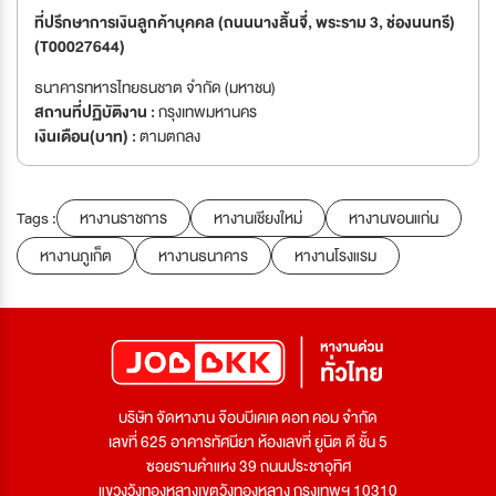
ที่ปรึกษาการเงินลูกค้าบุคคล (ถนนนางลิ้นจี่, พระราม 3, ช่องนนทรี)
(T00027644)
ธนาคารทหารไทยธนชาต จำกัด (มหาชน)
สถานที่ปฏิบัติงาน :
กรุงเทพมหานคร
เงินเดือน(บาท) :
ตามตกลง
Tags :
หางานราชการ
หางานเชียงใหม่
หางานขอนแก่น
หางานภูเก็ต
หางานธนาคาร
หางานโรงแรม
บริษัท จัดหางาน จ๊อบบีเคเค ดอท คอม จำกัด
เลขที่ 625 อาคารทัศนียา ห้องเลขที่ ยูนิต ดี ชั้น 5
ซอยรามคำแหง 39 ถนนประชาอุทิศ
แขวงวังทองหลางเขตวังทองหลาง กรุงเทพฯ 10310