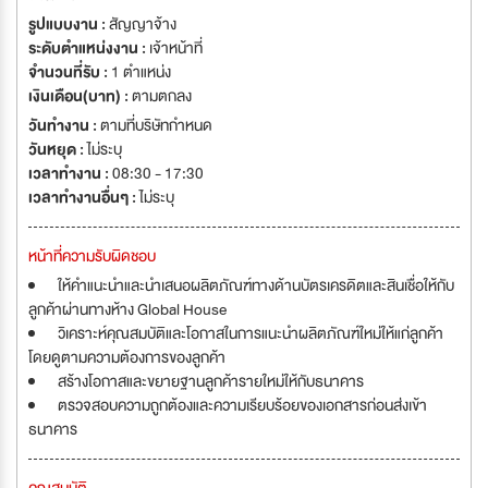
look for candidate who believe in integrity, portrait challenge status
รูปแบบงาน :
สัญญาจ้าง
quo attitude, work agile, show respect towards others, and value high
ระดับตำแหน่งงาน :
เจ้าหน้าที่
quality on execution.
จำนวนที่รับ :
1 ตำแหน่ง
เงินเดือน(บาท) :
ตามตกลง
วันทำงาน :
ตามที่บริษัทกำหนด
วันหยุด :
ไม่ระบุ
เวลาทำงาน :
08:30 - 17:30
เวลาทำงานอื่นๆ :
ไม่ระบุ
หน้าที่ความรับผิดชอบ
ให้คำแนะนำและนำเสนอผลิตภัณฑ์ทางด้านบัตรเครดิตและสินเชื่อให้กับ
ลูกค้าผ่านทางห้าง Global House
วิเคราะห์คุณสมบัติและโอกาสในการแนะนำผลิตภัณฑ์ใหม่ให้แก่ลูกค้า
โดยดูตามความต้องการของลูกค้า
สร้างโอกาสและขยายฐานลูกค้ารายใหม่ให้กับธนาคาร
ตรวจสอบความถูกต้องและความเรียบร้อยของเอกสารก่อนส่งเข้า
ธนาคาร