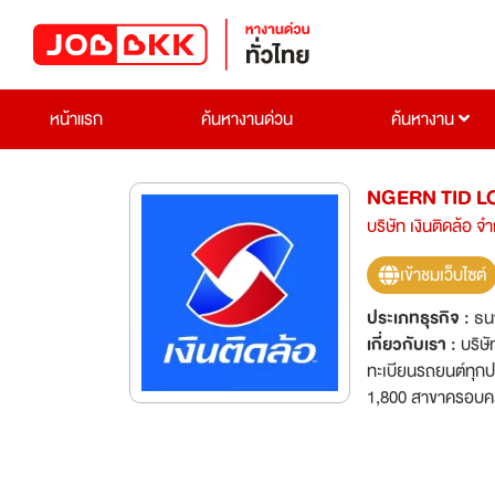
หน้าแรก
ค้นหางานด่วน
ค้นหางาน
NGERN TID L
บริษัท เงินติดล้อ จ
เข้าชมเว็บไซต์
ประเภทธุรกิจ :
ธน
เกี่ยวกับเรา :
บริษั
ทะเบียนรถยนต์ทุกปร
1,800 สาขาครอบคลุ
มุ่งมั่นให้บริการท
จริงใจของพนักงาน “เงิ
เราได้รับ -Dream Employer of the Year และ Dream Company to Work For โดย World HRD