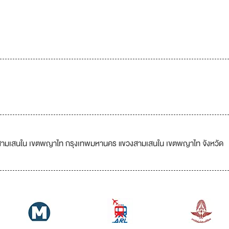
วงสามเสนใน เขตพญาไท กรุงเทพมหานคร แขวงสามเสนใน เขตพญาไท จังหวัด