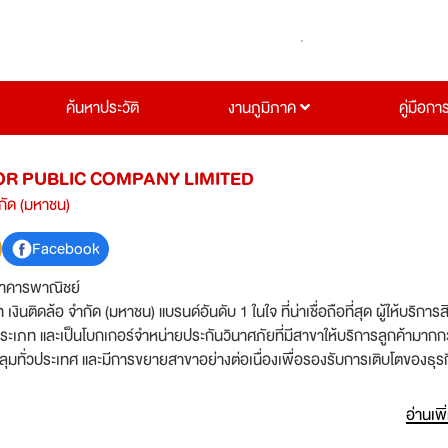
ค้นหาประวัติ
งานภูมิภาค
คู่มือกา
OR PUBLIC COMPANY LIMITED
ำกัด (มหาชน)
Facebook
าคารพาณิชย์
ท เงินติดล้อ จำกัด (มหาชน) แบรนด์อันดับ 1 ในใจ ที่น่าเชื่อถือที่สุด ผู้ให้บริการสิ
ะเภท และเป็นโบกเกอร์จำหน่ายประกันวินาศภัยที่มีสาขาให้บริการลูกค้ามากก
มทั่วประเทศ และมีการขยายสาขาอย่างต่อเนื่องเพื่อรองรับการเติบโตของธุรก
างการเงินที่ทุกคนสามารถเข้าถึงได้ มีความเป็นธรรม โปร่งใส สะดวกรวดเร็ว ผ่
นติดล้อ” จึงเป็นชื่อแรกที่ลูกค้านึกถึง ไว้ใจ แนะนำ และบอกต่อมากที่สุด รางวัลที่
อ่านเพิ