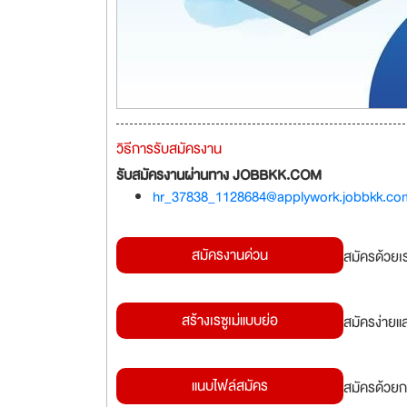
วิธีการรับสมัครงาน
รับสมัครงานผ่านทาง JOBBKK.COM
hr_37838_1128684@applywork.jobbkk.co
สมัครงานด่วน
สมัครด้วยเ
สร้างเรซูเม่แบบย่อ
สมัครง่ายแ
แนบไฟล์สมัคร
สมัครด้วยก