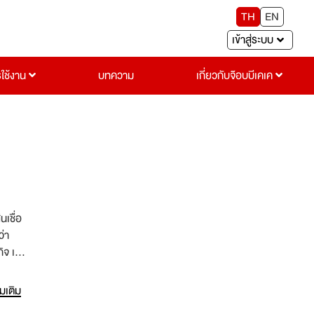
TH
EN
เข้าสู่ระบบ
รใช้งาน
บทความ
เกี่ยวกับจ๊อบบีเคเค
นเชื่อ
ว่า
ิจ เรา
านความ
่มเติม