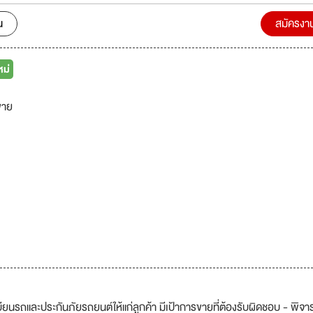
ership in Customer Experience (Winner) โดย Digital CX Awards by T
น
สมัครงา
est Use of
s for CX (Highly Acclaimed) โดย Digital CX Awards by The Digital Ba
หม่
dmired Brand หมวดสินเชื่อที่มีทะเบียนรถเป็นประกัน 3 ปีซ้อน โดยนิตยสาร
ขาย
l "บริษัทมีความจำเป็นต้องตรวจสอบประวัติการกระทำ
รณาความเหมาะสมของผู้สมัครก่อนเข้าร่วมงานกับบริษัท"
บียนรถและประกันภัยรถยนต์ให้แก่ลูกค้า มีเป้าการขายที่ต้องรับผิดชอบ - พิจ