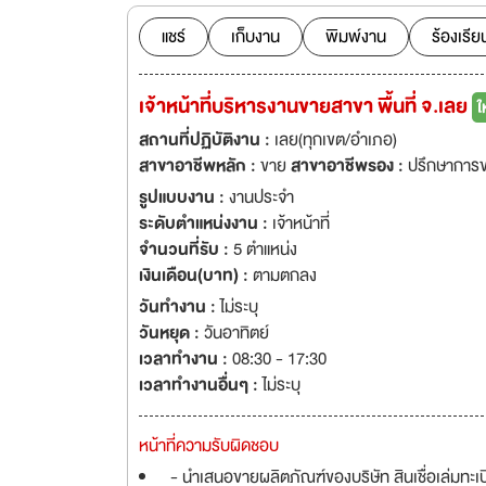
Congress 2020 -Most Innovative Digital Innovation in Financial Inclusion (Winner) และ
Outstanding Lead
แชร์
เก็บงาน
พิมพ์งาน
ร้องเรีย
Digital Banker 2020 -Outstanding CX in Digital Sales Strategy (Winner) และ B
Data and Analytic
เจ้าหน้าที่บริหารงานขายสาขา พื้นที่ จ.เลย
ใ
2021 -Finance Company of the Year – Thailand โดย The Asian Banking & Finance 2021 -
Thailand’s Most A
สถานที่ปฏิบัติงาน :
เลย(ทุกเขต/อำเภอ)
BrandAge ทำความรู้จักกับเรามากขึ้น ผ่านหลากหลายเรื่องราวของชาวเงินติดล้อ ที่เราตั้งใจทำมาเพื่อ
สาขาอาชีพหลัก :
ขาย
สาขาอาชีพรอง :
ปรึกษาการ
คุณ www.tidlor.com/th/tidlorstory.htm
รูปแบบงาน :
งานประจำ
ความผิด เพื่อพิจา
ระดับตำแหน่งงาน :
เจ้าหน้าที่
จำนวนที่รับ :
5 ตำแหน่ง
เงินเดือน(บาท) :
ตามตกลง
วันทำงาน :
ไม่ระบุ
วันหยุด :
วันอาทิตย์
เวลาทำงาน :
08:30 - 17:30
เวลาทำงานอื่นๆ :
ไม่ระบุ
หน้าที่ความรับผิดชอบ
- นำเสนอขายผลิตภัณฑ์ของบริษัท สินเชื่อเล่มทะเ