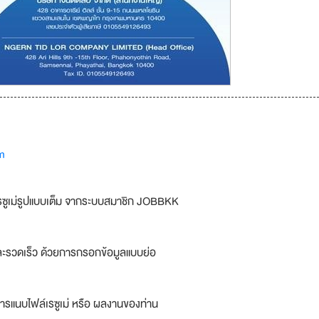
m
รซูเม่รูปแบบเต็ม จากระบบสมาชิก JOBBKK
ละรวดเร็ว ด้วยการกรอกข้อมูลแบบย่อ
ารแนบไฟล์เรซูเม่ หรือ ผลงานของท่าน