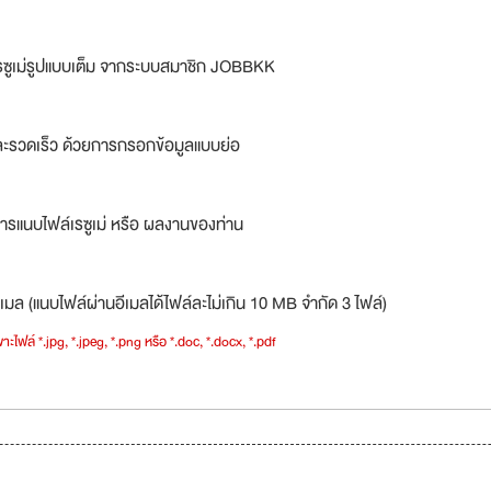
รซูเม่รูปแบบเต็ม จากระบบสมาชิก JOBBKK
ละรวดเร็ว ด้วยการกรอกข้อมูลแบบย่อ
ารแนบไฟล์เรซูเม่ หรือ ผลงานของท่าน
เมล (แนบไฟล์ผ่านอีเมลได้ไฟล์ละไม่เกิน 10 MB จำกัด 3 ไฟล์)
าะไฟล์ *.jpg, *.jpeg, *.png หรือ *.doc, *.docx, *.pdf