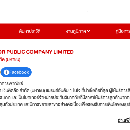
ค้นหาประวัติ
งานภูมิภาค
คู่มือกา
OR PUBLIC COMPANY LIMITED
ำกัด (มหาชน)
Facebook
าคารพาณิชย์
ท เงินติดล้อ จำกัด (มหาชน) แบรนด์อันดับ 1 ในใจ ที่น่าเชื่อถือที่สุด ผู้ให้บริการสิ
ะเภท และเป็นโบกเกอร์จำหน่ายประกันวินาศภัยที่มีสาขาให้บริการลูกค้ามากก
มทั่วประเทศ และมีการขยายสาขาอย่างต่อเนื่องเพื่อรองรับการเติบโตของธุรก
างการเงินที่ทุกคนสามารถเข้าถึงได้ มีความเป็นธรรม โปร่งใส สะดวกรวดเร็ว ผ่
นติดล้อ” จึงเป็นชื่อแรกที่ลูกค้านึกถึง ไว้ใจ แนะนำ และบอกต่อมากที่สุด รางวัลที่
อ่านเพิ