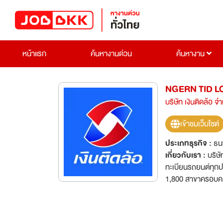
หน้าแรก
ค้นหางานด่วน
ค้นหางาน
NGERN TID L
บริษัท เงินติดล้อ จ
เข้าชมเว็บไซต์
ประเภทธุรกิจ :
ธน
เกี่ยวกับเรา :
บริษั
ทะเบียนรถยนต์ทุกปร
1,800 สาขาครอบคลุ
มุ่งมั่นให้บริการท
จริงใจของพนักงาน “เงิ
เราได้รับ -Dream Employer of the Year และ Dream Company to Work For โดย World HRD