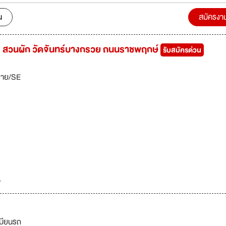
ership in Customer Experience (Winner) โดย Digital CX Awards by T
น
สมัครงา
est Use of
s for CX (Highly Acclaimed) โดย Digital CX Awards by The Digital Ba
วัตร สวนผัก วัดจันทร์บางกรวย ถนนราชพฤกษ์
รับสมัครด่วน
dmired Brand หมวดสินเชื่อที่มีทะเบียนรถเป็นประกัน 3 ปีซ้อน โดยนิตยสาร
ขาย/SE
l "บริษัทมีความจำเป็นต้องตรวจสอบประวัติการกระทำ
รณาความเหมาะสมของผู้สมัครก่อนเข้าร่วมงานกับบริษัท"
.
เบียนรถ