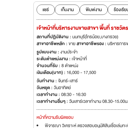
Congress 2020 -Most Innovative Digital Innovation in Financial Inclusion (Winner) และ
Outstanding Lead
แชร์
เก็บงาน
พิมพ์งาน
ร้องเรีย
Digital Banker 2020 -Outstanding CX in Digital Sales Strategy (Winner) และ B
Data and Analytic
เจ้าหน้าที่บริหารงานขายสาขา พื้นที่ ราช
2021 -Finance Company of the Year – Thailand โดย The Asian Banking & Finance 2021 -
Thailand’s Most A
สถานที่ปฏิบัติงาน :
นนทบุรี(ไทรน้อย,บางกรวย)
BrandAge ทำความรู้จักกับเรามากขึ้น ผ่านหลากหลายเรื่องราวของชาวเงินติดล้อ ที่เราตั้งใจทำมาเพื่อ
สาขาอาชีพหลัก :
ขาย
สาขาอาชีพรอง :
บริหารการ
คุณ www.tidlor.com/th/tidlorstory.htm
รูปแบบงาน :
งานประจำ
ความผิด เพื่อพิจา
ระดับตำแหน่งงาน :
เจ้าหน้าที่
จำนวนที่รับ :
8 ตำแหน่ง
เงินเดือน(บาท) :
16,000 - 17,500
วันทำงาน :
จันทร์-เสาร์
วันหยุด :
วันอาทิตย์
เวลาทำงาน :
08:30 - 16:30
เวลาทำงานอื่นๆ :
วันเสาร์เวลาทำงาน 08.30-15.00น
หน้าที่ความรับผิดชอบ
พิจารณา วิเคราะห์ ตรวจสอบอนุมัติสินเชื่อเล่มทะ