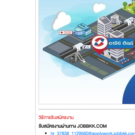
วิธีการรับสมัครงาน
รับสมัครงานผ่านทาง JOBBKK.COM
hr_37838_1129560@applywork.jobbkk.co