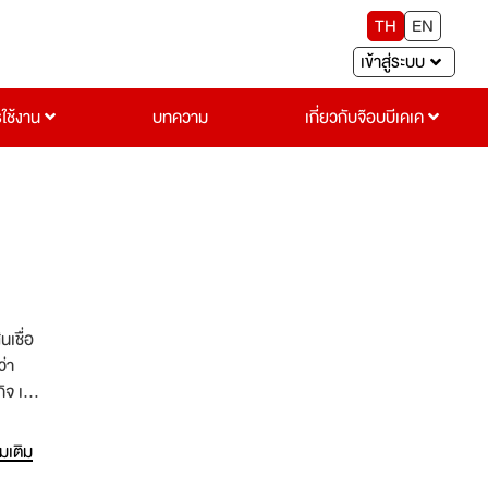
TH
EN
เข้าสู่ระบบ
รใช้งาน
บทความ
เกี่ยวกับจ๊อบบีเคเค
นเชื่อ
ว่า
ิจ เรา
านความ
่มเติม