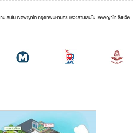
วงสามเสนใน เขตพญาไท กรุงเทพมหานคร แขวงสามเสนใน เขตพญาไท จังหวัด