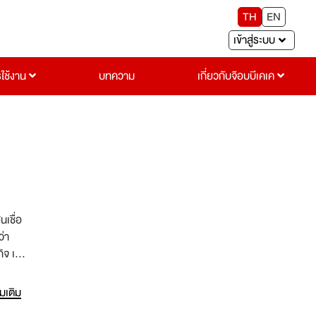
TH
EN
เข้าสู่ระบบ
รใช้งาน
บทความ
เกี่ยวกับจ๊อบบีเคเค
นเชื่อ
ว่า
ิจ เรา
านความ
่มเติม