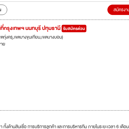
ership in Customer Experience (Winner) โดย Digital CX Awards by T
น
สมัครงา
est Use of
s for CX (Highly Acclaimed) โดย Digital CX Awards by The Digital Ba
ที่กรุงเทพฯ นนทบุรี ปทุมธานี
รับสมัครด่วน
dmired Brand หมวดสินเชื่อที่มีทะเบียนรถเป็นประกัน 3 ปีซ้อน โดยนิตยสาร
ทุ่งครุ,เขตบางขุนเทียน,เขตบางบอน)
ขาย
l "บริษัทมีความจำเป็นต้องตรวจสอบประวัติการกระทำ
รณาความเหมาะสมของผู้สมัครก่อนเข้าร่วมงานกับบริษัท"
 ทั้งด้านสินเชื่อ การบริการลูกค้า และการบริหารทีม ภายในระยะเวลา 6 เดือน