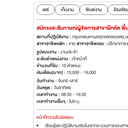
Congress 2020 -Most Innovative Digital Innovation in Financial Inclusion (Winner) และ
Outstanding Lead
แชร์
เก็บงาน
พิมพ์งาน
ร้องเรีย
Digital Banker 2020 -Outstanding CX in Digital Sales Strategy (Winner) และ B
Data and Analytic
สมัครและสัมภาษณ์ผู้จัดการสาขาฝึกหัด พื้น
2021 -Finance Company of the Year – Thailand โดย The Asian Banking & Finance 2021 -
Thailand’s Most A
สถานที่ปฏิบัติงาน :
กรุงเทพมหานคร(เขตคลองเตย,เขต
BrandAge ทำความรู้จักกับเรามากขึ้น ผ่านหลากหลายเรื่องราวของชาวเงินติดล้อ ที่เราตั้งใจทำมาเพื่อ
สาขาอาชีพหลัก :
ขาย
สาขาอาชีพรอง :
ปรึกษาการ
คุณ www.tidlor.com/th/tidlorstory.htm
รูปแบบงาน :
งานประจำ
ความผิด เพื่อพิจา
ระดับตำแหน่งงาน :
เจ้าหน้าที่
จำนวนที่รับ :
10 ตำแหน่ง
เงินเดือน(บาท) :
15,000 - 19,000
วันทำงาน :
จันทร์-เสาร์
วันหยุด :
วันอาทิตย์
เวลาทำงาน :
08:30 - 16:30
เวลาทำงานอื่นๆ :
ไม่ระบุ
หน้าที่ความรับผิดชอบ
เรียนรู้และปฏิบัติงานจริงในทุกกระบวนการของสาขา