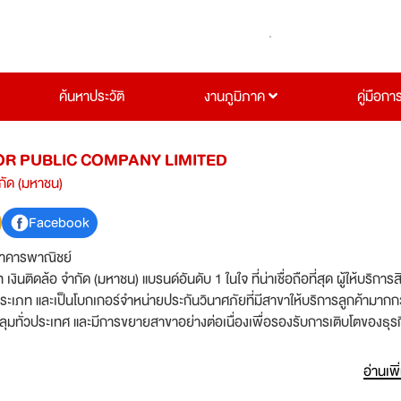
ค้นหาประวัติ
งานภูมิภาค
คู่มือกา
OR PUBLIC COMPANY LIMITED
ำกัด (มหาชน)
Facebook
าคารพาณิชย์
ท เงินติดล้อ จำกัด (มหาชน) แบรนด์อันดับ 1 ในใจ ที่น่าเชื่อถือที่สุด ผู้ให้บริการสิ
ะเภท และเป็นโบกเกอร์จำหน่ายประกันวินาศภัยที่มีสาขาให้บริการลูกค้ามากก
มทั่วประเทศ และมีการขยายสาขาอย่างต่อเนื่องเพื่อรองรับการเติบโตของธุรก
างการเงินที่ทุกคนสามารถเข้าถึงได้ มีความเป็นธรรม โปร่งใส สะดวกรวดเร็ว ผ่
นติดล้อ” จึงเป็นชื่อแรกที่ลูกค้านึกถึง ไว้ใจ แนะนำ และบอกต่อมากที่สุด รางวัลที่
อ่านเพิ