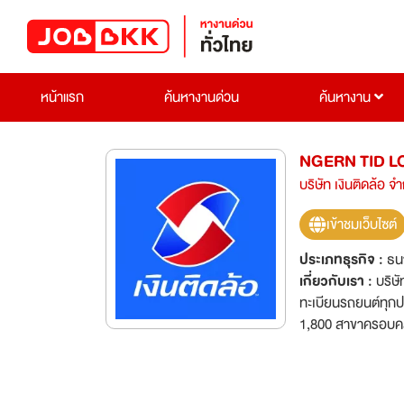
หน้าแรก
ค้นหางานด่วน
ค้นหางาน
NGERN TID L
บริษัท เงินติดล้อ จ
เข้าชมเว็บไซต์
ประเภทธุรกิจ :
ธน
เกี่ยวกับเรา :
บริษั
ทะเบียนรถยนต์ทุกปร
1,800 สาขาครอบคลุ
มุ่งมั่นให้บริการท
จริงใจของพนักงาน “เงิ
เราได้รับ -Dream Employer of the Year และ Dream Company to Work For โดย World HRD