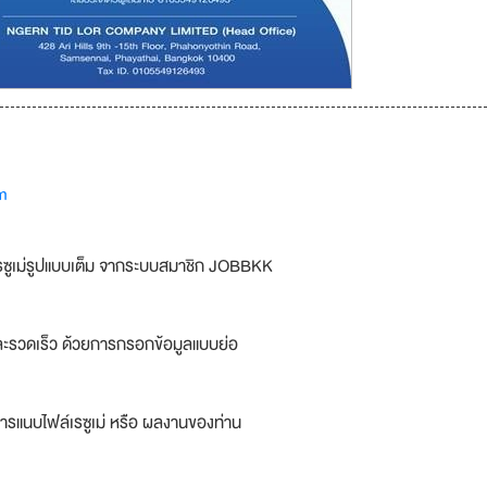
m
รซูเม่รูปแบบเต็ม จากระบบสมาชิก JOBBKK
ละรวดเร็ว ด้วยการกรอกข้อมูลแบบย่อ
ารแนบไฟล์เรซูเม่ หรือ ผลงานของท่าน