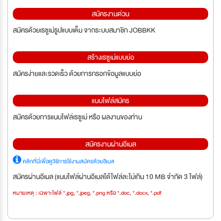
สมัครงานด่วน
สมัครด้วยเรซูเม่รูปแบบเต็ม จากระบบสมาชิก JOBBKK
สร้างเรซูเม่แบบย่อ
สมัครง่ายและรวดเร็ว ด้วยการกรอกข้อมูลแบบย่อ
แนบไฟล์สมัคร
สมัครด้วยการแนบไฟล์เรซูเม่ หรือ ผลงานของท่าน
สมัครงานผ่านอีเมล
คลิกที่นี่เพื่อดูวิธีการใช้งานสมัครด้วยอีเมล
สมัครผ่านอีเมล (แนบไฟล์ผ่านอีเมลได้ไฟล์ละไม่เกิน 10 MB จำกัด 3 ไฟล์)
หมายเหตุ : เฉพาะไฟล์ *.jpg, *.jpeg, *.png หรือ *.doc, *.docx, *.pdf