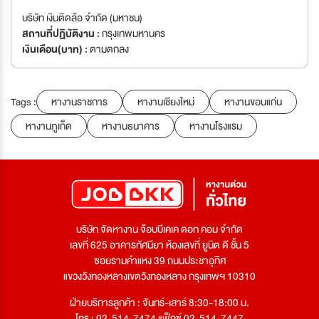
บริษัท เงินติดล้อ จำกัด (มหาชน)
สถานที่ปฏิบัติงาน :
กรุงเทพมหานคร
เงินเดือน(บาท) :
ตามตกลง
Tags :
หางานราชการ
หางานเชียงใหม่
หางานขอนแก่น
หางานภูเก็ต
หางานธนาคาร
หางานโรงแรม
บริษัท จัดหางาน จ๊อบบีเคเค ดอท คอม จำกัด
เลขที่ 625 อาคารทัศนียา ห้องเลขที่ ยูนิต ดี ชั้น 5
ซอยรามคำแหง 39 ถนนประชาอุทิศ
แขวงวังทองหลางเขตวังทองหลาง กรุงเทพฯ 10310
ฝ่ายบริการลูกค้า : จันทร์-เสาร์ 8:30-18:00 น.
โทร : 02-514-7474 แฟ็กซ์ 02-514-7447