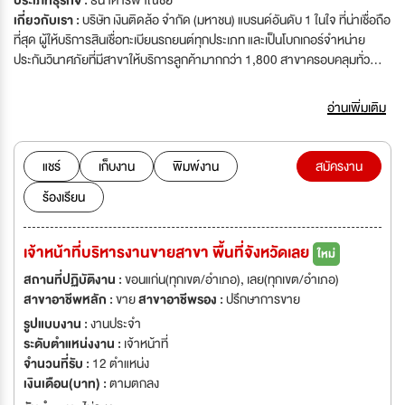
ประเภทธุรกิจ :
ธนาคารพาณิชย์
เกี่ยวกับเรา :
บริษัท เงินติดล้อ จำกัด (มหาชน) แบรนด์อันดับ 1 ในใจ ที่น่าเชื่อถือ
ที่สุด ผู้ให้บริการสินเชื่อทะเบียนรถยนต์ทุกประเภท และเป็นโบกเกอร์จำหน่าย
ประกันวินาศภัยที่มีสาขาให้บริการลูกค้ามากกว่า 1,800 สาขาครอบคลุมทั่ว
ประเทศ และมีการขยายสาขาอย่างต่อเนื่องเพื่อรองรับการเติบโตของธุรกิจ เรา
มุ่งมั่นให้บริการทางการเงินที่ทุกคนสามารถเข้าถึงได้ มีความเป็นธรรม โปร่งใส
อ่านเพิ่มเติม
สะดวกรวดเร็ว ผ่านความจริงใจของพนักงาน “เงินติดล้อ” จึงเป็นชื่อแรกที่ลูกค้า
นึกถึง ไว้ใจ แนะนำ และบอกต่อมากที่สุด รางวัลที่เราได้รับ -Dream Employer
of the Year และ Dream Company to Work For โดย World HRD
แชร์
เก็บงาน
พิมพ์งาน
สมัครงาน
Congress 2020 -Most Innovative Digital Innovation in Financial
ร้องเรียน
Inclusion (Winner) และ Outstanding Leadership in Customer
Experience (Winner) โดย Digital CX Awards by The Digital Banker
2020 -Outstanding CX in Digital Sales Strategy (Winner) และ Best Use
เจ้าหน้าที่บริหารงานขายสาขา พื้นที่จังหวัดเลย
ใหม่
of Data and Analytics for CX (Highly Acclaimed) โดย Digital CX
Awards by The Digital Banker 2021 -Finance Company of the Year –
สถานที่ปฏิบัติงาน :
ขอนแก่น(ทุกเขต/อำเภอ), เลย(ทุกเขต/อำเภอ)
Thailand โดย The Asian Banking & Finance 2021 -Thailand’s Most
สาขาอาชีพหลัก :
ขาย
สาขาอาชีพรอง :
ปรึกษาการขาย
Admired Brand หมวดสินเชื่อที่มีทะเบียนรถเป็นประกัน 3 ปีซ้อน โดยนิตยสาร
รูปแบบงาน :
งานประจำ
BrandAge ทำความรู้จักกับเรามากขึ้น ผ่านหลากหลายเรื่องราวของชาวเงิน
ระดับตำแหน่งงาน :
เจ้าหน้าที่
ติดล้อ ที่เราตั้งใจทำมาเพื่อคุณ www.tidlor.com/th/tidlorstory.html "บริษัท
จำนวนที่รับ :
12 ตำแหน่ง
มีความจำเป็นต้องตรวจสอบประวัติการกระทำความผิด เพื่อพิจารณาความ
เงินเดือน(บาท) :
ตามตกลง
เหมาะสมของผู้สมัครก่อนเข้าร่วมงานกับบริษัท"