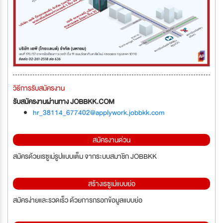
วิธีการรับสมัครงาน
รับสมัครงานผ่านทาง JOBBKK.COM
hr_38114_677402@applywork.jobbkk.com
สมัครงานด่วน
สมัครด้วยเรซูเม่รูปแบบเต็ม จากระบบสมาชิก JOBBKK
สร้างเรซูเม่แบบย่อ
สมัครง่ายและรวดเร็ว ด้วยการกรอกข้อมูลแบบย่อ