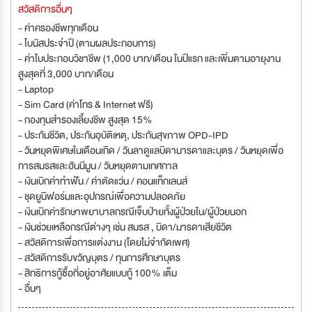
สวัสดิการอื่นๆ
- ค่าครองชีพทุกเดือน
- โบนัสประจำปี (ตามผลประกอบการ)
- ค่าใบประกอบวิชาชีพ (1,000 บาท/เดือน ในปีแรก และเพิ่มตามอายุงาน
สูงสุดที่ 3,000 บาท/เดือน
- Laptop
- Sim Card (ค่าโทร & Internet ฟรี)
- กองทุนสำรองเลี้ยงชีพ สูงสุด 15%
- ประกันชีวิต, ประกันอุบัติเหตุ, ประกันสุขภาพ OPD-IPD
- วันหยุดพิเศษในเดือนเกิด / วันลาดูแลบิดามารดาและบุตร / วันหยุดเพื่อ
การสมรสและฮันนีมูน / วันหยุดตามเทศกาล
- เงินเบิกค่าทำฟัน / ค่าตัดแว่น / คอนแท็กเลนส์
- ชุดยูนิฟอร์มและอุปกรณ์เพื่อความปลอดภัย
- เงินเบิกค่ารักษาพยาบาลกรณีเจ็บป่ายทั้งผู้ป่วยใน/ผู้ป่วยนอก
- เงินช่วยเหลือกรณีต่างๆ เช่น สมรส , บิดา/มารดาเสียชีวิต
- สวัสดิการเพื่อการแต่งงาน (โดยไม่จำกัดเพศ)
- สวัสดิการรับขวัญบุตร / ทุนการศึกษาบุตร
- สิทธิการกู้ซื้อที่อยู่อาศัยแบบกู้ 100% เต็ม
- อื่นๆ