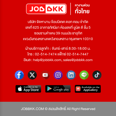
บริษัท จัดหางาน จ๊อบบีเคเค ดอท คอม จำกัด
เลขที่ 625 อาคารทัศนียา ห้องเลขที่ ยูนิต ดี ชั้น 5
ซอยรามคำแหง 39 ถนนประชาอุทิศ
แขวงวังทองหลางเขตวังทองหลาง กรุงเทพฯ 10310
ฝ่ายบริการลูกค้า : จันทร์-เสาร์ 8:30-18:00 น.
โทร : 02-514-7474 แฟ็กซ์ 02-514-7447
อีเมล :
help@jobbkk.com
,
sales@jobbkk.com
JOBBKK.COM © สงวนลิขสิทธิ์ All Right Reserved