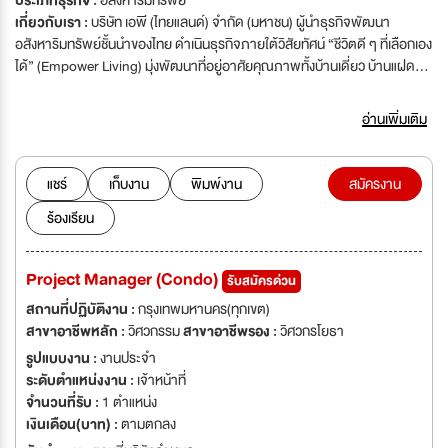
ประเภทธุรกิจ :
อสังหาริมทรัพย์
เกี่ยวกับเรา :
บริษัท เอพี (ไทยแลนด์) จำกัด (มหาชน) ผู้นำธุรกิจพัฒนา
อสังหาริมทรัพย์ชั้นนำของไทย ดำเนินธุรกิจภายใต้วิสัยทัศน์ “ชีวิตดี ๆ ที่เลือกเอง
ได้” (Empower Living) มุ่งพัฒนาที่อยู่อาศัยคุณภาพทั้งบ้านเดี่ยว บ้านแฝด
ทาวน์โฮม และคอนโดมิเนียม บนทำเลศักยภาพทั้งในเมืองและแนวรถไฟฟ้า เพื่อ
ตอบโจทย์การใช้ชีวิตของผู้คนในทุกช่วงชีวิต ปัจจุบันเอพี ไทยแลนด์ มีโครงการที่
อ่านเพิ่มเติม
อยู่อาศัยกระจายอยู่ทั่วประเทศมากกว่า 200 โครงการ และยังคงมุ่งมั่นพัฒนา
นวัตกรรมที่อยู่อาศัย เพื่อสร้าง Living Quality และส่งมอบชีวิตดีๆ ที่เลือกเองได้
EMPOWER YOUR POSSIBLE: AP สร้างพื้นที่ที่เปิดโอกาสให้ความเป็นไปได้
แชร์
เก็บงาน
พิมพ์งาน
สมัครงาน
ในตัวของทุกคนได้ถูกจุดประกาย เพราะเราเชื่อว่าเมื่อทุกคนได้รับการ
ร้องเรียน
EMPOWER อย่างแท้จริง พวกเขาจะไม่ได้แค่เติบโต แต่จะสามารถขยายขอบเขต
ของความเป็นไปได้ให้ไปไกลกว่าเดิม และเมื่อศักยภาพของทุกคนเติบโต AP ก็จะ
เติบโตไปพร้อมกัน ติดตามข่าวสาร หรือติดต่อเราผ่านช่องทางดังต่อไปนี้
Project Manager (Condo)
รับสมัครด่วน
Website : www.apthai.com/th/career LinkedIn : AP (Thailand) Public
Company Limited Facebook : AP People and Career Line :
สถานที่ปฏิบัติงาน :
กรุงเทพมหานคร(ทุกเขต)
apthaicareer
สาขาอาชีพหลัก :
วิศวกรรม
สาขาอาชีพรอง :
วิศวกรโยธา
รูปแบบงาน :
งานประจำ
ระดับตำแหน่งงาน :
เจ้าหน้าที่
จำนวนที่รับ :
1 ตำแหน่ง
เงินเดือน(บาท) :
ตามตกลง